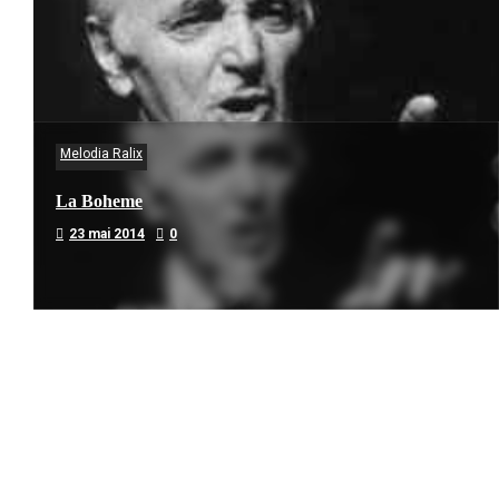
Melodia Ralix
La Boheme
23 mai 2014
0