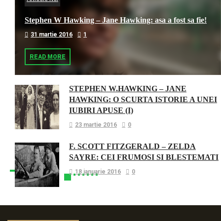
Stephen W Hawking – Jane Hawking: asa a fost sa fie!
31 martie 2016
1
READ MORE
STEPHEN W.HAWKING – JANE
HAWKING: O SCURTA ISTORIE A UNEI
IUBIRI APUSE (I)
23 martie 2016
0
F. SCOTT FITZGERALD – ZELDA
SAYRE: CEI FRUMOSI SI BLESTEMATI
18 ianuarie 2016
0