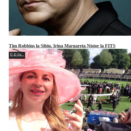
Tim Robbins la Sibiu. Irina Margareta Nistor la FITS
O zi cu...