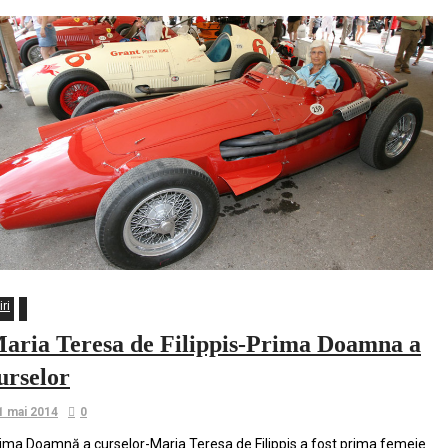
iri
aria Teresa de Filippis-Prima Doamna a
urselor
1 mai 2014
0
ima Doamnă a curselor-Maria Teresa de Filippis a fost prima femeie