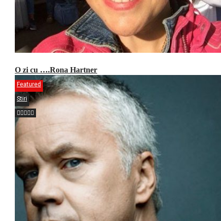
O zi cu ….Rona Hartner
Featured
Stiri