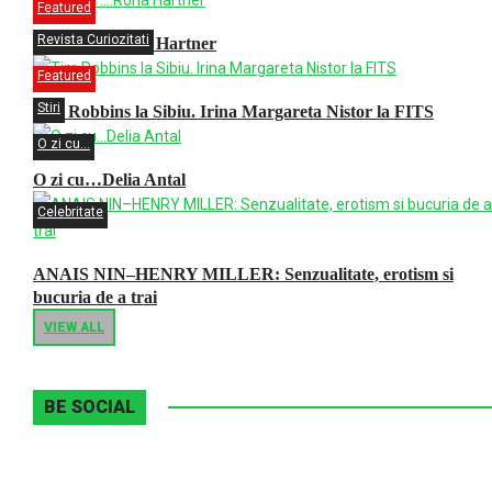
Featured
Revista Curiozitati
O zi cu ….Rona Hartner
Featured
Stiri
Tim Robbins la Sibiu. Irina Margareta Nistor la FITS
O zi cu...
O zi cu…Delia Antal
Celebritate
ANAIS NIN–HENRY MILLER: Senzualitate, erotism si
bucuria de a trai
VIEW ALL
BE SOCIAL