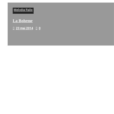
Melodia Ralix
La Boheme
23 mai 2014
0
Melodia Ralix