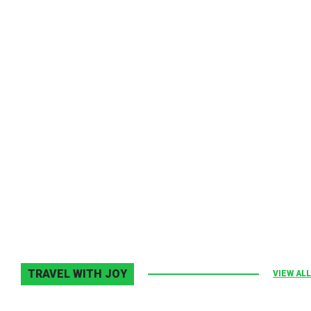
Melodia Ralix
Elton John–Home Again
2 noiembrie 2013
0
TRAVEL WITH JOY
VIEW ALL