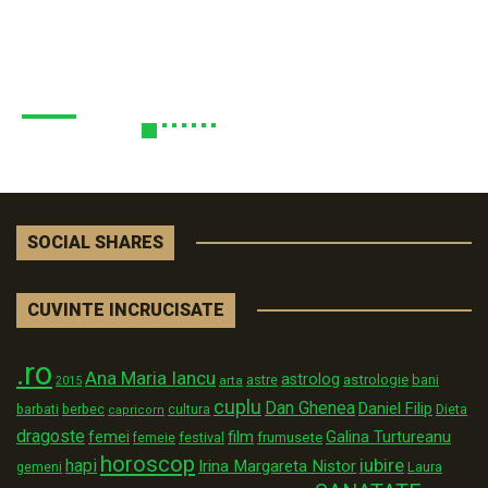
SOCIAL SHARES
CUVINTE INCRUCISATE
.ro
Ana Maria Iancu
astrolog
astrologie
astre
bani
arta
2015
cuplu
Dan Ghenea
Daniel Filip
Dieta
barbati
berbec
cultura
capricorn
dragoste
film
Galina Turtureanu
femei
festival
frumusete
femeie
horoscop
iubire
hapi
Irina Margareta Nistor
Laura
gemeni