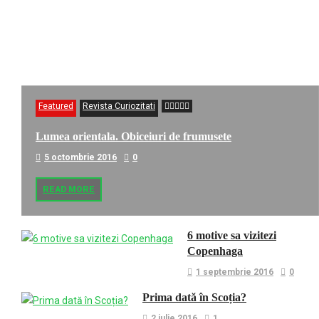
Featured
Revista Curiozitati
Lumea orientala. Obiceiuri de frumusete
5 octombrie 2016
0
READ MORE
6 motive sa vizitezi
Copenhaga
1 septembrie 2016
0
Prima dată în Scoția?
2 iulie 2016
1