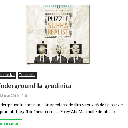
ticole Noi
Experiente
nderground la gradinita
18 mai 2016
0
derground la gradinita – Un spectacol de film și muzică de tip puzzle
prarealist, așa îl definesc cei de la Foley`Ala. Mai multe detalii aici:
READ MORE