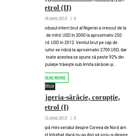
petrol (II)
18 iunie 2013
0
Produsul intern brut al Nigeriei a crescut de la
40 de mlrd. USD în 2000 la aproximativ 250
mlrd. USD în 2012. Venitul brut pe cap de
locuitor se ridică la aproximativ 2700 USD, dar
cu toate acestea se spune că peste 92% din
populaţie trăieşte sub limita sărăciei şi...
READ MORE
Politica
Nigeria-sărăcie, corupție,
petrol (I)
12 iunie 2013
0
După mini serialul despre Coreea de Nord am
fost întrebat dacă nu aş dori să scriu şi despre