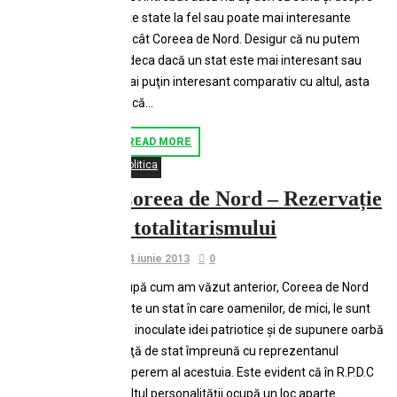
alte state la fel sau poate mai interesante
decât Coreea de Nord. Desigur că nu putem
judeca dacă un stat este mai interesant sau
mai puţin interesant comparativ cu altul, asta
dacă...
READ MORE
Politica
Coreea de Nord – Rezervație
a totalitarismului
4 iunie 2013
0
După cum am văzut anterior, Coreea de Nord
este un stat în care oamenilor, de mici, le sunt
de inoculate idei patriotice şi de supunere oarbă
faţă de stat împreună cu reprezentanul
superem al acestuia. Este evident că în R.P.D.C
cultul personalităţii ocupă un loc aparte.