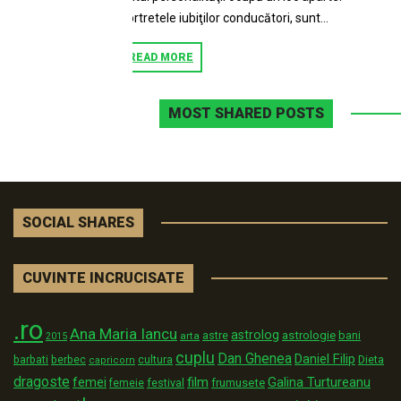
Portretele iubiţilor conducători, sunt...
READ MORE
MOST SHARED POSTS
SOCIAL SHARES
CUVINTE INCRUCISATE
.ro
Ana Maria Iancu
astrolog
astrologie
astre
bani
arta
2015
cuplu
Dan Ghenea
Daniel Filip
Dieta
barbati
berbec
cultura
capricorn
dragoste
film
Galina Turtureanu
femei
festival
frumusete
femeie