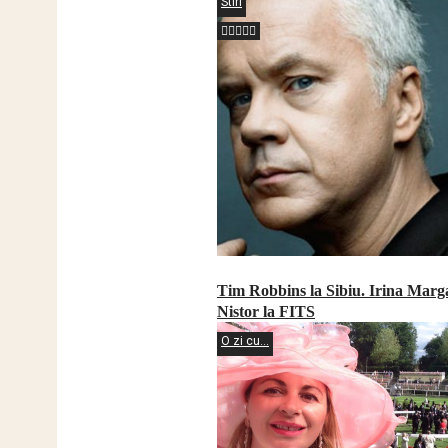
Stiri
Tim Robbins la Sibiu. Irina Marg
Nistor la FITS
O zi cu...