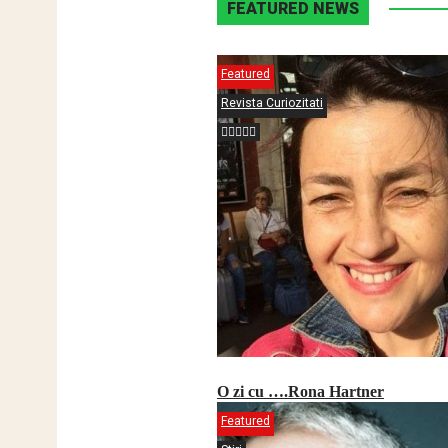
FEATURED NEWS
Featured
Revista Curiozitati
O zi cu ….Rona Hartner
Featured