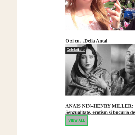
O zi cu…Delia Antal
Celebritate
ANAIS NIN–HENRY MILLER:
Senzualitate, erotism si bucuria de
VIEW ALL