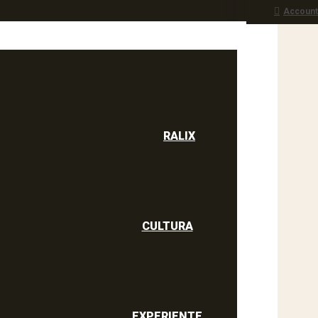
Account
RALIX
culine
RALIX
CULTURA
EXPERIENTE