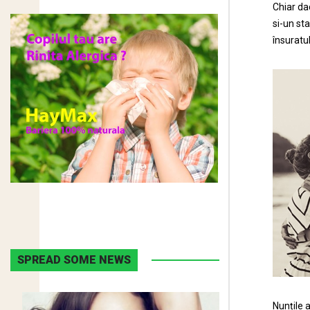
Chiar da
si-un st
însuratul
SPREAD SOME NEWS
Nunțile a