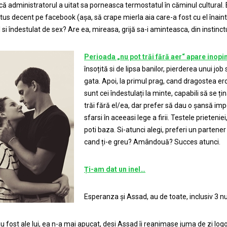
că administratorul a uitat sa porneasca termostatul în căminul cultural.
atus decent pe facebook (așa, să crape mierla aia care-a fost cu el înain
 si îndestulat de sex? Are ea, mireasa, grijă sa-i aminteasca, din instinct
Perioada „nu pot trăi fără aer“ apare inopin
însoțită si de lipsa banilor, pierderea unui jo
gata. Apoi, la primul prag, cand dragostea er
sunt cei îndestulați la minte, capabili să se ț
trăi fără el/ea, dar prefer să dau o șansă imp
sfarsi în aceeasi lege a firii. Testele prietenie
poti baza. Si-atunci alegi, preferi un partene
cand ți-e greu? Amândouă? Succes atunci.
Ț
i-am dat un inel…
Esperanza și Assad, au de toate, inclusiv 3 n
u fost ale lui, ea n-a mai apucat, desi Assad îi reanimase juma de zi logo