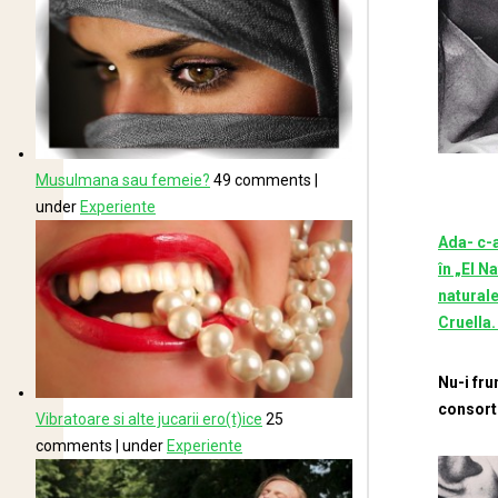
Musulmana sau femeie?
49 comments
|
under
Experiente
Ada- c-a
în „El N
naturale
Cruella.
Nu-i fru
consortu
Vibratoare si alte jucarii ero(t)ice
25
comments
|
under
Experiente