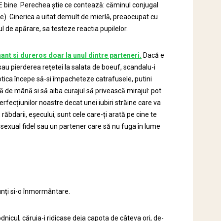
 E bine. Perechea știe ce contează: căminul conjugal
te). Ginerica a uitat demult de mierlă, preaocupat cu
ul de apărare, sa testeze reactia pupilelor.
ant si dureros doar la unul dintre parteneri.
Dacă e
b sau pierderea rețetei la salata de boeuf, scandalu-i
otica începe să-si împacheteze catrafusele, putini
ină de mână si să aiba curajul să privească mirajul: pot
erfecțiunilor noastre decat unei iubiri străine care va
i, răbdarii, eșecului, sunt cele care-ți arată pe cine te
r sexual fidel sau un partener care să nu fuga în lume
unți si-o înmormântare.
dnicul, căruia-i ridicase deja capota de câteva ori, de-