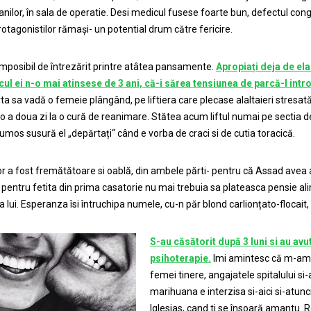
anilor, în sala de operatie. Desi medicul fusese foarte bun, defectul congen
rotagonistilor rămași- un potential drum către fericire.
 imposibil de întrezărit printre atâtea pansamente.
Apropiați deja de ela
ul ei n-o mai atinsese de 3 ani, că-i sărea tensiunea de parcă-l intr
ta sa vadă o femeie plângând, pe liftiera care plecase alaltaieri stresată
 a doua zi la o cură de reanimare. Stătea acum liftul numai pe sectia de 
rumos susură el „depărtați“ când e vorba de craci si de cutia toracică.
lor a fost fremătătoare si oablă, din ambele părti- pentru că Assad avea a
 pentru fetita din prima casatorie nu mai trebuia sa plateasca pensie a
 lui. Esperanza îsi întruchipa numele, cu-n păr blond carlionțato-flocait, och
S-au căsătorit după 3 luni si au avu
psihoterapie.
Imi amintesc că m-amu
femei tinere, angajatele spitalului si-
marihuana e interzisa si-aici si-atunc
Iglesias, cand ti se însoară amantu. 