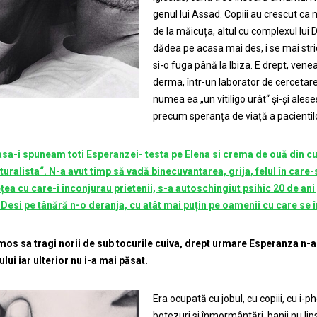
genul lui Assad. Copiii au crescut ca 
de la măicuța, altul cu complexul lu
dădea pe acasa mai des, i se mai stri
si-o fuga până la Ibiza. E drept, vene
derma, într-un laborator de cercetare
numea ea „un vitiligo urât“ și-și ales
precum speranța de viață a pacientilo
sa-i spuneam toti Esperanzei- testa pe Elena si crema de ouă din cu
aturalista“. N-a avut timp să vadă binecuvantarea, grija, felul în care
țea cu care-i înconjurau prietenii, s-a autoschingiut psihic 20 de ani 
 Desi pe tânără n-o deranja, cu atât mai puțin pe oamenii cu care se 
mos sa tragi norii de sub tocurile cuiva, drept urmare Esperanza n-a a
lui iar ulterior nu i-a mai păsat.
Era ocupată cu jobul, cu copiii, cu i-p
botezuri si înmormântări, banii nu lip