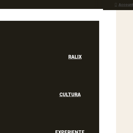
Account
RALIX
culine
RALIX
CULTURA
EXPERIENTE