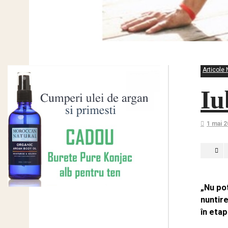
Articole 
Iu
1 mai 
„Nu pot
nuntire
în etap