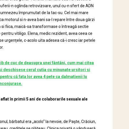
nuferii-n oglinda retrovizoare, unul cu-n sfert de ADN
i Dumnezeu împrumutat de la tac-su. Cel mai mare
ca motorul si n-avea bani sa-l repare între doua gărzi
a si fiica, maică-sa transformase o întreagă sectie
 pentru vitiligo. Elena, medic rezident, avea ceea ce
ese urgențele, c-acolo uita adesea că-i cresc iar petele
r.
ib de cuc de deasupra unei fântâni, cum mai citea
-si deschisese cerul cutia cu minunate ursitori si
pentru că fata lor avea 4 pete ca dalmatienii lu
înconjurase.
flat în primii 5 ani de colaborarile sexuale ale
honul, bărbatul era „acolo“ la nevoie, de Paște, Crăciun,
seau, creditele se plăteau. Clinica privată o vânduseră