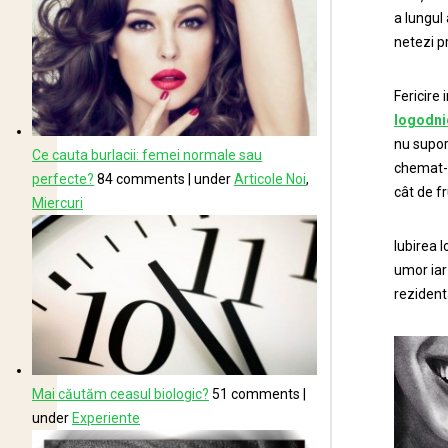
a lungul 
netezi p
Fericire
logodnic
nu supor
Ce cauta burlacii: femei normale sau
chemat-o
perfecte?
84 comments
|
under
Articole Noi
,
cât de f
Miercuri
Iubirea 
umor iar
rezidenta
Mai căutăm ceasul biologic?
51 comments
|
under
Experiente