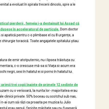
ital a evoluat în spirala trecerii dincolo, spre a le
sticul pierderii , femeia i-a destainuit lui Assad că
odusese în acceleratorul de particule.
Dom doctor
 si apatică pentru c-o plimbase el cu 8 urgențe, a
chirurgie toracică. Toate angajatele spitalului știau
lura de emir atotputernic, nu-i lipsea trăistuța cu
limentara, c-o crescuse mă-sa si Viața si-acum era
i negri, sexi în halatul ei si porno în halatul lui.
t primii trei copii înainte de primele 12 sedinte de
zam cu o verisoară, la nunta lor- majoritatea erau
ale clinicii private. 50% boceau cu scotchul sub nas,
i n-ai cum să râzi ca proasta pe muzica lu Julio
Restul erau genul- fericite măritate sau nu fuseseră