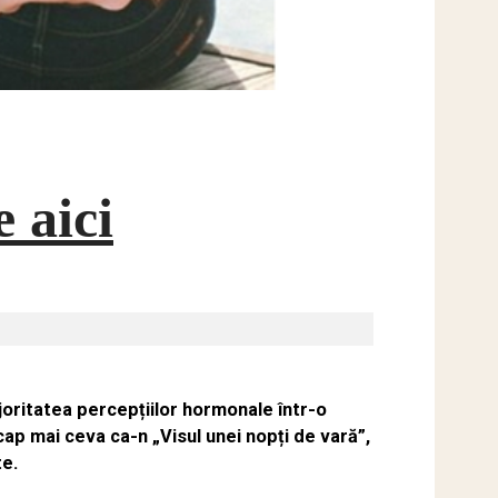
 aici
joritatea percepțiilor hormonale într-o
 cap mai ceva ca-n „Visul unei nopți de vară”,
te.