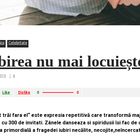
Noi
Celebritate
birea nu mai locuiește
2015
6
Like
Dislike
0
0
 trăi fara el“ este expresia repetitivă care transformă ma
 cu 300 de invitati. Zânele danseaza si spiridusii îsi fac de
a primordială a fragedei iubiri necălite, necojite,neîncerca