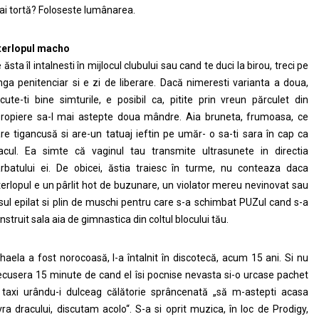
ai tortă? Foloseste lumânarea.
terlopul macho
 ăsta îl intalnesti în mijlocul clubului sau cand te duci la birou, treci pe
nga penitenciar si e zi de liberare. Dacă nimeresti varianta a doua,
cute-ti bine simturile, e posibil ca, pitite prin vreun părculet din
ropiere sa-l mai astepte doua mândre. Aia bruneta, frumoasa, ce
re tigancusă si are-un tatuaj ieftin pe umăr- o sa-ti sara în cap ca
liacul. Ea simte că vaginul tau transmite ultrasunete in directia
rbatului ei. De obicei, ăstia traiesc în turme, nu conteaza daca
terlopul e un pârlit hot de buzunare, un violator mereu nevinovat sau
sul epilat si plin de muschi pentru care s-a schimbat PUZul cand s-a
nstruit sala aia de gimnastica din coltul blocului tău.
haela a fost norocoasă, l-a întalnit în discotecă, acum 15 ani. Si nu
ecusera 15 minute de cand el îsi pocnise nevasta si-o urcase pachet
 taxi urându-i dulceag călătorie sprâncenată „să m-astepti acasa
vra dracului, discutam acolo“. S-a si oprit muzica, în loc de Prodigy,