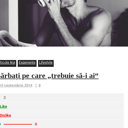
ticole Noi
Experiente
Lifestyle
ărbați pe care „trebuie să-i ai“
10 septembrie 2014
8
Like
Dislike
0
0