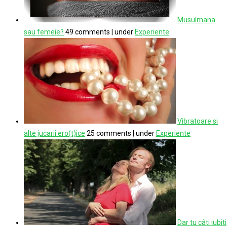
Musulmana
sau femeie?
49 comments
|
under
Experiente
Vibratoare si
alte jucarii ero(t)ice
25 comments
|
under
Experiente
Dar tu câti iubiti