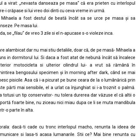
ul a virat: „nevasta danseaza pe masa“ că era prieten cu interlopul
re-i crăpase si lui vreo doi dinti cu ceva vreme in urmă.
 Mihaela a fost destul de beată încât sa se urce pe masa și sa
nseze. Pe masa lui.
 da, se „filau“ de vreo 3 zile si el n-apucase s-o violeze inca.
re alambicat dar nu mai stiu detaliile, doar că, de pe masă- Mihaela a
uns in dormitorul lui. Si daca a fost atat de nebună încât să încalece
terior motocicleta si ulterior cilindrul lui- a vrut să rămână în
intirea bengosului specimen și în morning after dark, când se mai
besc pisicile. Asa că i-a picurat pe bune ceara de la o lumânărică prin
ste părti mai sensibile, el a urlat ca înjunghiat si i-a troznit o palmă.
a totusi un tip conservator- nu tolera durerea dar văzuse el că altii o
portă foarte bine, nu ziceau nici miau dupa ce li se muta mandibula
ntr-o parte în alta.
rala: dacă-ti cade cu tronc interlopul macho, renunta la ideea de
municare si lasa-ti acasa lumanarile. Stii ce? Mai bine renunta cu