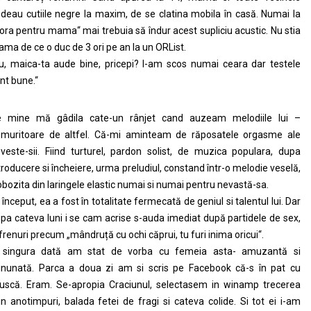
deau cutiile negre la maxim, de se clatina mobila în casă. Numai la
ora pentru mama“ mai trebuia să îndur acest supliciu acustic. Nu stia
ma de ce o duc de 3 ori pe an la un ORList.
u, maica-ta aude bine, pricepi? I-am scos numai ceara dar testele
nt bune.“
 mine mă gâdila cate-un rânjet cand auzeam melodiile lui –
muritoare de altfel. Că-mi aminteam de răposatele orgasme ale
veste-sii. Fiind turturel, pardon solist, de muzica populara, dupa
troducere si încheiere, urma preludiul, constand într-o melodie veselă,
obozita din laringele elastic numai si numai pentru nevastă-sa.
 început, ea a fost în totalitate fermecată de geniul si talentul lui. Dar
pa cateva luni i se cam acrise s-auda imediat după partidele de sex,
frenuri precum „mândruță cu ochi căprui, tu furi inima oricui“.
 singura dată am stat de vorba cu femeia asta- amuzantă si
nunată. Parca a doua zi am si scris pe Facebook că-s în pat cu
uscă. Eram. Se-apropia Craciunul, selectasem in winamp trecerea
in anotimpuri, balada fetei de fragi si cateva colide. Si tot ei i-am