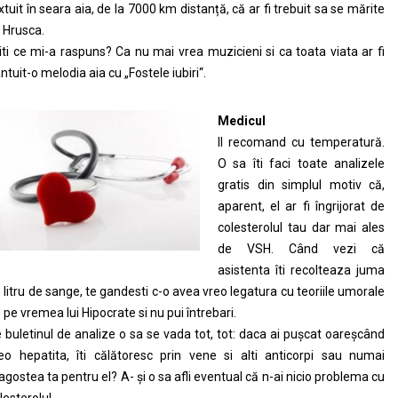
xtuit în seara aia, de la 7000 km distanță, că ar fi trebuit sa se mărite
 Hrusca.
iti ce mi-a raspuns? Ca nu mai vrea muzicieni si ca toata viata ar fi
ntuit-o melodia aia cu „Fostele iubiri“.
Medicul
Il recomand cu temperatură.
O sa îti faci toate analizele
gratis din simplul motiv că,
aparent, el ar fi îngrijorat de
colesterolul tau dar mai ales
de VSH. Când vezi că
asistenta îti recolteaza juma
 litru de sange, te gandesti c-o avea vreo legatura cu teoriile umorale
 pe vremea lui Hipocrate si nu pui întrebari.
 buletinul de analize o sa se vada tot, tot: daca ai pușcat oareșcând
eo hepatita, îti călătoresc prin vene si alti anticorpi sau numai
agostea ta pentru el? A- și o sa afli eventual că n-ai nicio problema cu
lesterolul.