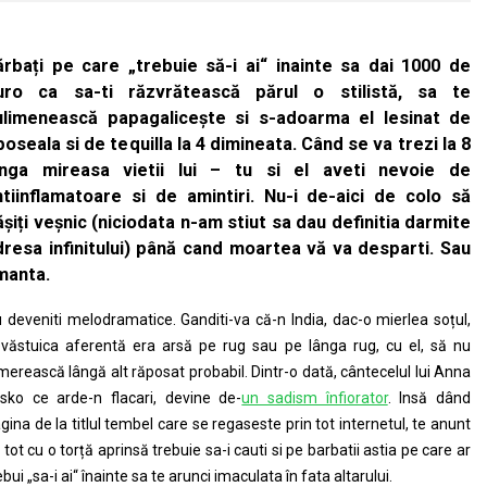
ărbați pe care „trebuie să-i ai“ inainte sa dai 1000 de
uro ca sa-ti răzvrătească părul o stilistă, sa te
ulimenească papagalicește si s-adoarma el lesinat de
oseala si de tequilla la 4 dimineata. Când se va trezi la 8
anga mireasa vietii lui – tu si el aveti nevoie de
ntiinflamatoare si de amintiri. Nu-i de-aici de colo să
șiți veșnic (niciodata n-am stiut sa dau definitia darmite
dresa infinitului) până cand moartea vă va desparti. Sau
manta.
 deveniti melodramatice. Ganditi-va că-n India, dac-o mierlea soțul,
văstuica aferentă era arsă pe rug sau pe lânga rug, cu el, să nu
merească lângă alt răposat probabil. Dintr-o dată, cântecelul lui Anna
sko ce arde-n flacari, devine de-
un sadism înfiorator
. Insă dând
gina de la titlul tembel care se regaseste prin tot internetul, te anunt
 tot cu o torță aprinsă trebuie sa-i cauti si pe barbatii astia pe care ar
ebui „sa-i ai“ înainte sa te arunci imaculata în fata altarului.