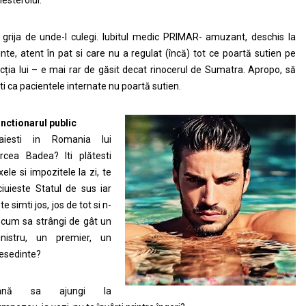
 grija de unde-l culegi. Iubitul medic PRIMAR- amuzant, deschis la
nte, atent în pat si care nu a regulat (încă) tot ce poartă sutien pe
cția lui – e mai rar de găsit decat rinocerul de Sumatra. Apropo, să
iti ca pacientele internate nu poartă sutien.
nctionarul public
raiesti in Romania lui
rcea Badea? Iti plătesti
xele si impozitele la zi, te
ciuieste Statul de sus iar
 te simti jos, jos de tot si n-
 cum sa strângi de gât un
nistru, un premier, un
esedinte?
ână sa ajungi la