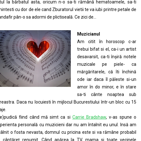
tul la bărbatul asta, oricum n-o sa-ti rămână hematoamele, sa-ti
intesti cu dor de ele cand Zburatorul vietii te va iubi printre petale de
andafir pân-o sa adormi de plictiseală. Ce zici de…
Muzicianul
Am citit în horoscop c-ar
trebui bifat si el, ca-i un artist
desavarsit, ca-ti înșiră notele
muzicale pe piele- ca
mărgăritarele, că îti închină
ode iar daca îl păleste si-un
amor în do minor, e în stare
sa-ti cânte noaptea sub
reastra. Daca nu locuiesti în mijlocul Bucurestiului într-un bloc cu 15
aje.
e)pudică fiind când mă simt ca si
Carrie Bradshaw
, v-as spune o
perienta personală cu muzicieni dar nu am întalnit eu unul. Insă am
tâlnit o fosta nevasta, domnul cu pricina este si va rămâne probabil
 cântăreț renumit. Când apărea la TV, mama si toate vecinele