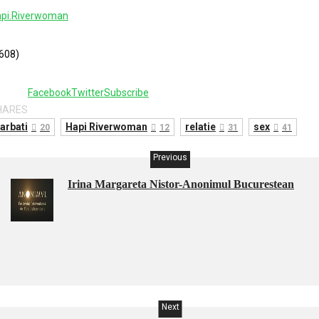
pi.Riverwoman
608)
8
Facebook
Twitter
Subscribe
HARES
arbati
Hapi Riverwoman
relatie
sex
20
12
31
41
Previous
Irina Margareta Nistor-Anonimul Bucurestean
Next