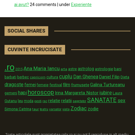
ai avut?
24 comments
|
under
Experiente
SOCIAL SHARES
CUVINTE INCRUCISATE
.ro
Ana Maria Iancu
astrolog
astrologie
astre
bani
arta
2015
cuplu
Dan Ghenea
Daniel Filip
Dieta
barbati
berbec
cultura
capricorn
dragoste
film
Galina Turtureanu
femei
festival
frumusete
femeie
horoscop
iubire
hapi
Irina Margareta Nistor
Laura
gemeni
SANATATE
sex
relatii
relatie
Gutanu
leu
moda
pesti
rac
sagetator
Zodiac
zodie
Simona Catrina
taur
varsator
teatru
viata
Toate articolele sunt proprietatea ralix.ro si nu pot fi reproduse in alt mediu,