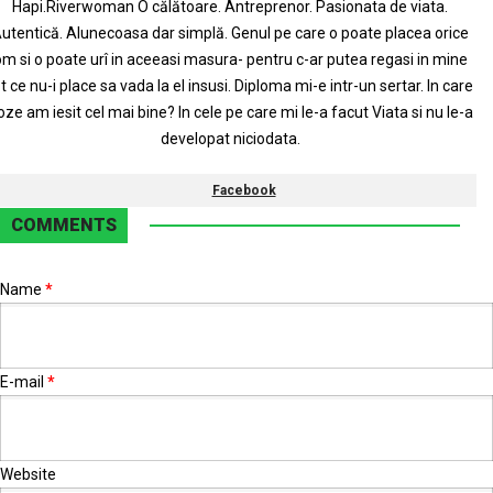
Hapi.Riverwoman O călătoare. Antreprenor. Pasionata de viata.
utentică. Alunecoasa dar simplă. Genul pe care o poate placea orice
m si o poate urî in aceeasi masura- pentru c-ar putea regasi in mine
t ce nu-i place sa vada la el insusi. Diploma mi-e intr-un sertar. In care
oze am iesit cel mai bine? In cele pe care mi le-a facut Viata si nu le-a
developat niciodata.
Facebook
COMMENTS
Name
*
E-mail
*
Website