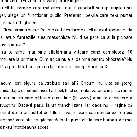
mnezeu, ia vezi, nu te învârți printre îngeri?
iu că tu, femeie care mă citești, n-ai fi capabilă sa rupi aripile unui
ger, alege un functionar public. Preferabil pe-ăla care te-a purtat
geaba la 10 ghisee.
i, îti vei aminti brusc, în timp ce-l deschiloțezi, că ai avut sporadic- da
-ai avut- fanteziile alea masochiste. Nu ti se pare ca ai la picioare
lavul potrivit?
sa te simti mai bine săptămana viitoare cand completezi 10
rmulare la primarie. Cum adica nu e el de vina pentru birocratie? Nu
 lăsa prostită. Daca era un tip informat, completai doar 3.
-acum, esti sigură că „trebuie sa-i ai“? Oricum, nu uita sa ștergi
onica dupa ce citesti acest articol, titlul se muleaza bine în prea multe
utari iar cei care pătrund dupa tine (în www) o sa te considere o
rvuștină. Daca-ti pasă, ia un tranchilizant. Iar daca nu – reține că
rnind de la un astfel de titlu n-aveam cum sa mentionez femeia
umoasă care stie sa găsească toate punctele la care barbatii de mai
s n-au întotdeauna acces.