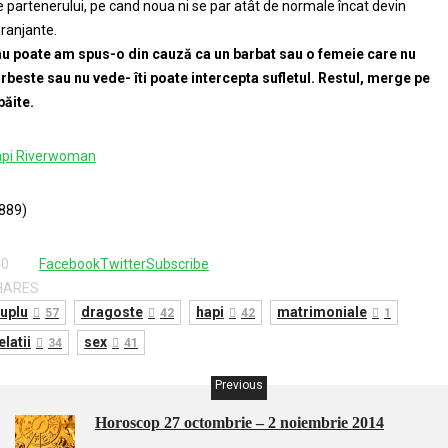
e partenerului, pe cand noua ni se par atât de normale încat devin
ranjante.
u poate am spus-o din cauză ca un barbat sau o femeie care nu
rbeste sau nu vede- îti poate intercepta sufletul. Restul, merge pe
păite.
pi Riverwoman
889)
80
Facebook
Twitter
Subscribe
HARES
uplu
dragoste
hapi
matrimoniale
57
42
42
1
elatii
sex
34
41
Previous
Horoscop 27 octombrie – 2 noiembrie 2014