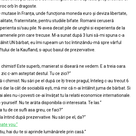
roc orb în dragoste.
 mutase în Franța, unde funcționa moneda euro și deviza libertate,
alitate, fraternitate, pentru studiile bifate. Romanii ceruseră
perienta si/sau pile. N-avea decat pile de unghii si experienta de la
amenele prin care trecuse. M-a sunat după 3 luni să-mi spuna c-a
tâlnit UN bărbat, eu îmi rupeam un toc întinzându-mă spre vârful
ftului de la Kaufland, s-apuc baxul de prezervative.
E chimist! Este superb, manierat si diseară ne vedem. E a treia oara.
 zic c-am asteptat destul. Tu ce zici?“
ă-i chimist. Nu sări pe el după ce îți trece pragul, înteleg c-au trecut 6
ni dar la cât de sociabilă ești, mă mir că n-ai întâlnit juma de bărbat. Si
i ales nu-i povesti ce-ai învățat tu la relatii economice internationale.
 yourself. Nu te arăta disponibila ci interesata. Te las.“
a tu de ce sufli asa greu, ce faci?“
a întind după prezervative. Nu sări pe el, da?“
 hate you.“
tiu, hai du-te si aprinde lumânărele prin casă.“