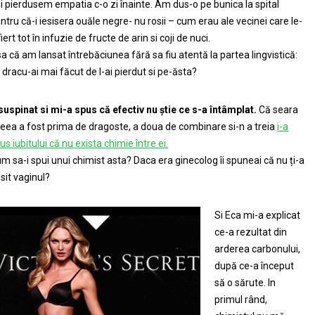
i pierdusem empatia c-o zi înainte. Am dus-o pe bunica la spital
ntru că-i iesisera ouăle negre- nu rosii – cum erau ale vecinei care le-
fiert tot în infuzie de fructe de arin si coji de nuci.
a că am lansat întrebăciunea fără sa fiu atentă la partea lingvistică:
 dracu-ai mai făcut de l-ai pierdut si pe-ăsta?
suspinat si mi-a spus că efectiv nu știe ce s-a întâmplat.
Că seara
eea a fost prima de dragoste, a doua de combinare si-n a treia
i-a
us iubitului că nu exista chimie între ei.
m sa-i spui unui chimist asta? Daca era ginecolog îi spuneai că nu ți-a
sit vaginul?
Si Eca mi-a explicat
ce-a rezultat din
arderea carbonului,
după ce-a început
să o sărute. In
primul rând,