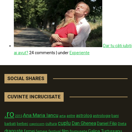
Dar tu câti iubiti
ai avut?
24 comments
|
under
Experiente
SOCIAL SHARES
CUVINTE INCRUCISATE
.ro
Ana Maria Iancu
astrolog
astrologie
astre
bani
arta
2015
cuplu
Dan Ghenea
Daniel Filip
Dieta
barbati
berbec
cultura
capricorn
dragoste
film
Galina Turtureanu
femei
festival
frumusete
femeie