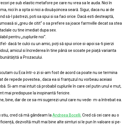
recori pe sub elastic metafore pe care nu vrea sa le auda. Nici în
ima, nici în a opta si nici a douășcincea seară. Sigur, daca nu ai de
nd să-l păstrezi, poti sa spui si sa faci orice. Dacă esti desteaptă,
umoasă si „greu de citit“ o sa prefere sa joace farmville decat sa stea
 taclale cu tine imediat dupa sex.
labil pentru „cuplurile noi“.
tfel- dacă te culci cu un amic, poți să spui orice si-apoi sa-ti pierzi
bidoul, amicul si încrederea în tine până se scoate pe piață varianta
bunătățită a Prozacului.
scutam cu Eca într-o zi si-am fost de acord ca poate nu se termina
at de repede povestea , daca ea si franțuzul nu vorbeau aceiasi
mbă. Si-am mai intuit că probabil cuplurile în care cel putin unul e mut,
nt mai predispuse la inopinantă fericire.
ne, bine, dar de ce sa-mi sugerezi unul care nu vede- m-a întrebat ea.
 stiu, cred că mă gândeam la
Andreea Bocelli.
Cred că cei care au o
ficiență, dezvoltă mult mai bine alte simturi si le pun în valoare si pe-