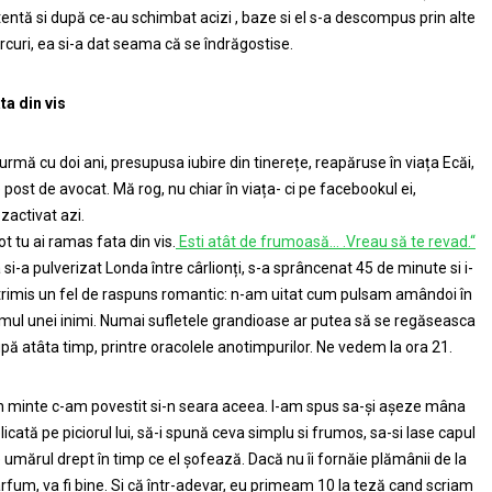
tentă si după ce-au schimbat acizi , baze si el s-a descompus prin alte
rcuri, ea si-a dat seama că se îndrăgostise.
ta din vis
 urmă cu doi ani, presupusa iubire din tinerețe, reapăruse în viața Ecăi,
 post de avocat. Mă rog, nu chiar în viața- ci pe facebookul ei,
zactivat azi.
ot tu ai ramas fata din vis.
Esti atât de frumoasă… .Vreau să te revad.“
 si-a pulverizat Londa între cârlionți, s-a sprâncenat 45 de minute si i-
trimis un fel de raspuns romantic: n-am uitat cum pulsam amândoi în
tmul unei inimi. Numai sufletele grandioase ar putea să se regăseasca
pă atâta timp, printre oracolele anotimpurilor. Ne vedem la ora 21.
n minte c-am povestit si-n seara aceea. I-am spus sa-și așeze mâna
licată pe piciorul lui, să-i spună ceva simplu si frumos, sa-si lase capul
 umărul drept în timp ce el șofează. Dacă nu îi fornăie plămânii de la
rfum, va fi bine. Si că într-adevar, eu primeam 10 la teză cand scriam