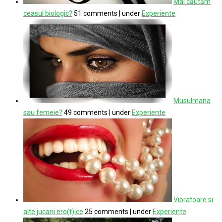
Mai căutăm
ceasul biologic?
51 comments
|
under
Experiente
Musulmana
sau femeie?
49 comments
|
under
Experiente
Vibratoare si
alte jucarii ero(t)ice
25 comments
|
under
Experiente