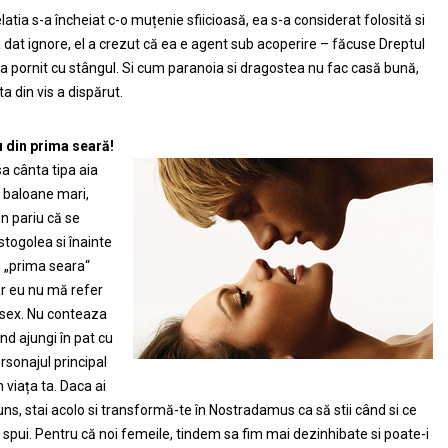
latia s-a încheiat c-o muțenie sfiicioasă, ea s-a considerat folosită si
a dat ignore, el a crezut că ea e agent sub acoperire – făcuse Dreptul
-a pornit cu stângul. Si cum paranoia si dragostea nu fac casă bună,
ta din vis a dispărut.
 din prima seară!
a cânta tipa aia
 baloane mari,
n pariu că se
stogolea si înainte
 „prima seara“
r eu nu mă refer
 sex. Nu conteaza
nd ajungi în pat cu
rsonajul principal
n viața ta. Daca ai
uns, stai acolo si transformă-te în Nostradamus ca să stii când si ce
 spui. Pentru că noi femeile, tindem sa fim mai dezinhibate si poate-i