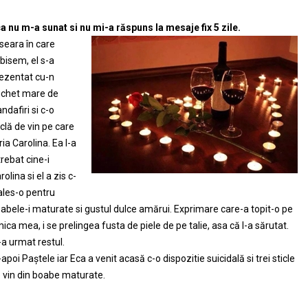
a nu m-a sunat si nu mi-a răspuns la mesaje fix 5 zile.
 seara în care
bisem, el s-a
ezentat cu-n
chet mare de
andafiri si c-o
iclă de vin pe care
ria Carolina. Ea l-a
trebat cine-i
rolina si el a zis c-
ales-o pentru
abele-i maturate si gustul dulce amărui. Exprimare care-a topit-o pe
ica mea, i se prelingea fusta de piele de pe talie, asa că l-a sărutat.
-a urmat restul.
-apoi Paștele iar Eca a venit acasă c-o dispozitie suicidală si trei sticle
 vin din boabe maturate.