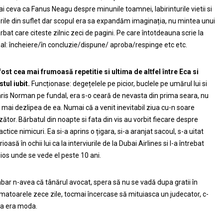
i ceva ca Fanus Neagu despre minunile toamnei, labirinturile vietii si
orile din suflet dar scopul era sa expandăm imaginația, nu mintea unui
rbat care citeste zilnic zeci de pagini. Pe care întotdeauna scrie la
nal: încheiere/în concluzie/dispune/ aproba/respinge etc etc.
fost cea mai frumoasă repetitie si ultima de altfel între Eca si
stul iubit.
Funcționase: degețelele pe picior, buclele pe umărul lui si
ris Norman pe fundal, era s-o ceară de nevasta din prima seara, nu
 mai dezlipea de ea. Numai că a venit inevitabil ziua cu-n soare
zător. Bărbatul din noapte si fata din vis au vorbit fiecare despre
actice nimicuri. Ea si-a aprins o țigara, si-a aranjat sacoul, s-a uitat
rioasă în ochii lui ca la interviurile de la Dubai Airlines si l-a întrebat
ios unde se vede el peste 10 ani.
bar n-avea că tânărul avocat, spera să nu se vadă dupa gratii în
matoarele zece zile, tocmai încercase să mituiasca un judecator, c-
a era moda.