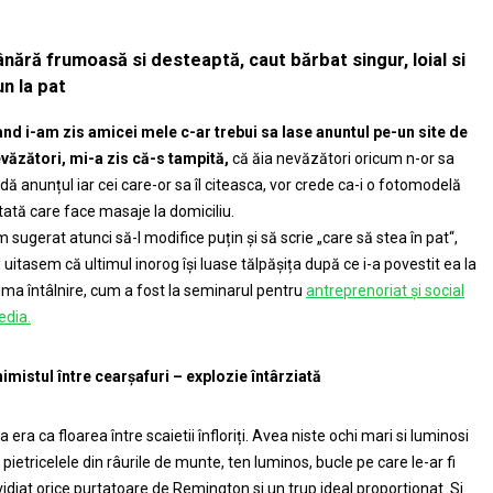
ânără frumoasă si desteaptă, caut bărbat singur, loial si
n la pat
nd i-am zis amicei mele c-ar trebui sa lase anuntul pe-un site de
văzători, mi-a zis că-s tampită,
că ăia nevăzători oricum n-or sa
dă anunțul iar cei care-or sa îl citeasca, vor crede ca-i o fotomodelă
tată care face masaje la domiciliu.
 sugerat atunci să-l modifice puțin și să scrie „care să stea în pat“,
 uitasem că ultimul inorog își luase tălpășița după ce i-a povestit ea la
ima întâlnire, cum a fost la seminarul pentru
antreprenoriat și social
dia.
imistul între cearșafuri – explozie întârziată
a era ca floarea între scaietii înfloriți. Avea niste ochi mari si luminosi
 pietricelele din râurile de munte, ten luminos, bucle pe care le-ar fi
vidiat orice purtatoare de Remington si un trup ideal proportionat. Si