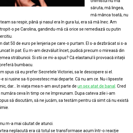
chimistul nu mă
săruta, mă lingea,
mă mânca toată, nu
team sa respir, până și nasul era în gura lui, era să mă înec. Am
tropit-o pe Carolina, gandindu-mă că orice se remediază cu putin
ercitiu.
 dat 50 de euro pe lenjeria pe care-o purtam. El s-a dezbrăcat si s-a
uncat în pat. Eu m-am dezvăluit încet, pudică precum o mireasă din
emea străbunicii. Si stii ce mi-a spus? Că elastanul îi provoacă iritații
 preferă bumbacu.
am spus că eu prefer Secretele Victoriei, sa le descopere si el.
-e si rusine sa-ti povestesc mai departe. Că nu am ce. Nu-i lipseste
mic, dar… în viața mea n-am avut parte de
un sex atat de banal
. Cred
 număra ceva în timp ce ne împreunam. Dupa cateva zile i-am
opus să discutăm, să ne jucăm, sa testăm pentru că simt că nu există
imie.
 nu m-a mai căutat de atunci.
rtea neplacută era că totul se transformase acum într-o reacție