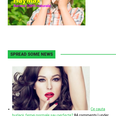
SPREAD SOME NEWS
Ce cauta
burlacii: femei normale sau perfecte?
84 comments
|
under