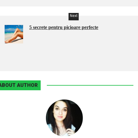
Next
5 secrete pentru picioare perfecte
ABOUT AUTHOR