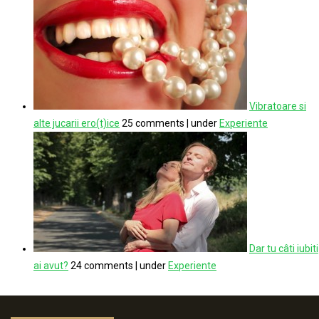
Vibratoare si
alte jucarii ero(t)ice
25 comments
|
under
Experiente
Dar tu câti iubiti
ai avut?
24 comments
|
under
Experiente