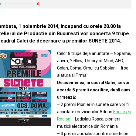
0
0
ambata, 1 noiembrie 2014, incepand cu orele 20.00 la
telierul de Productie din Bucuresti vor concerta 9 trupe
n cadrul Galei de decernare a premiilor SUNETE 2014.
Celor 8 trupe deja anuntate – Nopame,
Javra, Yellow, Theory of Mind, AFO,
Golan, Coma, Omul cu Sobolani – li se
alatura si Firma.
De asemenea, in cadrul Galei, se vor
acorda 5 premii onorifice, după cum
urmează:
– 2 premii Pionier în sunete care vor fi
acordate muzicienilor Adrian
Enescu și
Rodion
– Ladislau Roșca, pionierii
muzicii electronice din România.
– 3 premii Jurnalisti printre sunete pe