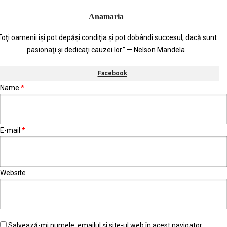
Anamaria
Toţi oamenii îşi pot depăşi condiţia şi pot dobândi succesul, dacă sunt
pasionaţi şi dedicaţi cauzei lor.” — Nelson Mandela
Facebook
Name
*
E-mail
*
Website
Salvează-mi numele, emailul și site-ul web în acest navigator