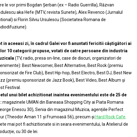
re le vor primi Bogdan Șerban (ex – Radio Guerrilla), Răzvan
dulescu aka Hefe (MTV, revista Sunete), Alex Revenco (Jurnalul
tional) si Florin Silviu Ursulescu (Societatea Romana de
diodifuziune).
t in aceeasi zi, în cadrul Galei vor fi anuntati fericitii câștigători ai
lor 10 categorii propuse, votati de catre persoane din industria
uzicala
(TV, radio, presa on-line, case de discuri, organizatori de
enimente): Best Newcomer, Best Alternative, Best Rock (premiu
onsorizat de Fire Club), Best Hip-hop, Best Electro, Best DJ, Best New
zz (premiu sponsorizat de Jazz Book), Best Video, Best Album și
st Festival.
etul unui bilet achizitionat inaintea evenimentului este de 25 de
:
magazinele UMAN din Baneasa Shopping City ai Piata Romana
eorge Enescu 30), Senia din magazinul Muzica, agențiile Perfect
ur (Theodor Aman 11 și Frumoasă 56), precum și
Hard Rock Cafe
.
lete mai pot fi achizitionate si in seara evenimentului, la Atelierul de
oducție, cu 30 de lei.