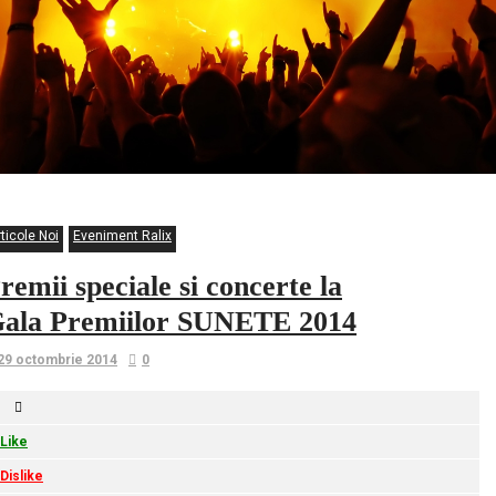
ticole Noi
Eveniment Ralix
remii speciale si concerte la
ala Premiilor SUNETE 2014
29 octombrie 2014
0
Like
Dislike