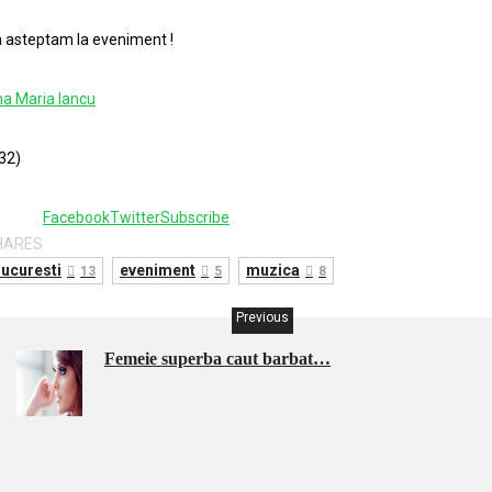
 asteptam la eveniment !
a Maria Iancu
32)
Facebook
Twitter
Subscribe
HARES
ucuresti
eveniment
muzica
13
5
8
Previous
Femeie superba caut barbat…