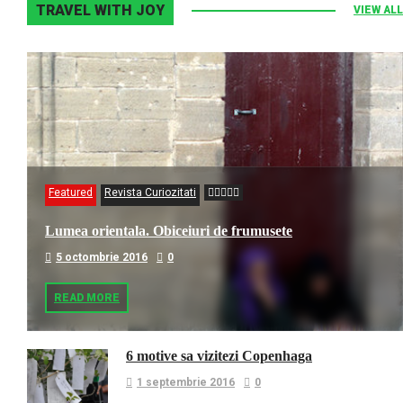
TRAVEL WITH JOY
VIEW ALL
Featured
Revista Curiozitati
Lumea orientala. Obiceiuri de frumusete
5 octombrie 2016
0
READ MORE
6 motive sa vizitezi Copenhaga
1 septembrie 2016
0