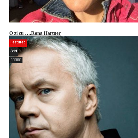
O zi cu ….Rona Hartner
Featured
Stiri