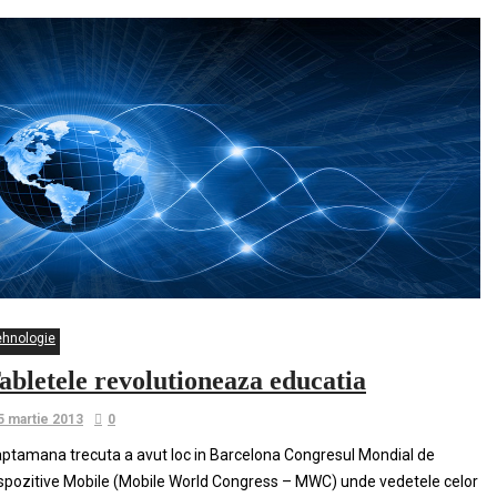
ehnologie
abletele revolutioneaza educatia
5 martie 2013
0
ptamana trecuta a avut loc in Barcelona Congresul Mondial de
spozitive Mobile (Mobile World Congress – MWC) unde vedetele celor