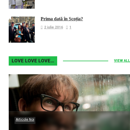
Prima dată în Scoția?
2 iulie 2016
1
LOVE LOVE LOVE…
VIEW ALL
Articole Noi