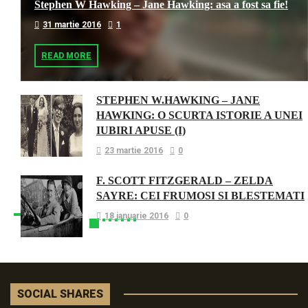
Stephen W Hawking – Jane Hawking: asa a fost sa fie!
31 martie 2016
1
READ MORE
STEPHEN W.HAWKING – JANE
HAWKING: O SCURTA ISTORIE A UNEI
IUBIRI APUSE (I)
23 martie 2016
0
F. SCOTT FITZGERALD – ZELDA
SAYRE: CEI FRUMOSI SI BLESTEMATI
18 ianuarie 2016
0
SOCIAL SHARES