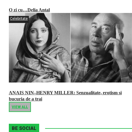
O zi cu…Delia Antal
Celebritate
ANAIS NIN–HENRY MILLER: Senzualitate, erotism si
bucuria de a trai
VIEW ALL
BE SOCIAL