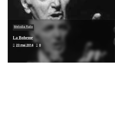
Melodia Ralix
La Boheme
23 mai 2014
0