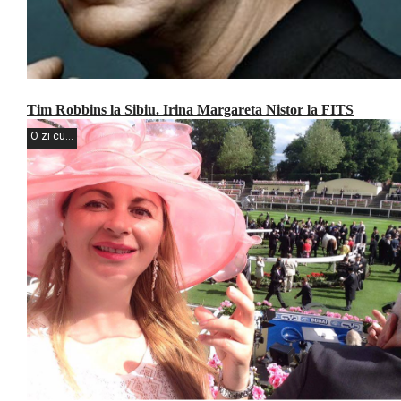
Tim Robbins la Sibiu. Irina Margareta Nistor la FITS
O zi cu...