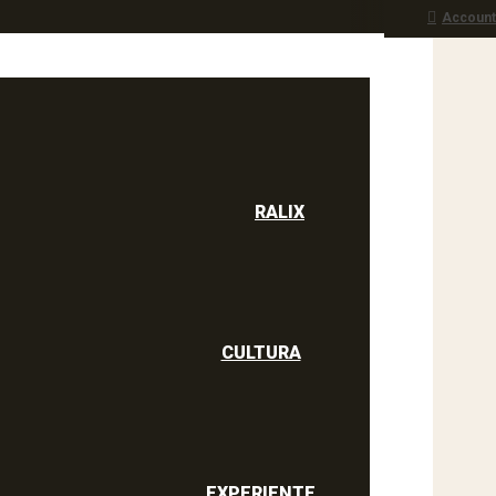
Account
RALIX
culine
RALIX
CULTURA
EXPERIENTE