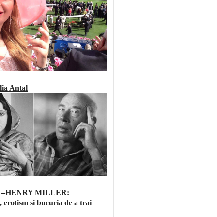
ia Antal
N–HENRY MILLER:
, erotism si bucuria de a trai