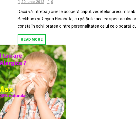
20 iunie 2013
0
Dacă vă întrebați cine le acoperă capul, vedetelor precum Isa
Beckham și Regina Elisabeta, cu pălăriile acelea spectaculoas
constă în echilibrarea dintre personalitatea celui ce o poartă c
READ MORE