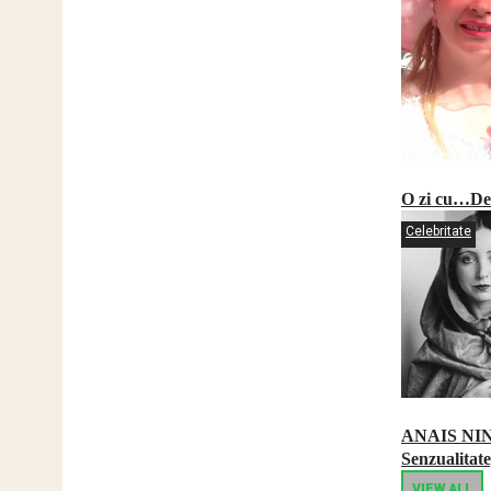
O zi cu…Del
Celebritate
ANAIS NI
Senzualitate
VIEW ALL