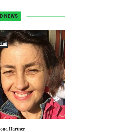
D NEWS
itati
Rona Hartner