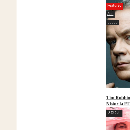
Featured
Stiri
Tim Robbins
Nistor la F
O zi cu...