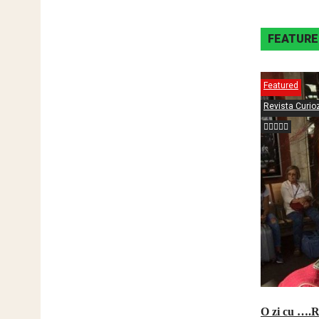
FEATURE
Featured
Revista Curioz
O zi cu ….