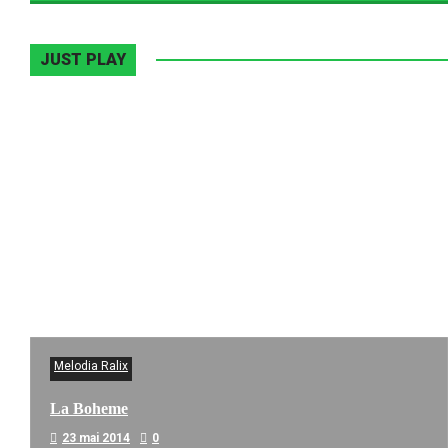
JUST PLAY
Melodia Ralix
La Boheme
23 mai 2014
0