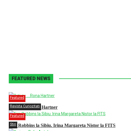
FEATURED NEWS
Featured
Revista Curiozitati
O zi cu ….Rona Hartner
Featured
Stiri
Tim Robbins la Sibiu. Irina Margareta Nistor la FITS