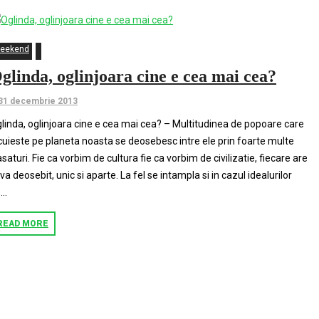
eekend
glinda, oglinjoara cine e cea mai cea?
31 decembrie 2013
linda, oglinjoara cine e cea mai cea? – Multitudinea de popoare care
cuieste pe planeta noasta se deosebesc intre ele prin foarte multe
asaturi. Fie ca vorbim de cultura fie ca vorbim de civilizatie, fiecare are
va deosebit, unic si aparte. La fel se intampla si in cazul idealurilor
..
READ MORE