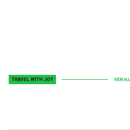
Melodia Ralix
Elton John–Home Again
2 noiembrie 2013
0
TRAVEL WITH JOY
VIEW ALL