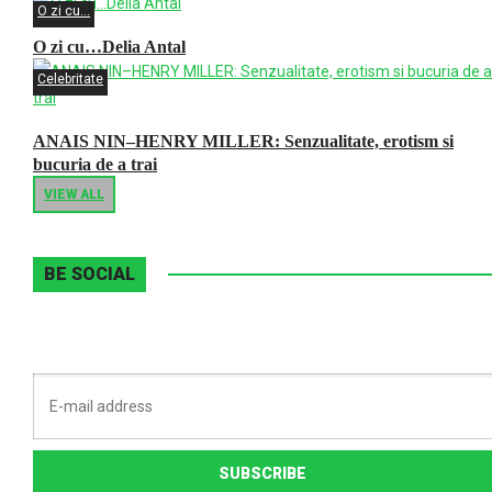
O zi cu...
O zi cu…Delia Antal
Celebritate
ANAIS NIN–HENRY MILLER: Senzualitate, erotism si
bucuria de a trai
VIEW ALL
BE SOCIAL