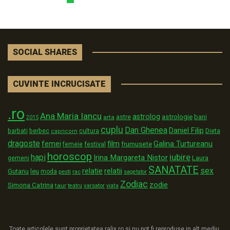
SOCIAL SHARES
CUVINTE INCRUCISATE
.ro
Ana Maria Iancu
astrolog
astrologie
astre
bani
arta
2015
cuplu
Dan Ghenea
Daniel Filip
Dieta
barbati
berbec
cultura
capricorn
dragoste
film
Galina Turtureanu
femei
festival
frumusete
femeie
horoscop
iubire
hapi
Irina Margareta Nistor
Laura
gemeni
SANATATE
sex
relatii
relatie
Gutanu
leu
moda
pesti
rac
sagetator
Zodiac
zodie
Simona Catrina
taur
varsator
teatru
viata
Toate articolele sunt proprietatea ralix.ro si nu pot fi reproduse in alt mediu,