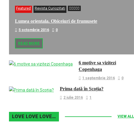
Featured
Revista Curiozitati
Lumea orientala. Obiceiuri de frumusete
5 octombrie 2016
0
READ MORE
6 motive sa vizitezi
Copenhaga
1 septembrie 2016
0
Prima dată în Scoția?
2 iulie 2016
1
LOVE LOVE LOVE…
VIEW ALL