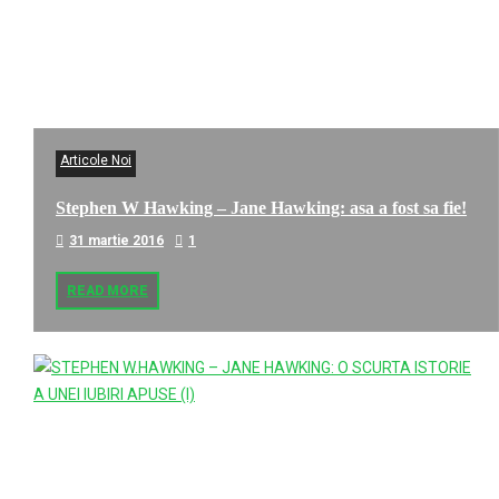
Articole Noi
Stephen W Hawking – Jane Hawking: asa a fost sa fie!
31 martie 2016
1
READ MORE