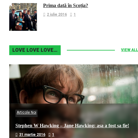
Prima dată în Scoția?
2 iulie 2016
1
LOVE LOVE LOVE…
VIEW ALL
Articole Noi
Stephen W Hawking – Jane Hawking: asa a fost sa fie!
31 martie 2016
1