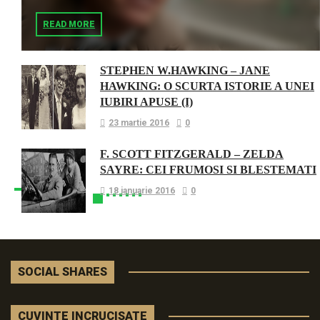
READ MORE
STEPHEN W.HAWKING – JANE
HAWKING: O SCURTA ISTORIE A UNEI
IUBIRI APUSE (I)
23 martie 2016
0
F. SCOTT FITZGERALD – ZELDA
SAYRE: CEI FRUMOSI SI BLESTEMATI
18 ianuarie 2016
0
SOCIAL SHARES
CUVINTE INCRUCISATE