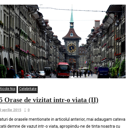
ticole Noi
Celebritate
5 Orase de vizitat intr-o viata (II)
9 aprilie 2015
0
aturi de orasele mentionate in articolul anterior, mai adaugam cateva
catii demne de vazut intr-o viata, apropiindu-ne de tinta noastra cu