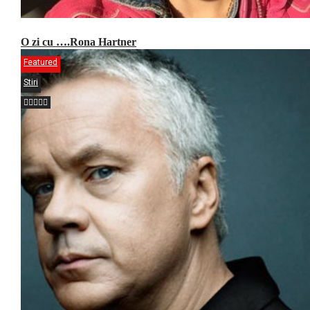
O zi cu ….Rona Hartner
Featured
Stiri