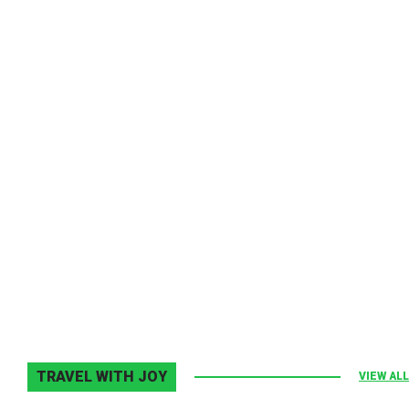
Melodia Ralix
Elton John–Home Again
2 noiembrie 2013
0
TRAVEL WITH JOY
VIEW ALL