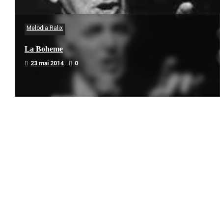
Melodia Ralix
La Boheme
23 mai 2014
0