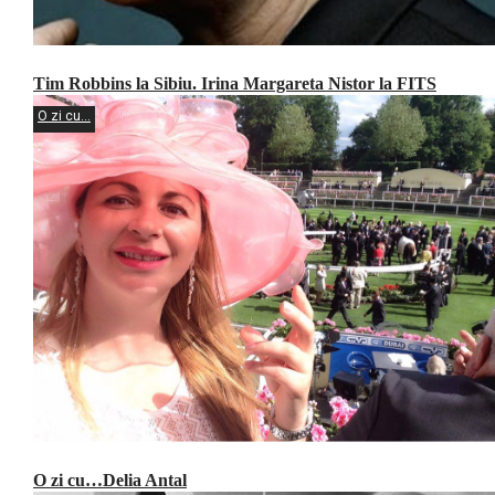
Tim Robbins la Sibiu. Irina Margareta Nistor la FITS
O zi cu...
O zi cu…Delia Antal