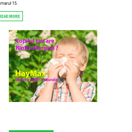
marul 15.
READ MORE