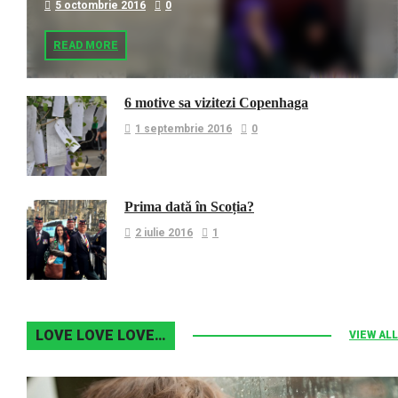
5 octombrie 2016
0
READ MORE
6 motive sa vizitezi Copenhaga
1 septembrie 2016
0
Prima dată în Scoția?
2 iulie 2016
1
LOVE LOVE LOVE…
VIEW ALL