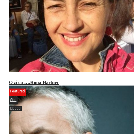
O zi cu ….Rona Hartner
Featured
Stiri