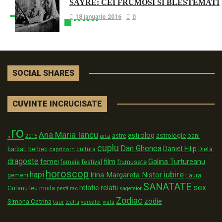
SAYRE: CEI FRUMOSI SI BLESTEMATI
18 ianuarie 2016
0
SOCIAL SHARES
CUVINTE INCRUCISATE
.ro
Ana Maria Iancu
astrolog
astrologie
astre
bani
arta
2015
cuplu
Dan Ghenea
Daniel Filip
Dieta
barbati
berbec
cultura
capricorn
dragoste
film
Galina Turtureanu
femei
festival
frumusete
femeie
horoscop
iubire
hapi
Irina Margareta Nistor
Laura
gemeni
SANATATE
sex
relatii
relatie
Gutanu
leu
moda
pesti
rac
sagetator
Zodiac
zodie
Simona Catrina
taur
varsator
teatru
viata