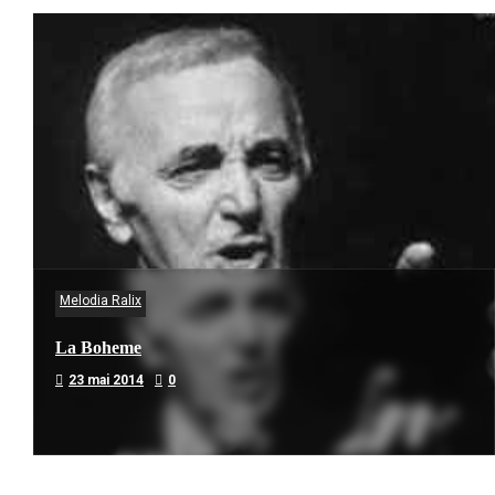
Melodia Ralix
La Boheme
23 mai 2014
0