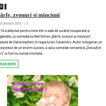
iri
ârfe, zvonuri și minciuni
29 ianuarie 2014
0
14 a debutat pentru mine într-o sală de curând recuperată și
gândită, cu comedia lui Neil Simon „Bârfe, zvonuri și minciuni”,
adusă de Oana Ioachim, în regia lui Ion Caramitru. Autor octogenar, un
wyorkez de un enorm succes, a cărui comedie romantică „Desculț în
rc” a fost nu numai montată...
READ MORE