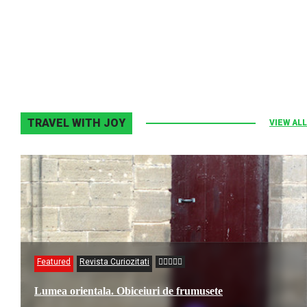
Elton John–Home Again
2 noiembrie 2013
0
TRAVEL WITH JOY
VIEW ALL
Featured
Revista Curiozitati
Lumea orientala. Obiceiuri de frumusete