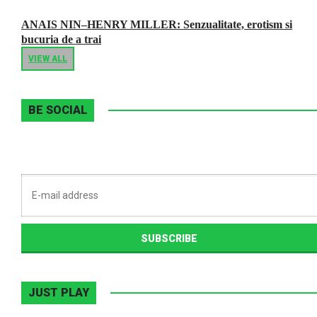
ANAIS NIN–HENRY MILLER: Senzualitate, erotism si
bucuria de a trai
VIEW ALL
BE SOCIAL
JUST PLAY