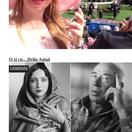
O zi cu…Delia Antal
Celebritate