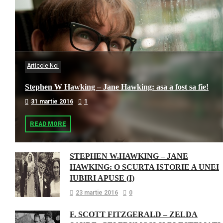
Articole Noi
Stephen W Hawking – Jane Hawking: asa a fost sa fie!
31 martie 2016
1
READ MORE
STEPHEN W.HAWKING – JANE
HAWKING: O SCURTA ISTORIE A UNEI
IUBIRI APUSE (I)
23 martie 2016
0
F. SCOTT FITZGERALD – ZELDA