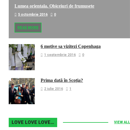
Lumea orientala. Obiceiuri de frumusete
5 octombrie 2016
0
READ MORE
6 motive sa vizitezi Copenhaga
1 septembrie 2016
0
Prima dată în Scoția?
2 iulie 2016
1
LOVE LOVE LOVE…
VIEW ALL