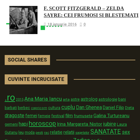
F. SCOTT FITZGERALD – ZELDA
SAYRE: CEI FRUMOSI SI BLESTEMATI
18 ianuarie 2016
0
SOCIAL SHARES
CUVINTE INCRUCISATE
.ro
Ana Maria Iancu
astrolog
astrologie
astre
bani
arta
2015
cuplu
Dan Ghenea
Daniel Filip
Dieta
barbati
berbec
cultura
capricorn
dragoste
film
Galina Turtureanu
femei
festival
frumusete
femeie
horoscop
iubire
hapi
Irina Margareta Nistor
Laura
gemeni
SANATATE
sex
relatii
relatie
Gutanu
leu
moda
pesti
rac
sagetator