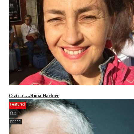
O zi cu ….Rona Hartner
Featured
Stiri