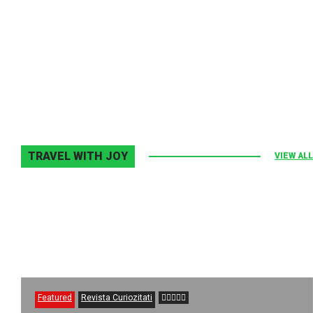
Melodia Ralix
Elton John–Home Again
2 noiembrie 2013
0
TRAVEL WITH JOY
VIEW ALL
Featured
Revista Curiozitati