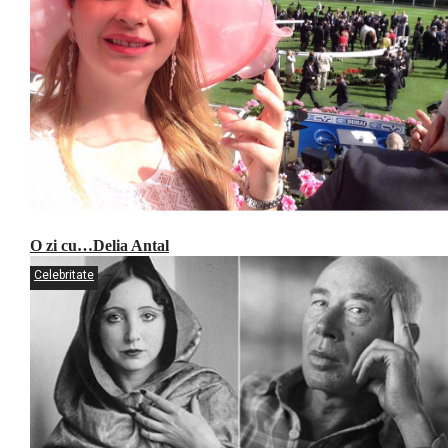
O zi cu…Delia Antal
Celebritate