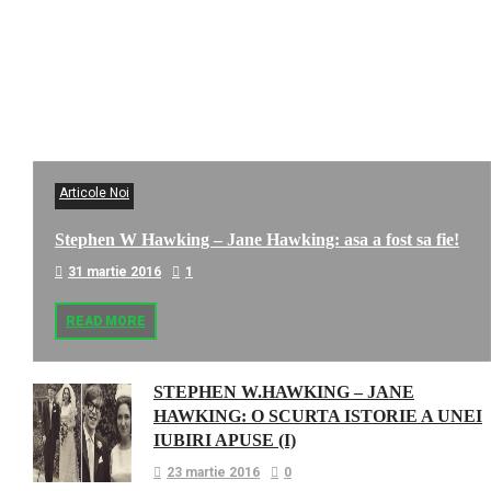
Articole Noi
Stephen W Hawking – Jane Hawking: asa a fost sa fie!
31 martie 2016
1
READ MORE
STEPHEN W.HAWKING – JANE
HAWKING: O SCURTA ISTORIE A UNEI
IUBIRI APUSE (I)
23 martie 2016
0