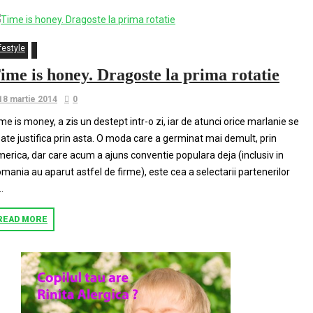
festyle
ime is honey. Dragoste la prima rotatie
18 martie 2014
0
me is money, a zis un destept intr-o zi, iar de atunci orice marlanie se
ate justifica prin asta. O moda care a germinat mai demult, prin
erica, dar care acum a ajuns conventie populara deja (inclusiv in
mania au aparut astfel de firme), este cea a selectarii partenerilor
..
READ MORE