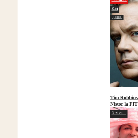
Stiri
Tim Robbins 
Nistor la FI
O zi cu...