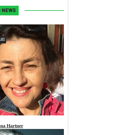
D NEWS
ati
ona Hartner