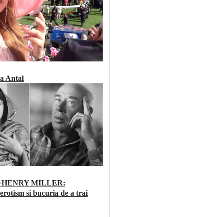
a Antal
–HENRY MILLER:
 erotism si bucuria de a trai