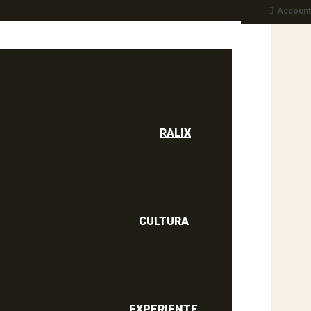
Account
RALIX
culine
RALIX
CULTURA
EXPERIENTE