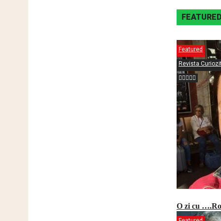
FEATURE
Featured
Revista Curiozit
O zi cu ….R
Featured