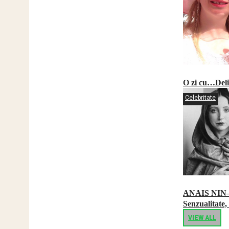
O zi cu…Deli
Celebritate
ANAIS NIN
Senzualitate,
VIEW ALL