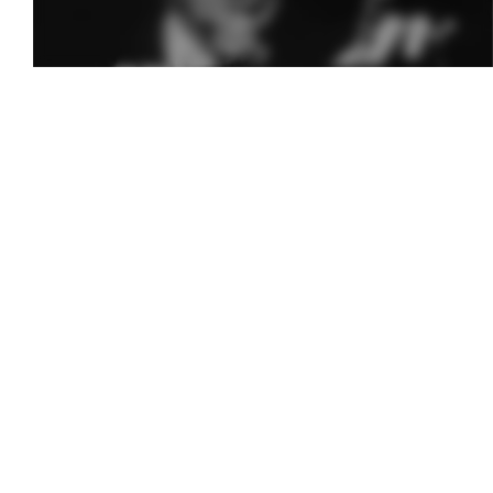
Melodia Ralix
Soha – Mil Pasos
6 mai 2014
0