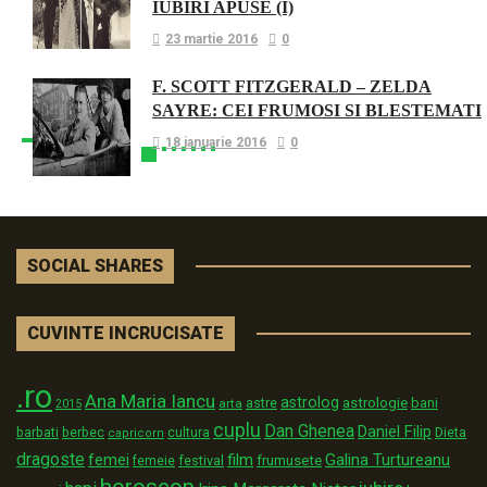
IUBIRI APUSE (I)
23 martie 2016
0
F. SCOTT FITZGERALD – ZELDA
SAYRE: CEI FRUMOSI SI BLESTEMATI
18 ianuarie 2016
0
SOCIAL SHARES
CUVINTE INCRUCISATE
.ro
Ana Maria Iancu
astrolog
astrologie
astre
bani
arta
2015
cuplu
Dan Ghenea
Daniel Filip
Dieta
barbati
berbec
cultura
capricorn
dragoste
film
Galina Turtureanu
femei
festival
frumusete
femeie