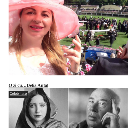
O zi cu…Delia Antal
Celebritate