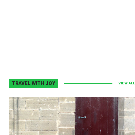
Melodia Ralix
Elton John–Home Again
2 noiembrie 2013
0
TRAVEL WITH JOY
VIEW ALL