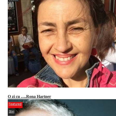
O zi cu ….Rona Hartner
Featured
Stiri