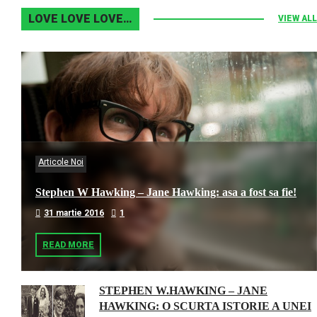
LOVE LOVE LOVE…
VIEW ALL
Articole Noi
Stephen W Hawking – Jane Hawking: asa a fost sa fie!
31 martie 2016
1
READ MORE
STEPHEN W.HAWKING – JANE
HAWKING: O SCURTA ISTORIE A UNEI