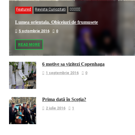
Featured
Revista Curiozitati
Lumea orientala. Obiceiuri de frumusete
5 octombrie 2016
0
READ MORE
6 motive sa vizitezi Copenhaga
1 septembrie 2016
0
Prima dată în Scoția?
2 iulie 2016
1