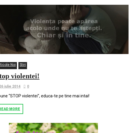
ticole Noi
Stiri
top violentei!
26 iulie 2014
0
une “STOP violentei”, educa-te pe tine mai intai!
READ MORE