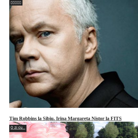
Tim Robbins la Sibiu. Irina Margareta Nistor la FITS
O zi cu...