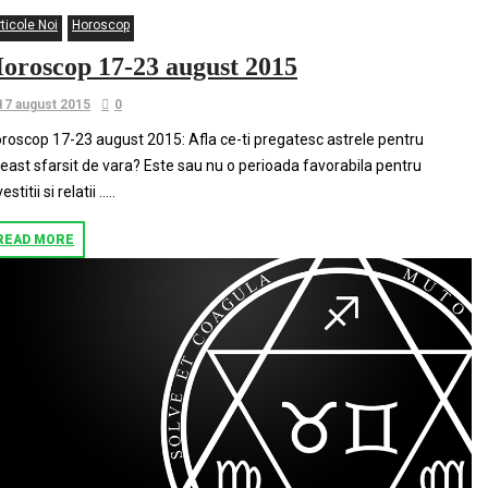
ticole Noi
Horoscop
oroscop 17-23 august 2015
17 august 2015
0
roscop 17-23 august 2015: Afla ce-ti pregatesc astrele pentru
east sfarsit de vara? Este sau nu o perioada favorabila pentru
estitii si relatii …..
READ MORE