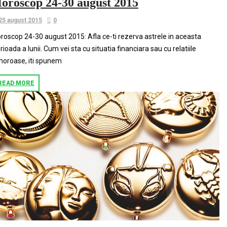
oroscop 24-30 august 2015
25 august 2015
0
roscop 24-30 august 2015: Afla ce-ti rezerva astrele in aceasta
rioada a lunii. Cum vei sta cu situatia financiara sau cu relatiile
oroase, iti spunem
READ MORE