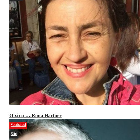
O zi cu ….Rona Hartner
Featured
Stiri