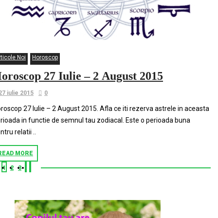
ticole Noi
Horoscop
oroscop 27 Iulie – 2 August 2015
27 iulie 2015
0
roscop 27 Iulie – 2 August 2015. Afla ce iti rezerva astrele in aceasta
rioada in functie de semnul tau zodiacal. Este o perioada buna
ntru relatii ..
READ MORE
1
2
3