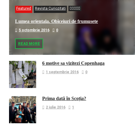
Featured
Revista Curiozitati
Lumea orientala. Obiceiuri de frumusete
5 octombrie 2016
0
READ MORE
6 motive sa vizitezi Copenhaga
1 septembrie 2016
0
Prima dată în Scoția?
2 iulie 2016
1