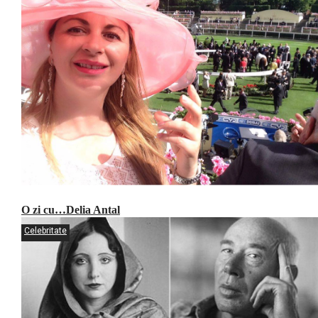
O zi cu…Delia Antal
Celebritate