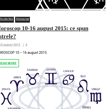
ticole Noi
Horoscop
oroscop 10-16 august 2015: ce spun
strele?
10 august 2015
0
ROSCOP 10­ – 16 august 2015.
READ MORE