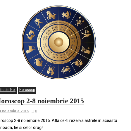
ticole Noi
Horoscop
oroscop 2-8 noiembrie 2015
4 noiembrie 2015
0
roscop 2-8 noiembrie 2015. Afla ce-ti rezerva astrele in aceasta
rioada, tie si celor dragi!