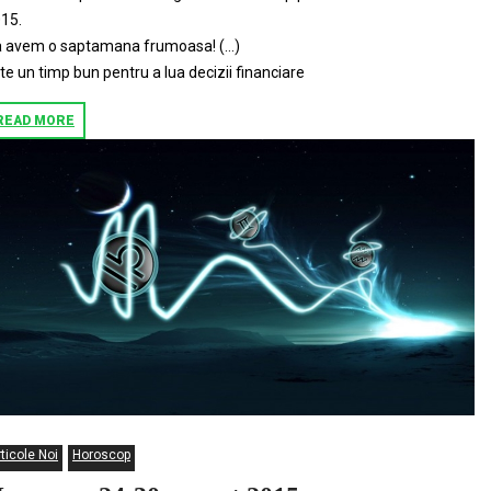
15.
 avem o saptamana frumoasa! (…)
te un timp bun pentru a lua decizii financiare
READ MORE
ticole Noi
Horoscop