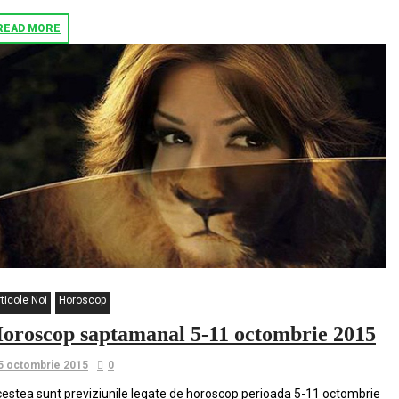
READ MORE
ticole Noi
Horoscop
oroscop saptamanal 5-11 octombrie 2015
5 octombrie 2015
0
estea sunt previziunile legate de horoscop perioada 5-11 octombrie