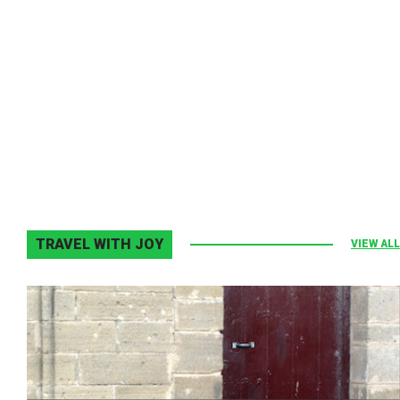
Melodia Ralix
Elton John–Home Again
2 noiembrie 2013
0
TRAVEL WITH JOY
VIEW ALL