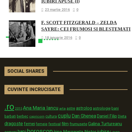
IUBIRI APUSE (I)
23 martie 2016
0
F. SCOTT FITZGERALD – ZELDA
SAYRE: CEI FRUMOSI SI BLESTEMATI
18 ianuarie 2016
0
SOCIAL SHARES
CUVINTE INCRUCISATE
.ro
Ana Maria Iancu
astrolog
astrologie
astre
bani
arta
2015
cuplu
Dan Ghenea
Daniel Filip
Dieta
barbati
berbec
cultura
capricorn
dragoste
film
Galina Turtureanu
femei
festival
frumusete
femeie
horoscop
iubire
hapi
Irina Margareta Nistor
Laura