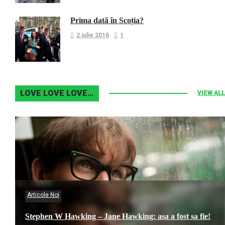
Prima dată în Scoția?
2 iulie 2016
1
LOVE LOVE LOVE…
VIEW ALL
Articole Noi
Stephen W Hawking – Jane Hawking: asa a fost sa fie!