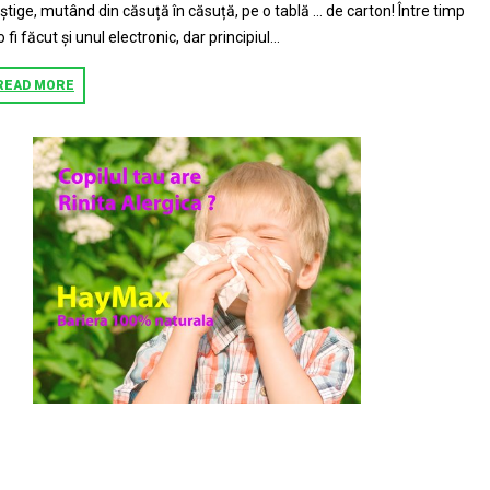
știge, mutând din căsuță în căsuță, pe o tablă … de carton! Între timp
o fi făcut și unul electronic, dar principiul...
READ MORE