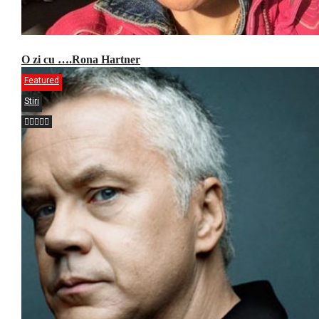
O zi cu ….Rona Hartner
Featured
Stiri