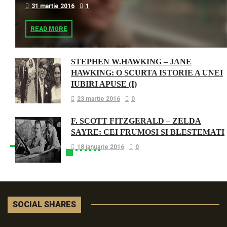
31 martie 2016
1
READ MORE
STEPHEN W.HAWKING – JANE
HAWKING: O SCURTA ISTORIE A UNEI
IUBIRI APUSE (I)
23 martie 2016
0
F. SCOTT FITZGERALD – ZELDA
SAYRE: CEI FRUMOSI SI BLESTEMATI
18 ianuarie 2016
0
SOCIAL SHARES