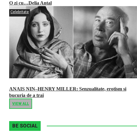
O zi cu…Delia Antal
Celebritate
ANAIS NIN–HENRY MILLER: Senzualitate, erotism si
bucuria de a trai
VIEW ALL
BE SOCIAL