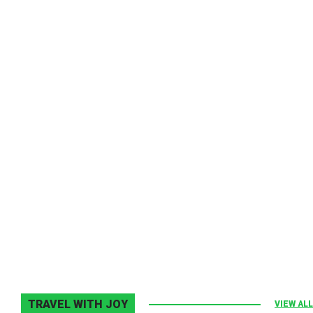
Melodia Ralix
Elton John–Home Again
2 noiembrie 2013
0
TRAVEL WITH JOY
VIEW ALL