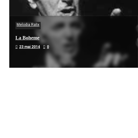
Melodia Ralix
La Boheme
23 mai 2014
0