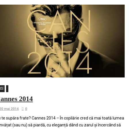
uni
annes 2014
20 mai 2014
0
 te supăra frate? Cannes 2014 – În copilărie cred că mai toată lumea
învățat (sau nu) să piardă, cu eleganță dând cu zarul și încercând să