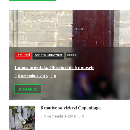
Featured
Revista Curiozitati
Lumea orientala. Obiceiuri de frumusete
5 octombrie 2016
0
READ MORE
6 motive sa vizitezi Copenhaga
1 septembrie 2016
0