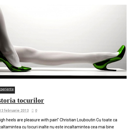
xperiente
storia tocurilor
13 februarie 2013
0
igh heels are pleasure with pain” Christian Louboutin Cu toate ca
caltamintea cu tocuri inalte nu este incaltamintea cea mai bine