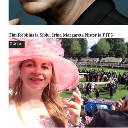
Tim Robbins la Sibiu. Irina Margareta Nistor la FITS
O zi cu...