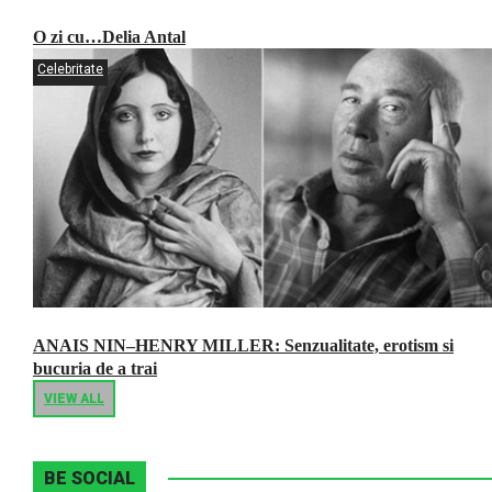
O zi cu…Delia Antal
Celebritate
ANAIS NIN–HENRY MILLER: Senzualitate, erotism si
bucuria de a trai
VIEW ALL
BE SOCIAL