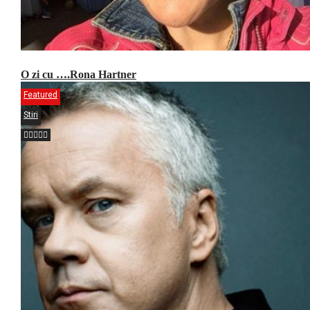
O zi cu ….Rona Hartner
Featured
Stiri