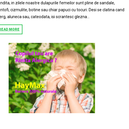
ndita, in zilele noastre dulapurile femeilor sunt pline de sandale,
ntofi, cizmulite, botine sau chiar papuci cu tocuri. Desi se clatina cand
rg, aluneca sau, cateodata, isi scrantesc glezna...
READ MORE