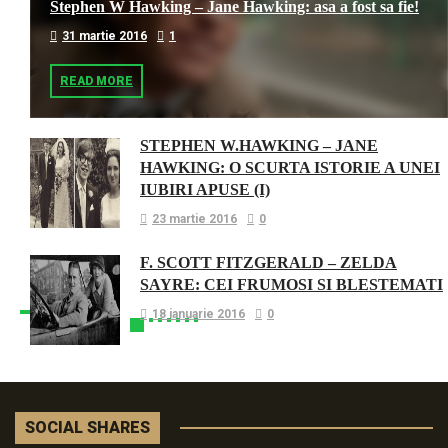
Stephen W Hawking – Jane Hawking: asa a fost sa fie!
31 martie 2016
1
READ MORE
STEPHEN W.HAWKING – JANE
HAWKING: O SCURTA ISTORIE A UNEI
IUBIRI APUSE (I)
23 martie 2016
0
F. SCOTT FITZGERALD – ZELDA
SAYRE: CEI FRUMOSI SI BLESTEMATI
18 ianuarie 2016
0
SOCIAL SHARES