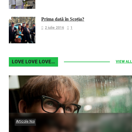
Prima dată în Scoția?
2 iulie 2016
1
LOVE LOVE LOVE…
VIEW ALL
Articole Noi