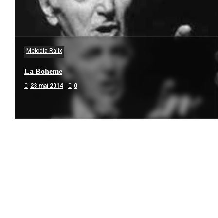
Melodia Ralix
La Boheme
23 mai 2014
0