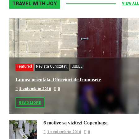
TRAVEL WITH JOY
VIEW ALL
Featured
Revista Curiozitati
Lumea orientala. Obiceiuri de frumusete
5 octombrie 2016
0
READ MORE
6 motive sa vizitezi Copenhaga
1 septembrie 2016
0