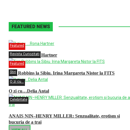
FEATURED NEWS
Featured
Revista Curiozitati
O zi cu ….Rona Hartner
Featured
Stiri
Tim Robbins la Sibiu. Irina Margareta Nistor la FITS
O zi cu...
O zi cu…Delia Antal
Celebritate
ANAIS NIN–HENRY MILLER: Senzualitate, erotism si
bucuria de a trai