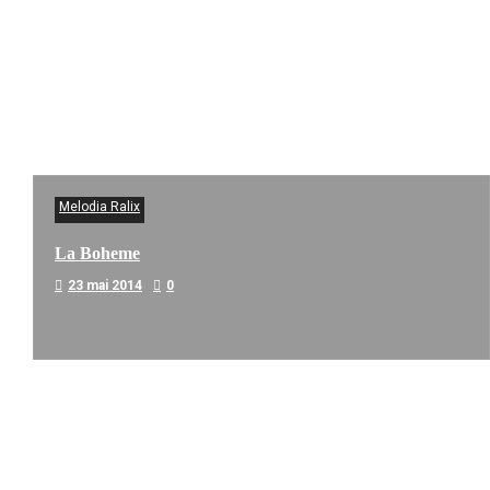
Melodia Ralix
La Boheme
23 mai 2014
0