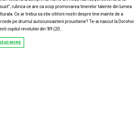
oust”, rubrica ce are ca scop promovarea tinerelor talente din lumea
lturala. Ce ar trebui sa stie cititorii nostri despre tine inainte de a
rcede pe drumul autocunoasterii proustiene? Te-ai nascut la Dorohoi
 esti copilul revolutiei din ’89 (20...
READ MORE