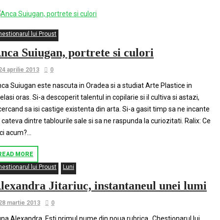
estionarul lui Proust
nca Suiugan, portrete si culori
24 aprilie 2013
0
ca Suiugan este nascuta in Oradea si a studiat Arte Plastice in
elasi oras. Si-a descoperit talentul in copilarie si il cultiva si astazi,
cercand sa isi castige existenta din arta. Si-a gasit timp sa ne incante
 cateva dintre tablourile sale si sa ne raspunda la curiozitati. Ralix: Ce
ci acum?...
READ MORE
estionarul lui Proust
Luni
lexandra Jitariuc, instantaneul unei lumi
28 martie 2013
0
na Alexandra, Esti primul nume din noua rubrica „Chestionarul lui