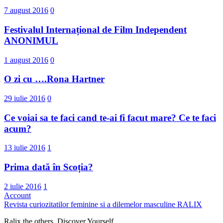
7 august 2016
0
Festivalul Internațional de Film Independent
ANONIMUL
1 august 2016
0
O zi cu ….Rona Hartner
29 iulie 2016
0
Ce voiai sa te faci cand te-ai fi facut mare? Ce te faci
acum?
13 iulie 2016
1
Prima dată în Scoția?
2 iulie 2016
1
Account
Revista curiozitatilor feminine si a dilemelor masculine
RALIX
Ralix the others. Discover Yourself