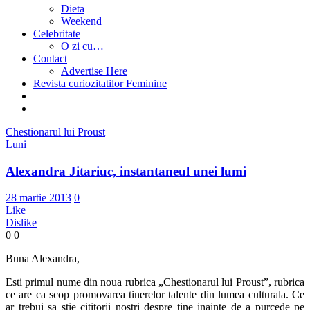
Dieta
Weekend
Celebritate
O zi cu…
Contact
Advertise Here
Revista curiozitatilor Feminine
Chestionarul lui Proust
Luni
Alexandra Jitariuc, instantaneul unei lumi
28 martie 2013
0
Like
Dislike
0
0
Buna Alexandra,
Esti primul nume din noua rubrica „Chestionarul lui Proust”, rubrica
ce are ca scop promovarea tinerelor talente din lumea culturala. Ce
ar trebui sa stie cititorii nostri despre tine inainte de a purcede pe