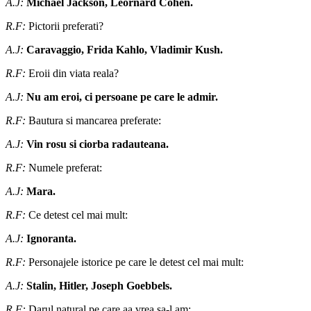
A.J:
Michael Jackson, Leornard Cohen.
R.F:
Pictorii preferati?
A.J:
Caravaggio, Frida Kahlo, Vladimir Kush.
R.F:
Eroii din viata reala?
A.J:
Nu am eroi, ci persoane pe care le admir.
R.F:
Bautura si mancarea preferate:
A.J:
Vin rosu si ciorba radauteana.
R.F:
Numele preferat:
A.J:
Mara.
R.F:
Ce detest cel mai mult:
A.J:
Ignoranta.
R.F:
Personajele istorice pe care le detest cel mai mult:
A.J:
Stalin, Hitler, Joseph Goebbels.
R.F:
Darul natural pe care aa vrea sa-l am: