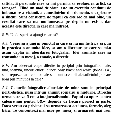
satisfactii personale care sa imi permita sa evoluez ca artist, ca
fotograf. Fiind un mod de viata, este un exercitiu continuu de
imbunatire a viziunii, a cunostintelor din domeniu, o explorare
a sinelui. Sunt constienta de faptul ca este loc de mai bine, un
rezultat care sa ma multumeasca pe deplin nu exista, dar
aceasta este directia in care ma indrept.
R.F:
Unde speri sa ajungi ca artist?
A.J:
Vreau sa ajung in punctul in care sa nu imi fie frica sa pun
in practica o anumita idee, sa am o libertate pe care sa mi-o
asum deplin in abordarea fotografiei. Idei asumate care sa
transmita un mesaj, o emotie, o directie.
R.F:
Am observat etape diferite in periplul prin fotografiilor tale,
nud, toamna, uneori culori, alteori only black and white (b&w) s.a.,
sunt reprezentari contextuale sau sunt scenarii ale sufletului pe care
le-ai pus minutios la cale?
A.J:
Genurile fotografice abordate de mine sunt in principal
portretistica, pusa intr-un anumit scenariu si nudurile. Directia
urmatoare va fi cea a fotojurnalismului. Faptul ca optez pentru
culoare sau pentru b&w depinde de fiecare proiect in parte.
Daca vreau ca privitorul sa urmareasca actiunea, formele, aleg
b&w. Te concentrezi mai usor pe mesaj si urmaresti mai usor