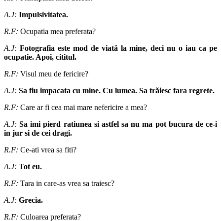
A.J:
Impulsivitatea.
R.F:
Ocupatia mea preferata?
A.J:
Fotografia este mod de viată la mine, deci nu o iau ca pe
ocupatie. Apoi, cititul.
R.F:
Visul meu de fericire?
A.J:
Sa fiu impacata cu mine. Cu lumea. Sa trăiesc fara regrete.
R.F:
Care ar fi cea mai mare nefericire a mea?
A.J:
Sa imi pierd ratiunea si astfel sa nu ma pot bucura de ce-i
in jur si de cei dragi.
R.F:
Ce-ati vrea sa fiti?
A.J:
Tot eu.
R.F:
Tara in care-as vrea sa traiesc?
A.J:
Grecia.
R.F:
Culoarea preferata?