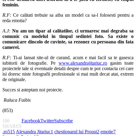
feminin.
R.F:
Ce calitati trebuie sa aiba un model ca sa-l folosesti pentru a
reda emotia?
A.J:
Nu am un tipar al calitatilor, ci urmaresc mai degraba sa
comunic cu modelul in timpul sedintei foto. Sa existe o
comunicare dincolo de cuvinte, sa rezonez cu persoana din fata
camerei.
R.F:
Ti-ai lansat site-ul de curand, acum e mai facil sa te gasesca
iubitorii de fotografie. Pe
www.alexandrajitariuc.ro
gasim toate
proiectele tale si eventuale detalii despre cum te pot contacta cei care
isi doresc niste fotografii profesionale si mai mult decat atat, extrem
de originale.
Succes si asteptam noi proiecte.
Raluca Faibis
(853)
186
Facebook
Twitter
Subscribe
SHARES
.ro
515
Alexandra Jitariuc
1
chestionarul lui Proust
2
emotie
7