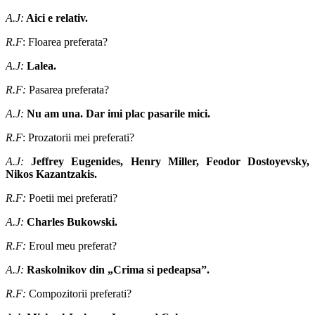
A.J:
Aici e relativ.
R.F
: Floarea preferata?
A.J:
Lalea.
R.F:
Pasarea preferata?
A.J:
Nu am una. Dar imi plac pasarile mici.
R.F
: Prozatorii mei preferati?
A.J:
Jeffrey Eugenides, Henry Miller, Feodor Dostoyevsky
,
Nikos Kazantzakis.
R.F:
Poetii mei preferati?
A.J:
Charles Bukowski.
R.F:
Eroul meu preferat?
A.J:
Raskolnikov
din „Crima si pedeapsa”.
R.F:
Compozitorii preferati?