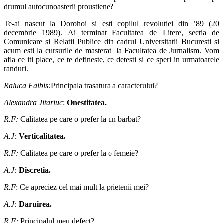
drumul autocunoasterii proustiene?
Te-ai nascut la Dorohoi si esti copilul revolutiei din ’89 (20
decembrie 1989). Ai terminat Facultatea de Litere, sectia de
Comunicare si Relatii Publice din cadrul Universitatii Bucuresti si
acum esti la cursurile de masterat la Facultatea de Jurnalism. Vom
afla ce iti place, ce te defineste, ce detesti si ce speri in urmatoarele
randuri.
Raluca Faibis:
Principala trasatura a caracterului?
Alexandra Jitariuc
:
Onestitatea.
R.F:
Calitatea pe care o prefer la un barbat?
A.J:
Verticalitatea.
R.F:
Calitatea pe care o prefer la o femeie?
A.J:
Discretia.
R.F
: Ce apreciez cel mai mult la prietenii mei?
A.J:
Daruirea.
R.F:
Principalul meu defect?