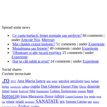
Spread some news
Ce cauta burlacii: femei normale sau perfecte?
84 comments
|
under
Articole Noi
,
Miercuri
Mai căutăm ceasul biologic?
51 comments
|
under
Experiente
Musulmana sau femeie?
49 comments
|
under
Experiente
Vibratoare si alte jucarii ero(t)ice
25 comments
|
under
Experiente
Dar tu câti iubiti ai avut?
24 comments
|
under
Experiente
Social shares
Cuvinte incrucisate
.ro
Ana Maria Iancu
astrolog
astrologie
astre
bani
barbati
arta
2015
cuplu
Dan Ghenea
dragoste
Daniel Filip
berbec
cultura
Dieta
capricorn
film
hapi
femei
Galina Turtureanu
frumusete
femeie
festival
gemeni
horoscop
iubire
Irina Margareta Nistor
leu
Laura Gutanu
moda
pesti
SANATATE
sex
relatie
relatii
Simona Catrina
rac
taur
sagetator
teatru
Zodiac
zodie
varsator
viata