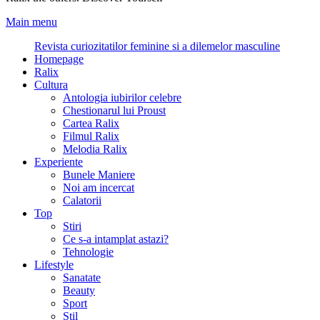
Main menu
Revista curiozitatilor feminine si a dilemelor masculine
Homepage
Ralix
Cultura
Antologia iubirilor celebre
Chestionarul lui Proust
Cartea Ralix
Filmul Ralix
Melodia Ralix
Experiente
Bunele Maniere
Noi am incercat
Calatorii
Top
Stiri
Ce s-a intamplat astazi?
Tehnologie
Lifestyle
Sanatate
Beauty
Sport
Stil