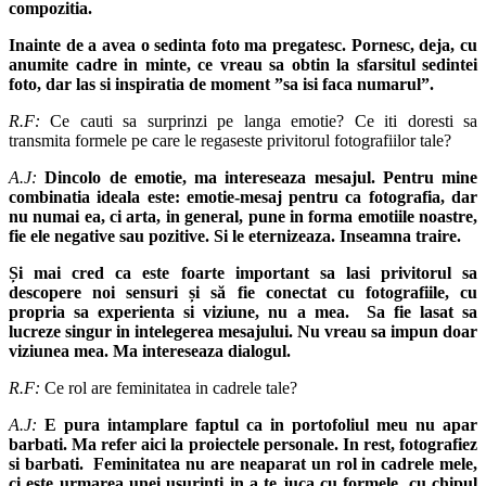
compozitia.
Inainte de a avea o sedinta foto ma pregatesc. Pornesc, deja, cu
anumite cadre in minte, ce vreau sa obtin la sfarsitul sedintei
foto, dar las si inspiratia de moment ”sa isi faca numarul”.
R.F:
Ce cauti sa surprinzi pe langa emotie? Ce iti doresti sa
transmita formele pe care le regaseste privitorul fotografiilor tale?
A.J:
Dincolo de emotie, ma intereseaza mesajul. Pentru mine
combinatia ideala este: emotie-mesaj pentru ca fotografia, dar
nu numai ea, ci arta, in general, pune in forma emotiile noastre,
fie ele negative sau pozitive. Si le eternizeaza. Inseamna traire.
Și mai cred ca este foarte important sa lasi privitorul sa
descopere noi sensuri și să fie conectat cu fotografiile, cu
propria sa experienta si viziune, nu a mea. Sa fie lasat sa
lucreze singur in intelegerea mesajului. Nu vreau sa impun doar
viziunea mea. Ma intereseaza dialogul.
R.F:
Ce rol are feminitatea in cadrele tale?
A.J:
E pura intamplare faptul ca in portofoliul meu nu apar
barbati. Ma refer aici la proiectele personale. In rest, fotografiez
si barbati. Feminitatea nu are neaparat un rol in cadrele mele,
ci este urmarea unei usurinti in a te juca cu formele, cu chipul