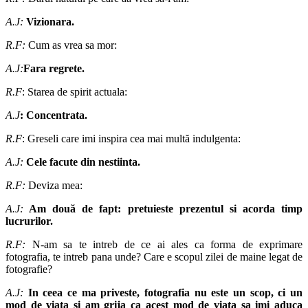
A.J:
Vizionara.
R.F:
Cum as vrea sa mor:
A.J:
Fara regrete.
R.F
: Starea de spirit actuala:
A.J
: Concentrata.
R.F
: Greseli care imi inspira cea mai multă indulgenta:
A.J:
Cele facute din nestiinta.
R.F:
Deviza mea:
A.J:
Am dou
ă
de fapt: pretuieste prezentul si acorda timp
lucrurilor.
R.F:
N-am sa te intreb de ce ai ales ca forma de exprimare
fotografia, te intreb pana unde? Care e scopul zilei de maine legat de
fotografie?
A.J:
In ceea ce ma priveste, fotografia nu este un scop, ci un
mod de viata si am grija ca acest mod de viata sa imi aduca