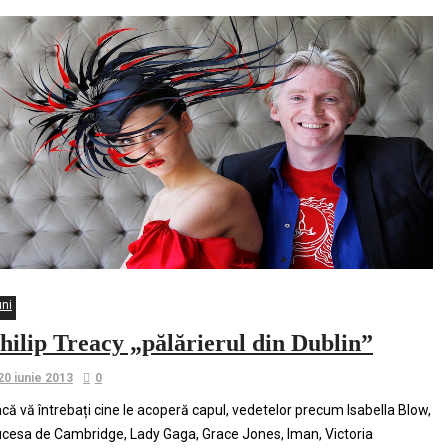
uni
hilip Treacy „pălărierul din Dublin”
20 iunie 2013
0
că vă întrebați cine le acoperă capul, vedetelor precum Isabella Blow,
cesa de Cambridge, Lady Gaga, Grace Jones, Iman, Victoria