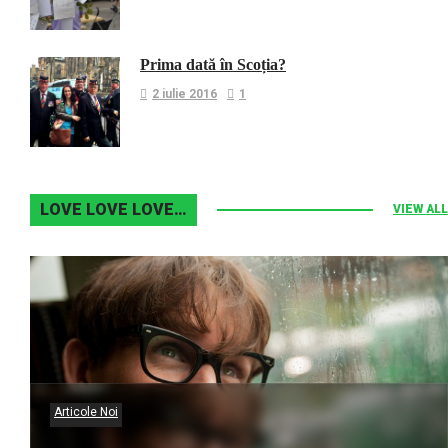
Prima dată în Scoția?
2 iulie 2016
1
LOVE LOVE LOVE…
VIEW ALL
Articole Noi