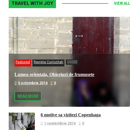
TRAVEL WITH JOY
VIEW ALL
Featured
Revista Curiozitati
Lumea orientala. Obiceiuri de frumusete
5 octombrie 2016
0
READ MORE
6 motive sa vizitezi Copenhaga
1 septembrie 2016
0