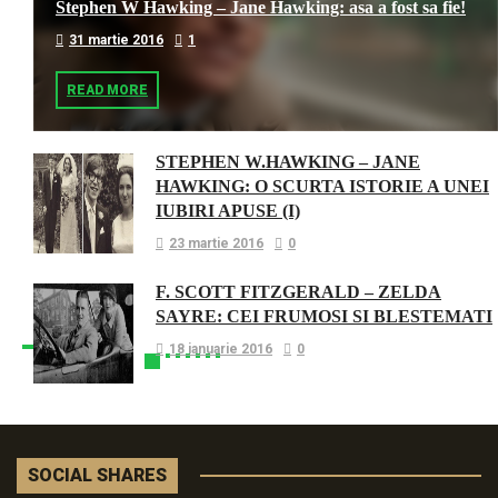
Stephen W Hawking – Jane Hawking: asa a fost sa fie!
31 martie 2016
1
READ MORE
STEPHEN W.HAWKING – JANE
HAWKING: O SCURTA ISTORIE A UNEI
IUBIRI APUSE (I)
23 martie 2016
0
F. SCOTT FITZGERALD – ZELDA
SAYRE: CEI FRUMOSI SI BLESTEMATI
18 ianuarie 2016
0
SOCIAL SHARES