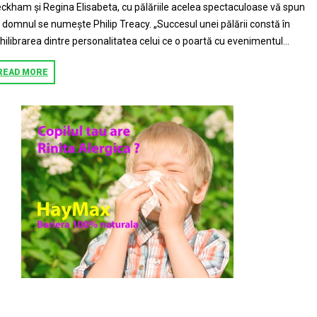
ckham și Regina Elisabeta, cu pălăriile acelea spectaculoase vă spun
 domnul se numește Philip Treacy. „Succesul unei pălării constă în
hilibrarea dintre personalitatea celui ce o poartă cu evenimentul...
READ MORE