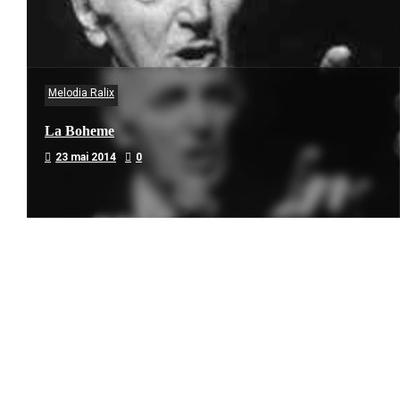
Melodia Ralix
La Boheme
23 mai 2014
0