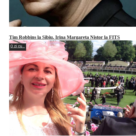
Tim Robbins la Sibiu. Irina Margareta Nistor la FITS
O zi cu...