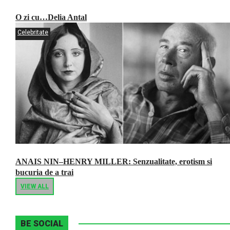
O zi cu…Delia Antal
Celebritate
ANAIS NIN–HENRY MILLER: Senzualitate, erotism si
bucuria de a trai
VIEW ALL
BE SOCIAL