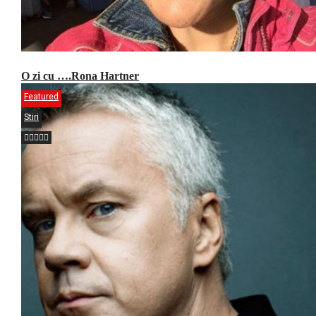
O zi cu ….Rona Hartner
Featured
Stiri