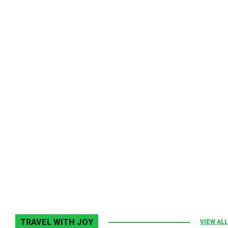
Melodia Ralix
Elton John–Home Again
2 noiembrie 2013
0
TRAVEL WITH JOY
VIEW ALL