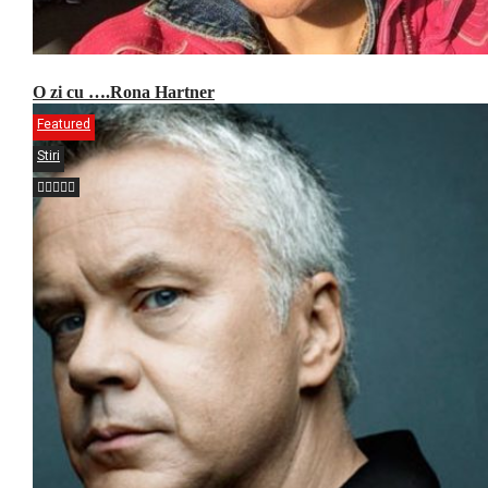
O zi cu ….Rona Hartner
Featured
Stiri