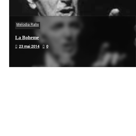
Melodia Ralix
La Boheme
23 mai 2014
0