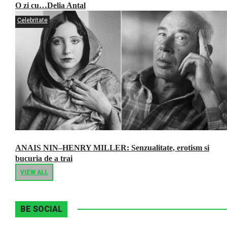
O zi cu…Delia Antal
Celebritate
ANAIS NIN–HENRY MILLER: Senzualitate, erotism si
bucuria de a trai
VIEW ALL
BE SOCIAL