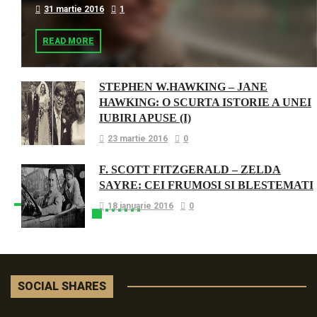
31 martie 2016
1
READ MORE
STEPHEN W.HAWKING – JANE
HAWKING: O SCURTA ISTORIE A UNEI
IUBIRI APUSE (I)
23 martie 2016
0
F. SCOTT FITZGERALD – ZELDA
SAYRE: CEI FRUMOSI SI BLESTEMATI
18 ianuarie 2016
0
SOCIAL SHARES