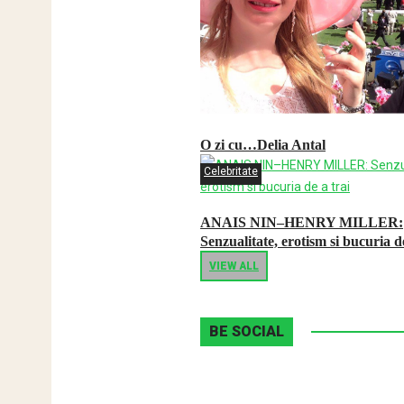
O zi cu…Delia Antal
Celebritate
ANAIS NIN–HENRY MILLER:
Senzualitate, erotism si bucuria de
VIEW ALL
BE SOCIAL