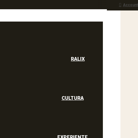
Account
RALIX
culine
RALIX
CULTURA
EXPERIENTE