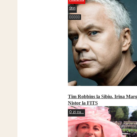
Stiri
Tim Robbins la Sibiu. Irina Mar
Nistor la FITS
O zi cu...