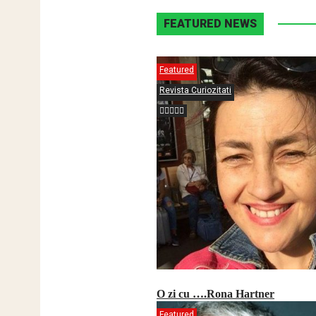
FEATURED NEWS
Featured
Revista Curiozitati
O zi cu ….Rona Hartner
Featured