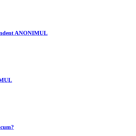
ndependent ANONIMUL
NIMUL
 acum?