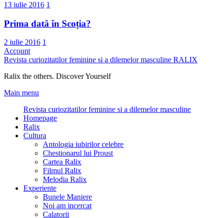
13 iulie 2016
1
Prima dată în Scoția?
2 iulie 2016
1
Account
Revista curiozitatilor feminine si a dilemelor masculine
RALIX
Ralix the others. Discover Yourself
Main menu
Revista curiozitatilor feminine si a dilemelor masculine
Homepage
Ralix
Cultura
Antologia iubirilor celebre
Chestionarul lui Proust
Cartea Ralix
Filmul Ralix
Melodia Ralix
Experiente
Bunele Maniere
Noi am incercat
Calatorii