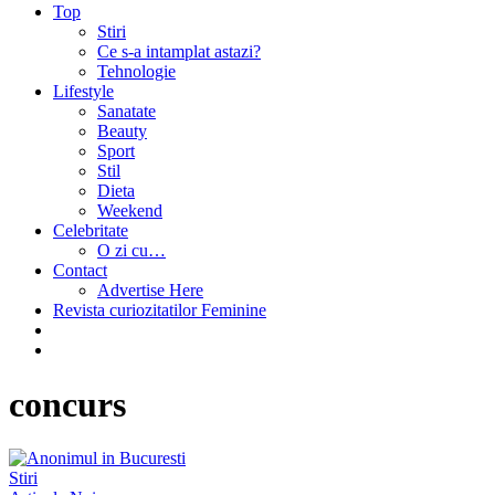
Top
Stiri
Ce s-a intamplat astazi?
Tehnologie
Lifestyle
Sanatate
Beauty
Sport
Stil
Dieta
Weekend
Celebritate
O zi cu…
Contact
Advertise Here
Revista curiozitatilor Feminine
concurs
Stiri