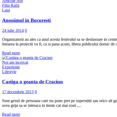
Articole Noi
Film Ralix
Luni
Anonimul in Bucuresti
24 iulie 2014
0
Organizatorii au ales ca anul acesta festivalul sa se desfasoare in cent
Intrarea la proiectii va fi, ca si pana acum, libera publicului dornic de 
Read more
Noi am incercat
Experiente
Lifestyle
Castiga o geanta de Craciun
17 decembrie 2013
0
Sunt genul de persoana care nu pune pret pe superstitii sau orice alt 
avea grija sa se intreaca in tinute cat mai rosii ,...
Read more