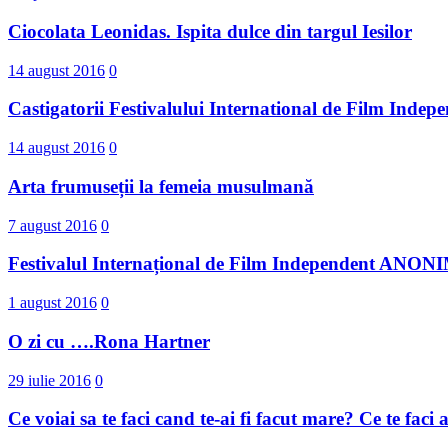
Ciocolata Leonidas. Ispita dulce din targul Iesilor
14 august 2016
0
Castigatorii Festivalului International d​e Film I
14 august 2016
0
Arta frumuseții la femeia musulmană
7 august 2016
0
Festivalul Internațional de Film Independent ANO
1 august 2016
0
O zi cu ….Rona Hartner
29 iulie 2016
0
Ce voiai sa te faci cand te-ai fi facut mare? Ce te faci