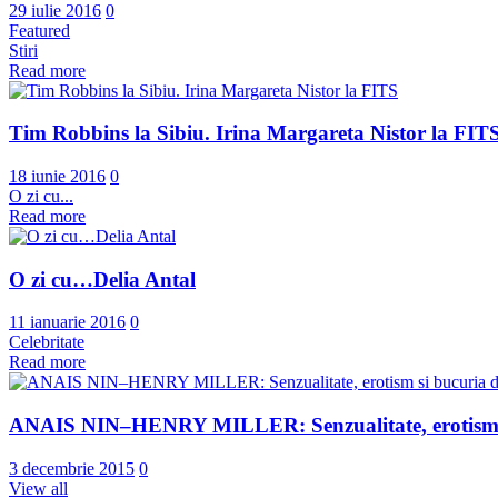
29 iulie 2016
0
Featured
Stiri
Read more
Tim Robbins la Sibiu. Irina Margareta Nistor la FIT
18 iunie 2016
0
O zi cu...
Read more
O zi cu…Delia Antal
11 ianuarie 2016
0
Celebritate
Read more
ANAIS NIN–HENRY MILLER: Senzualitate, erotism si
3 decembrie 2015
0
View all