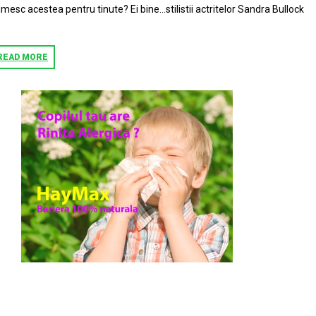
imesc acestea pentru tinute? Ei bine…stilistii actritelor Sandra Bullock
READ MORE