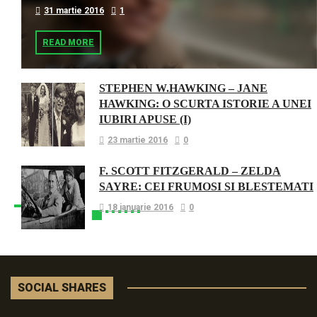
31 martie 2016
1
READ MORE
STEPHEN W.HAWKING – JANE
HAWKING: O SCURTA ISTORIE A UNEI
IUBIRI APUSE (I)
23 martie 2016
0
F. SCOTT FITZGERALD – ZELDA
SAYRE: CEI FRUMOSI SI BLESTEMATI
18 ianuarie 2016
0
SOCIAL SHARES