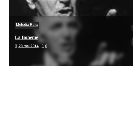
Melodia Ralix
La Boheme
23 mai 2014
0