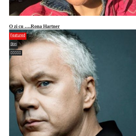
O zi cu ….Rona Hartner
Featured
Stiri