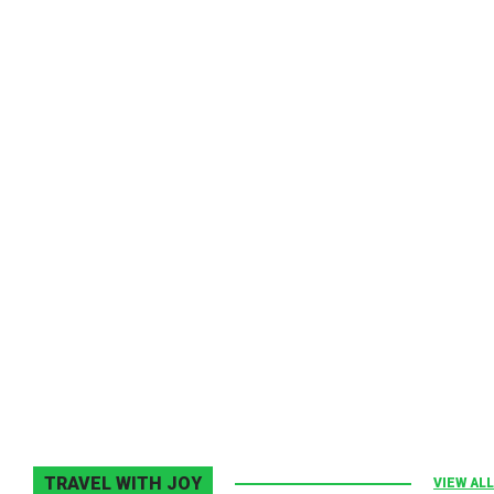
Melodia Ralix
Elton John–Home Again
2 noiembrie 2013
0
TRAVEL WITH JOY
VIEW ALL