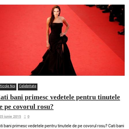
ticole Noi
Celebritate
ati bani primesc vedetele pentru tinutele
e pe covorul rosu?
25 iunie 2015
0
ti bani primesc vedetele pentru tinutele de pe covorul rosu? Cati bani