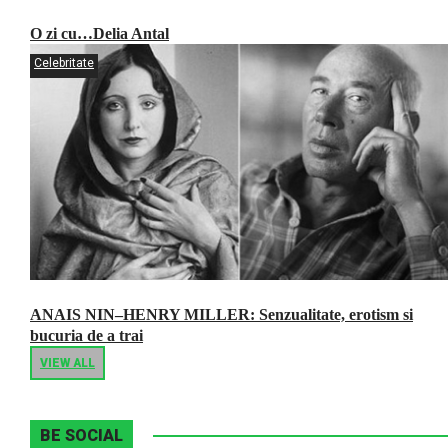
O zi cu…Delia Antal
Celebritate
ANAIS NIN–HENRY MILLER: Senzualitate, erotism si
bucuria de a trai
VIEW ALL
BE SOCIAL