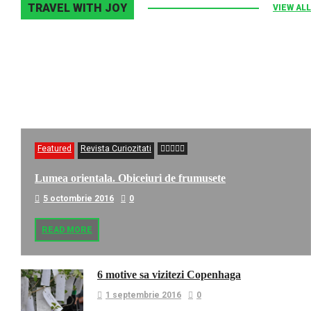
TRAVEL WITH JOY
VIEW ALL
Featured
Revista Curiozitati
Lumea orientala. Obiceiuri de frumusete
5 octombrie 2016
0
READ MORE
6 motive sa vizitezi Copenhaga
1 septembrie 2016
0