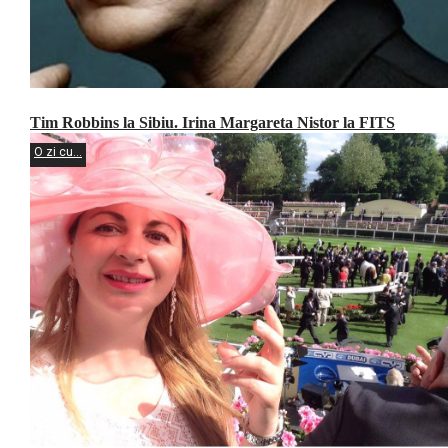
Tim Robbins la Sibiu. Irina Margareta Nistor la FITS
O zi cu...