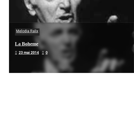
Melodia Ralix
La Boheme
23 mai 2014
0