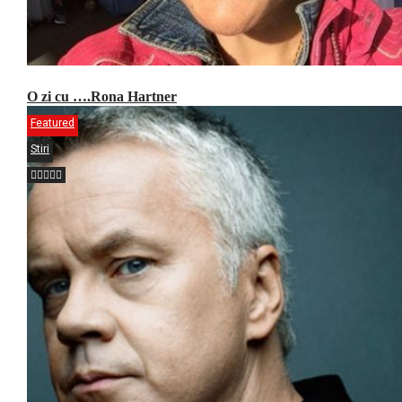
O zi cu ….Rona Hartner
Featured
Stiri