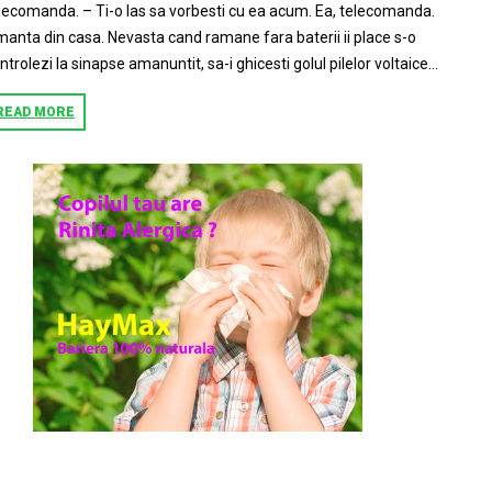
lecomanda. – Ti-o las sa vorbesti cu ea acum. Ea, telecomanda.
anta din casa. Nevasta cand ramane fara baterii ii place s-o
ntrolezi la sinapse amanuntit, sa-i ghicesti golul pilelor voltaice...
READ MORE