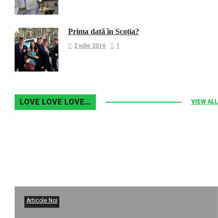
Prima dată în Scoția?
2 iulie 2016
1
LOVE LOVE LOVE…
VIEW ALL
Articole Noi