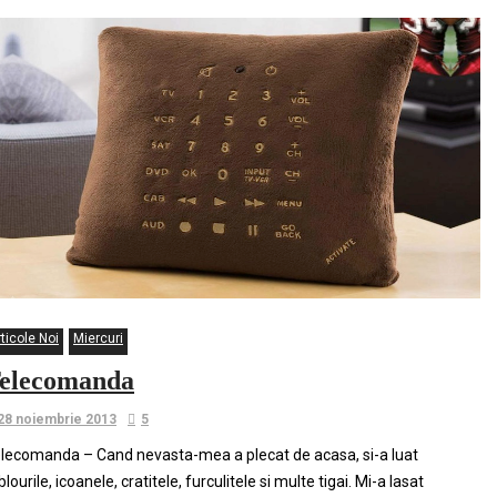
ticole Noi
Miercuri
elecomanda
28 noiembrie 2013
5
lecomanda – Cand nevasta-mea a plecat de acasa, si-a luat
blourile, icoanele, cratitele, furculitele si multe tigai. Mi-a lasat