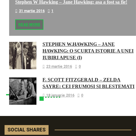
Stephen W Hawking – Jane Hawking: asa a fost sa fie!
31 martie 2016
1
READ MORE
STEPHEN W.HAWKING – JANE
HAWKING: O SCURTA ISTORIE A UNEI
IUBIRI APUSE (I)
23 martie 2016
0
F. SCOTT FITZGERALD – ZELDA
SAYRE: CEI FRUMOSI SI BLESTEMATI
18 ianuarie 2016
0
SOCIAL SHARES