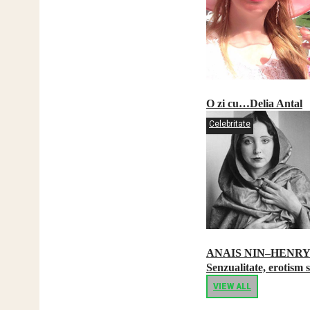
O zi cu…Delia Antal
Celebritate
ANAIS NIN–HENRY
Senzualitate, erotism s
VIEW ALL