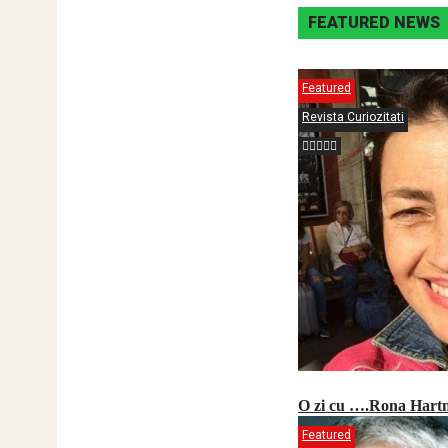
FEATURED NEWS
Featured
Revista Curiozitati
O zi cu ….Rona Hart
Featured