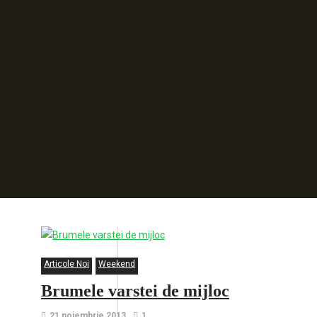
Articole Noi
Weekend
Brumele varstei de mijloc
21 noiembrie 2013
1