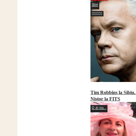
Stiri
Tim Robbins la Sibiu.
Nistor la FITS
O zi cu...