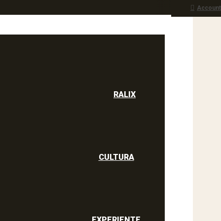
Account
RALIX
culine
RALIX
CULTURA
EXPERIENTE