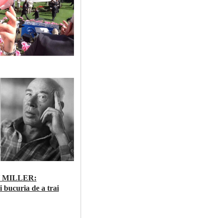
 MILLER:
i bucuria de a trai