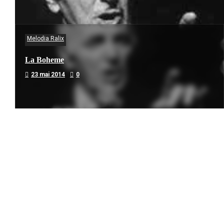
Melodia Ralix
La Boheme
23 mai 2014
0