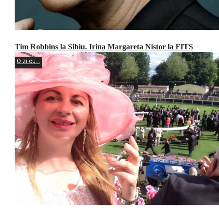
Tim Robbins la Sibiu. Irina Margareta Nistor la FITS
O zi cu...