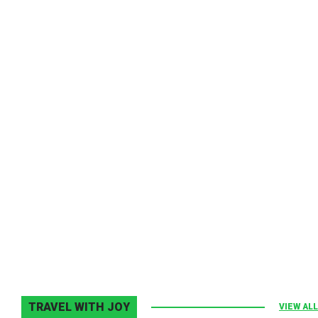
Melodia Ralix
Elton John–Home Again
2 noiembrie 2013
0
TRAVEL WITH JOY
VIEW ALL