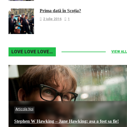
Prima dată în Scoția?
2 iulie 2016
1
LOVE LOVE LOVE…
VIEW ALL
Articole Noi
Stephen W Hawking – Jane Hawking: asa a fost sa fie!