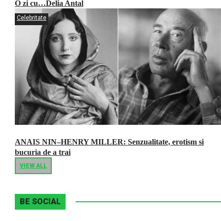
O zi cu…Delia Antal
Celebritate
ANAIS NIN–HENRY MILLER: Senzualitate, erotism si
bucuria de a trai
VIEW ALL
BE SOCIAL