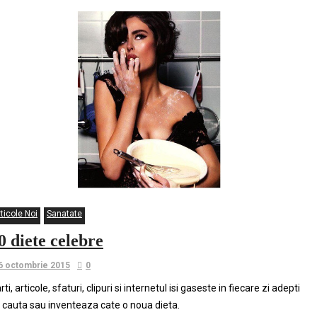
ticole Noi
Sanatate
0 diete celebre
6 octombrie 2015
0
rti, articole, sfaturi, clipuri si internetul isi gaseste in fiecare zi adepti
 cauta sau inventeaza cate o noua dieta.