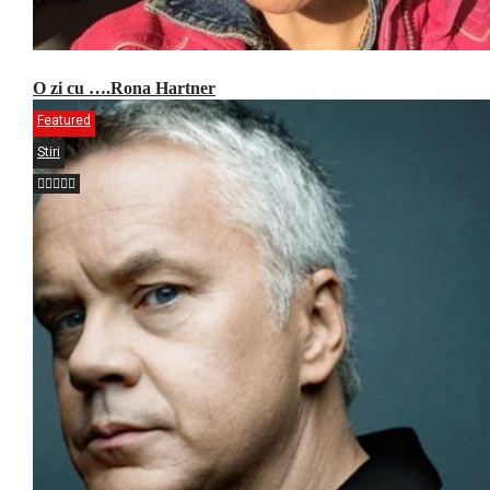
O zi cu ….Rona Hartner
Featured
Stiri