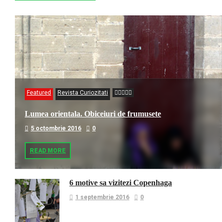
Featured
Revista Curiozitati
Lumea orientala. Obiceiuri de frumusete
5 octombrie 2016
0
READ MORE
6 motive sa vizitezi Copenhaga
1 septembrie 2016
0