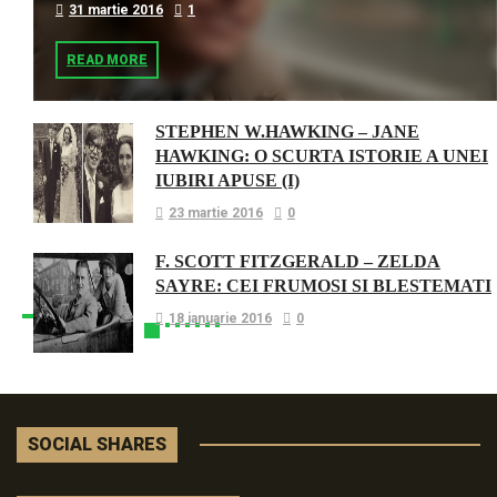
31 martie 2016
1
READ MORE
STEPHEN W.HAWKING – JANE
HAWKING: O SCURTA ISTORIE A UNEI
IUBIRI APUSE (I)
23 martie 2016
0
F. SCOTT FITZGERALD – ZELDA
SAYRE: CEI FRUMOSI SI BLESTEMATI
18 ianuarie 2016
0
SOCIAL SHARES