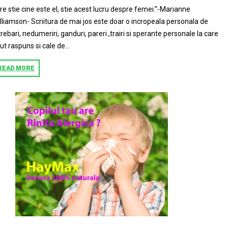
re stie cine este el, stie acest lucru despre femei.”-Marianne
lliamson- Scriitura de mai jos este doar o incropeala personala de
trebari, nedumeriri, ganduri, pareri ,trairi si sperante personale la care
ut raspuns si cale de...
READ MORE