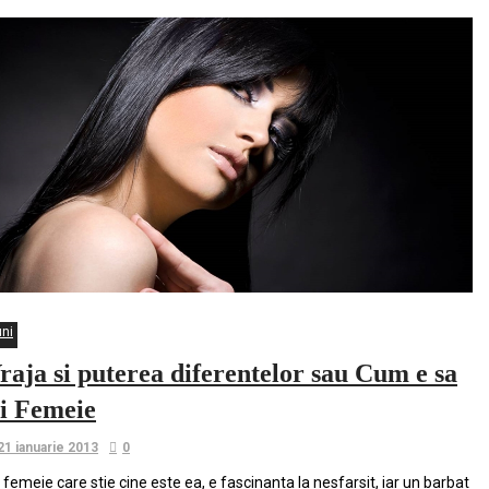
uni
raja si puterea diferentelor sau Cum e sa
ii Femeie
21 ianuarie 2013
0
 femeie care stie cine este ea, e fascinanta la nesfarsit, iar un barbat