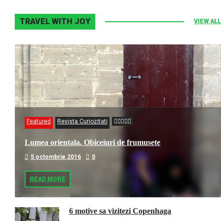
TRAVEL WITH JOY
VIEW ALL
Featured
Revista Curiozitati
Lumea orientala. Obiceiuri de frumusete
5 octombrie 2016
0
READ MORE
6 motive sa vizitezi Copenhaga