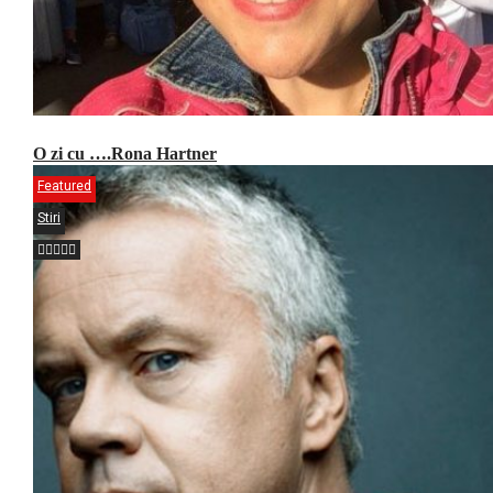
O zi cu ….Rona Hartner
Featured
Stiri