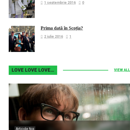
1 septembrie 2016
0
Prima dată în Scoția?
2 iulie 2016
1
LOVE LOVE LOVE…
VIEW ALL
Articole Noi