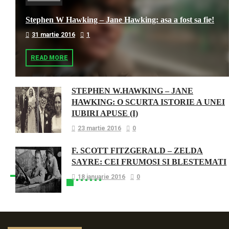
Stephen W Hawking – Jane Hawking: asa a fost sa fie!
31 martie 2016
1
READ MORE
STEPHEN W.HAWKING – JANE
HAWKING: O SCURTA ISTORIE A UNEI
IUBIRI APUSE (I)
23 martie 2016
0
F. SCOTT FITZGERALD – ZELDA
SAYRE: CEI FRUMOSI SI BLESTEMATI
18 ianuarie 2016
0