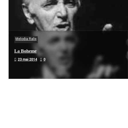
Melodia Ralix
La Boheme
23 mai 2014
0