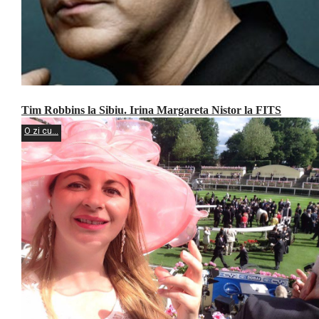
Tim Robbins la Sibiu. Irina Margareta Nistor la FITS
O zi cu...