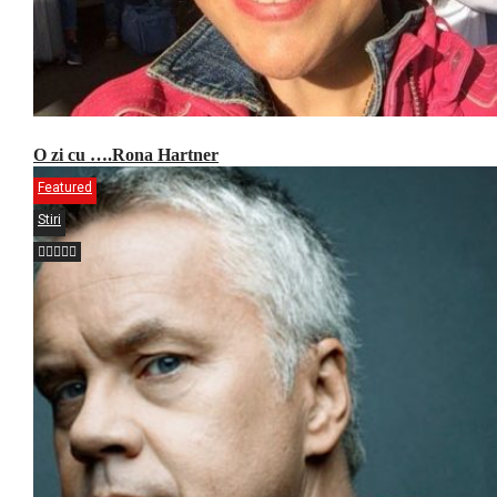
O zi cu ….Rona Hartner
Featured
Stiri