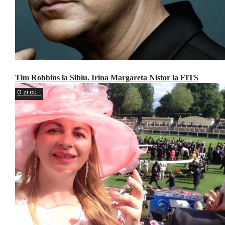
Tim Robbins la Sibiu. Irina Margareta Nistor la FITS
O zi cu...