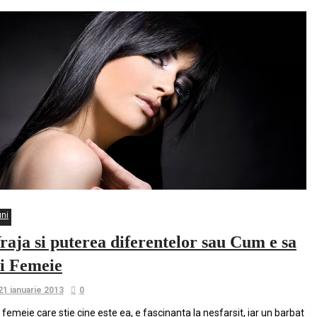
uni
raja si puterea diferentelor sau Cum e sa
ii Femeie
21 ianuarie 2013
0
 femeie care stie cine este ea, e fascinanta la nesfarsit, iar un barbat