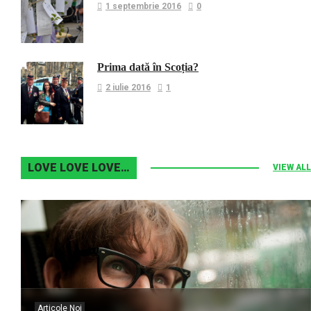
1 septembrie 2016
0
Prima dată în Scoția?
2 iulie 2016
1
LOVE LOVE LOVE…
VIEW ALL
Articole Noi