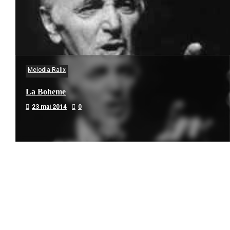
Melodia Ralix
La Boheme
23 mai 2014
0