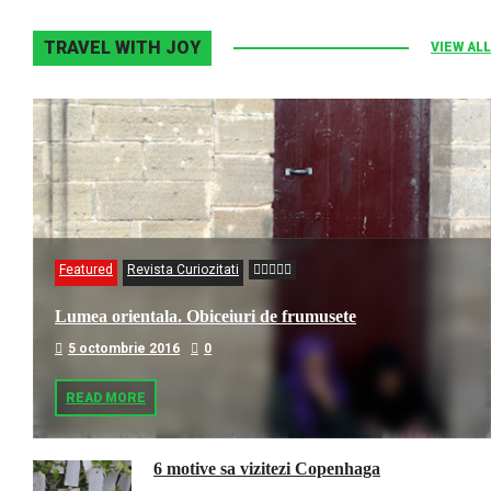
TRAVEL WITH JOY
VIEW ALL
Featured
Revista Curiozitati
Lumea orientala. Obiceiuri de frumusete
5 octombrie 2016
0
READ MORE
6 motive sa vizitezi Copenhaga