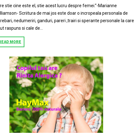
re stie cine este el, stie acest lucru despre femei.”-Marianne
lliamson- Scriitura de mai jos este doar o incropeala personala de
trebari, nedumeriri, ganduri, pareri ,trairi si sperante personale la care
ut raspuns si cale de...
READ MORE