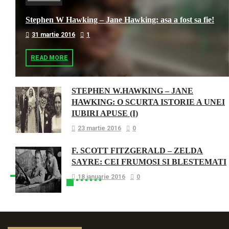
Stephen W Hawking – Jane Hawking: asa a fost sa fie!
31 martie 2016
1
READ MORE
STEPHEN W.HAWKING – JANE
HAWKING: O SCURTA ISTORIE A UNEI
IUBIRI APUSE (I)
23 martie 2016
0
F. SCOTT FITZGERALD – ZELDA
SAYRE: CEI FRUMOSI SI BLESTEMATI
18 ianuarie 2016
0