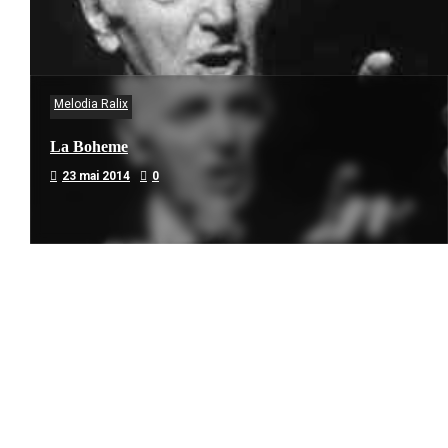
Melodia Ralix
La Boheme
23 mai 2014
0