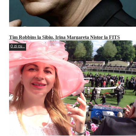
Tim Robbins la Sibiu. Irina Margareta Nistor la FITS
O zi cu...