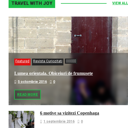
TRAVEL WITH JOY
VIEW ALL
Featured
Revista Curiozitati
Lumea orientala. Obiceiuri de frumusete
5 octombrie 2016
0
READ MORE
6 motive sa vizitezi Copenhaga
1 septembrie 2016
0