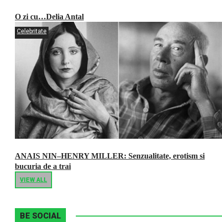
O zi cu…Delia Antal
Celebritate
ANAIS NIN–HENRY MILLER: Senzualitate, erotism si
bucuria de a trai
VIEW ALL
BE SOCIAL