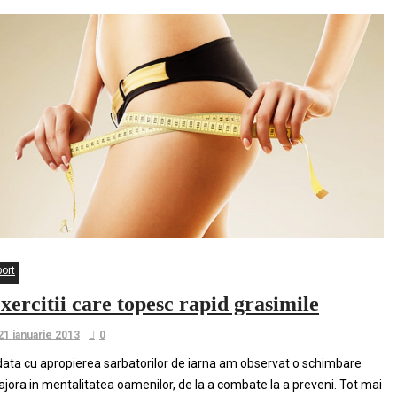
port
xercitii care topesc rapid grasimile
21 ianuarie 2013
0
ata cu apropierea sarbatorilor de iarna am observat o schimbare
jora in mentalitatea oamenilor, de la a combate la a preveni. Tot mai