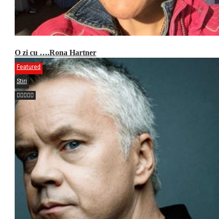
O zi cu ….Rona Hartner
Featured
Stiri