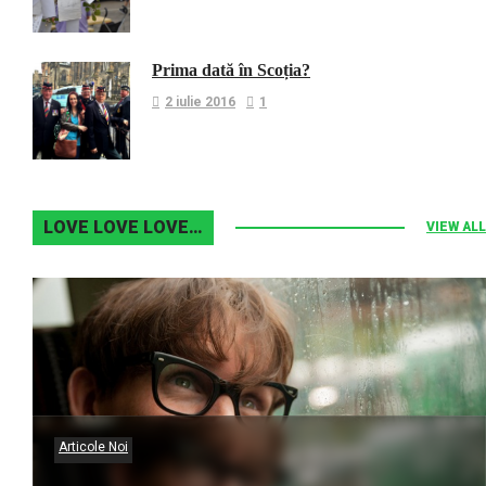
Prima dată în Scoția?
2 iulie 2016
1
LOVE LOVE LOVE…
VIEW ALL
Articole Noi