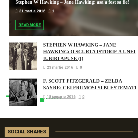
Stephen W Hawking – Jane Hawking: asa a fost sa fie!
31 martie 2016
1
READ MORE
STEPHEN W.HAWKING – JANE
HAWKING: O SCURTA ISTORIE A UNEI
IUBIRI APUSE (I)
23 martie 2016
0
F. SCOTT FITZGERALD – ZELDA
SAYRE: CEI FRUMOSI SI BLESTEMATI
18 ianuarie 2016
0
SOCIAL SHARES