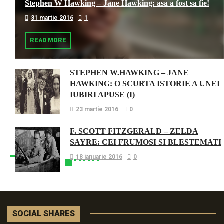
Stephen W Hawking – Jane Hawking: asa a fost sa fie!
31 martie 2016
1
READ MORE
STEPHEN W.HAWKING – JANE
HAWKING: O SCURTA ISTORIE A UNEI
IUBIRI APUSE (I)
23 martie 2016
0
F. SCOTT FITZGERALD – ZELDA
SAYRE: CEI FRUMOSI SI BLESTEMATI
18 ianuarie 2016
0
SOCIAL SHARES