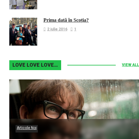
Prima dată în Scoția?
2 iulie 2016
1
LOVE LOVE LOVE…
VIEW ALL
Articole Noi