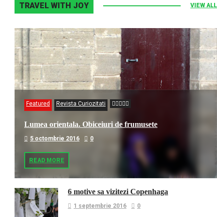
TRAVEL WITH JOY
VIEW ALL
Featured
Revista Curiozitati
Lumea orientala. Obiceiuri de frumusete
5 octombrie 2016
0
READ MORE
6 motive sa vizitezi Copenhaga
1 septembrie 2016
0