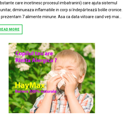
bstante care incetinesc procesul imbatranirii) care ajuta sistemul
unitar, diminueaza inflamatiile in corp si îndepărtează bolile cronice.
 prezentam 7 alimente minune. Asa ca data viitoare cand veți mai...
READ MORE