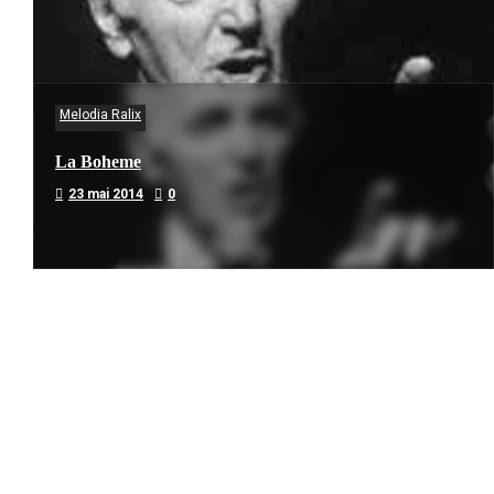
Melodia Ralix
La Boheme
23 mai 2014
0