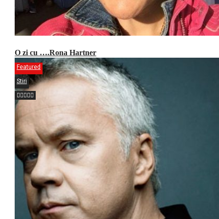
O zi cu ….Rona Hartner
Featured
Stiri