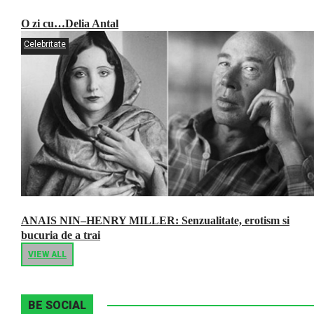
O zi cu…Delia Antal
Celebritate
ANAIS NIN–HENRY MILLER: Senzualitate, erotism si
bucuria de a trai
VIEW ALL
BE SOCIAL