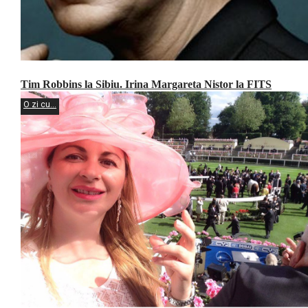
Tim Robbins la Sibiu. Irina Margareta Nistor la FITS
O zi cu...