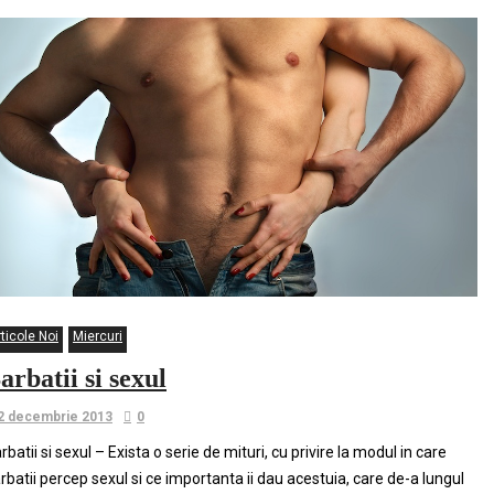
ticole Noi
Miercuri
arbatii si sexul
2 decembrie 2013
0
rbatii si sexul – Exista o serie de mituri, cu privire la modul in care
rbatii percep sexul si ce importanta ii dau acestuia, care de-a lungul