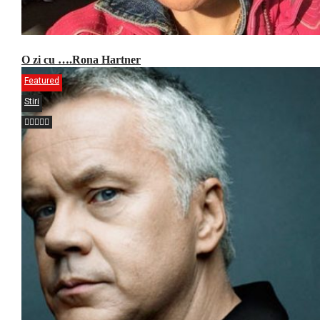
O zi cu ….Rona Hartner
Featured
Stiri