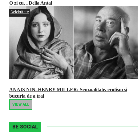
O zi cu…Delia Antal
Celebritate
ANAIS NIN–HENRY MILLER: Senzualitate, erotism si
bucuria de a trai
VIEW ALL
BE SOCIAL