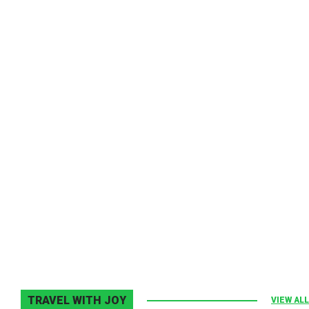
Melodia Ralix
Elton John–Home Again
2 noiembrie 2013
0
TRAVEL WITH JOY
VIEW ALL