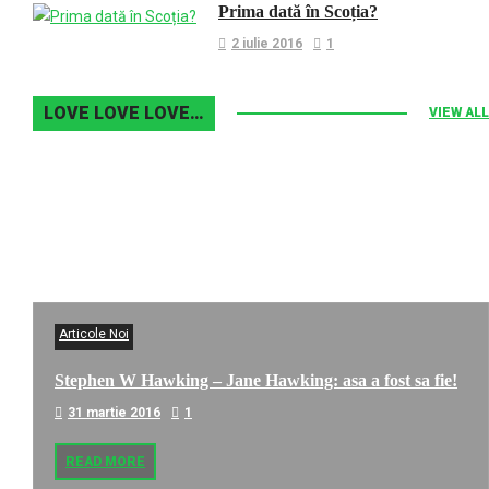
Prima dată în Scoția?
2 iulie 2016
1
LOVE LOVE LOVE…
VIEW ALL
Articole Noi
Stephen W Hawking – Jane Hawking: asa a fost sa fie!
31 martie 2016
1
READ MORE