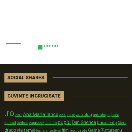
SOCIAL SHARES
CUVINTE INCRUCISATE
.ro
Ana Maria Iancu
astrolog
astrologie
astre
bani
arta
2015
cuplu
Dan Ghenea
Daniel Filip
Dieta
barbati
berbec
cultura
capricorn
dragoste
film
Galina Turtureanu
femei
festival
frumusete
femeie