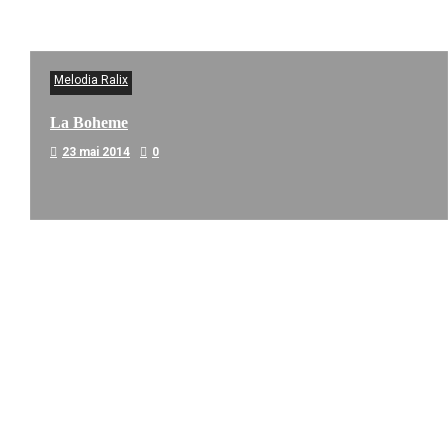
Melodia Ralix
La Boheme
23 mai 2014
0