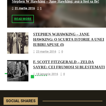
Stephen W Hawking – Jane Hawking: asa a fost sa fie!
31 martie 2016
1
READ MORE
STEPHEN W.HAWKING – JANE
HAWKING: O SCURTA ISTORIE A UNEI
IUBIRI APUSE (I)
23 martie 2016
0
F. SCOTT FITZGERALD – ZELDA
SAYRE: CEI FRUMOSI SI BLESTEMATI
18 ianuarie 2016
0
SOCIAL SHARES