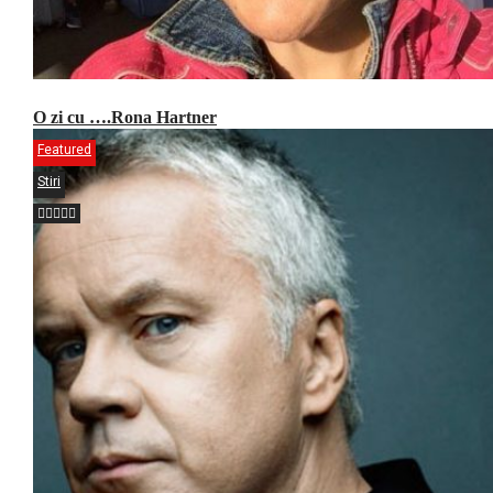
O zi cu ….Rona Hartner
Featured
Stiri