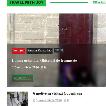
TRAVEL WITH JOY
VIEW ALL
Featured
Revista Curiozitati
Lumea orientala. Obiceiuri de frumusete
5 octombrie 2016
0
READ MORE
6 motive sa vizitezi Copenhaga
1 septembrie 2016
0