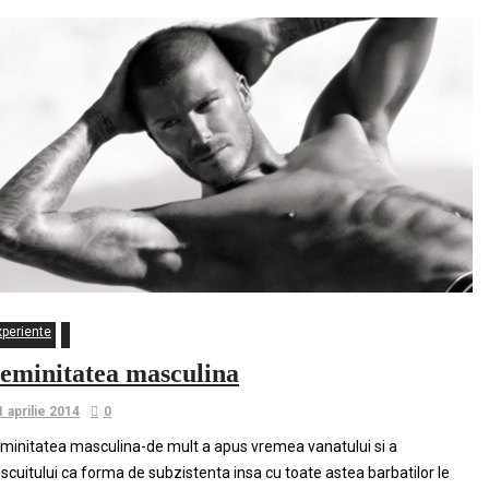
xperiente
eminitatea masculina
1 aprilie 2014
0
minitatea masculina-de mult a apus vremea vanatului si a
scuitului ca forma de subzistenta insa cu toate astea barbatilor le