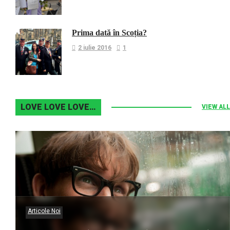
Prima dată în Scoția?
2 iulie 2016
1
LOVE LOVE LOVE…
VIEW ALL
Articole Noi