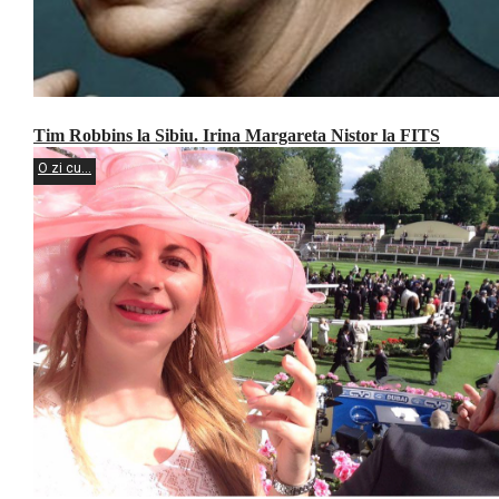
Tim Robbins la Sibiu. Irina Margareta Nistor la FITS
O zi cu...