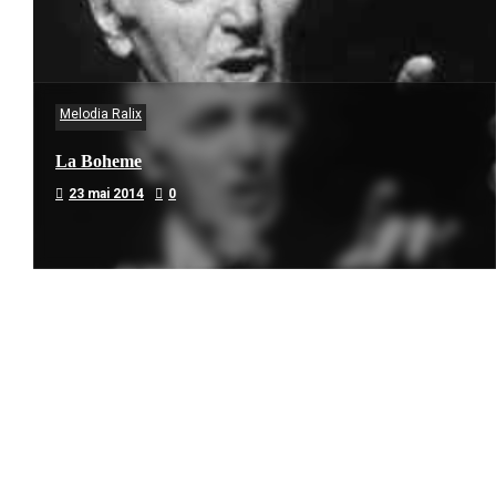
Melodia Ralix
La Boheme
23 mai 2014
0