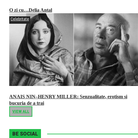
O zi cu…Delia Antal
Celebritate
ANAIS NIN–HENRY MILLER: Senzualitate, erotism si
bucuria de a trai
VIEW ALL
BE SOCIAL