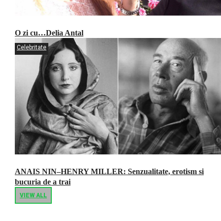
O zi cu…Delia Antal
Celebritate
ANAIS NIN–HENRY MILLER: Senzualitate, erotism si
bucuria de a trai
VIEW ALL