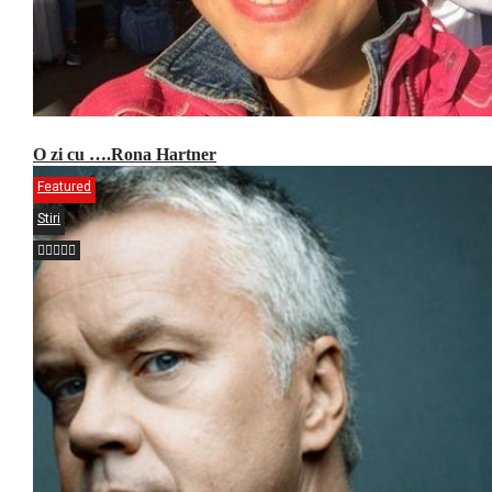
O zi cu ….Rona Hartner
Featured
Stiri