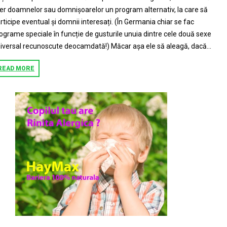
er doamnelor sau domnișoarelor un program alternativ, la care să
rticipe eventual și domnii interesați. (În Germania chiar se fac
ograme speciale în funcție de gusturile unuia dintre cele două sexe
iversal recunoscute deocamdată!) Măcar așa ele să aleagă, dacă...
READ MORE