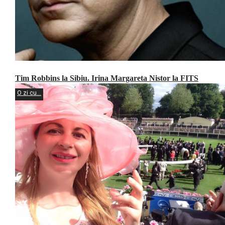
Tim Robbins la Sibiu. Irina Margareta Nistor la FITS
O zi cu...