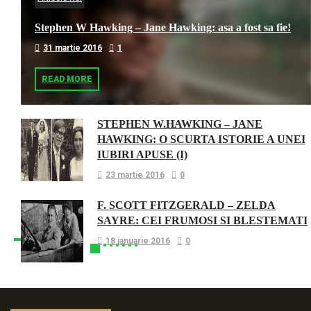
Stephen W Hawking – Jane Hawking: asa a fost sa fie!
31 martie 2016
1
READ MORE
STEPHEN W.HAWKING – JANE
HAWKING: O SCURTA ISTORIE A UNEI
IUBIRI APUSE (I)
23 martie 2016
0
F. SCOTT FITZGERALD – ZELDA
SAYRE: CEI FRUMOSI SI BLESTEMATI
18 ianuarie 2016
0