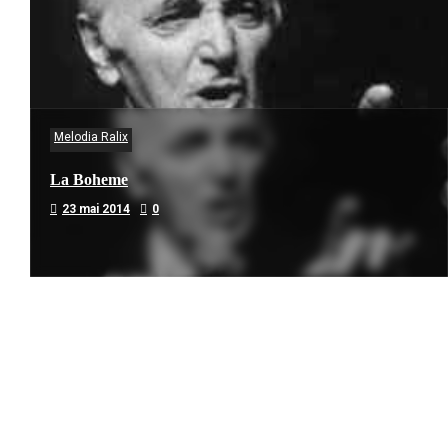
Melodia Ralix
La Boheme
23 mai 2014
0