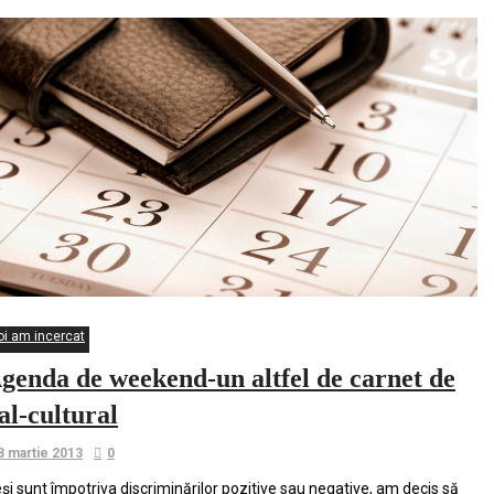
oi am incercat
genda de weekend-un altfel de carnet de
al-cultural
8 martie 2013
0
și sunt împotriva discriminărilor pozitive sau negative, am decis să