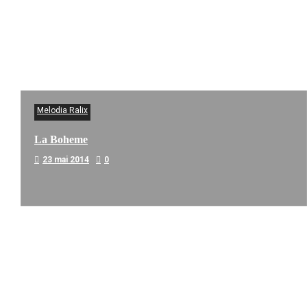
Melodia Ralix
La Boheme
23 mai 2014
0