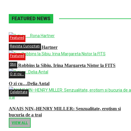
FEATURED NEWS
Featured
Revista Curiozitati
O zi cu ….Rona Hartner
Featured
Stiri
Tim Robbins la Sibiu. Irina Margareta Nistor la FITS
O zi cu...
O zi cu…Delia Antal
Celebritate
ANAIS NIN–HENRY MILLER: Senzualitate, erotism si
bucuria de a trai
VIEW ALL