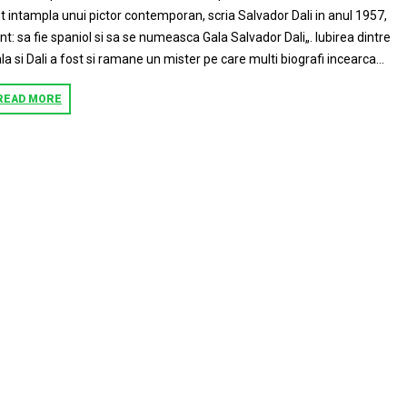
t intampla unui pictor contemporan, scria Salvador Dali in anul 1957,
nt: sa fie spaniol si sa se numeasca Gala Salvador Dali„. Iubirea dintre
la si Dali a fost si ramane un mister pe care multi biografi incearca...
READ MORE