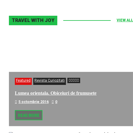
TRAVEL WITH JOY
VIEW ALL
Featured
Revista Curiozitati
Lumea orientala. Obiceiuri de frumusete
5 octombrie 2016
0
READ MORE