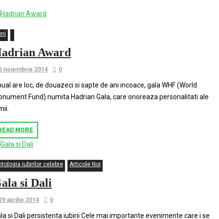
uni
adrian Award
6 noiembrie 2014
0
ual are loc, de douazeci si sapte de ani incoace, gala WHF (World
nument Fund) numita Hadrian Gala, care onoreaza personalitati ale
mii.
READ MORE
tologia iubirilor celebre
Articole Noi
ala si Dali
29 aprilie 2014
0
la si Dali persistenta iubirii Cele mai importante evenimente care i se