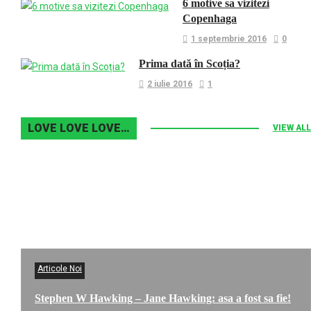
6 motive sa vizitezi
Copenhaga
1 septembrie 2016
0
Prima dată în Scoția?
2 iulie 2016
1
LOVE LOVE LOVE…
VIEW ALL
Articole Noi
Stephen W Hawking – Jane Hawking: asa a fost sa fie!