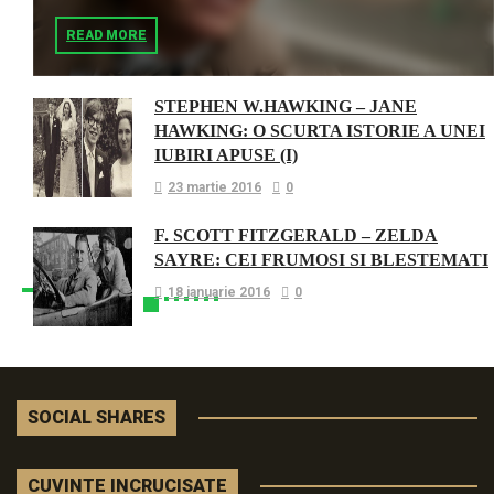
READ MORE
STEPHEN W.HAWKING – JANE
HAWKING: O SCURTA ISTORIE A UNEI
IUBIRI APUSE (I)
23 martie 2016
0
F. SCOTT FITZGERALD – ZELDA
SAYRE: CEI FRUMOSI SI BLESTEMATI
18 ianuarie 2016
0
SOCIAL SHARES
CUVINTE INCRUCISATE