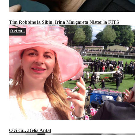
Tim Robbins la Sibiu. Irina Margareta Nistor la FITS
O zi cu...
O zi cu…Delia Antal