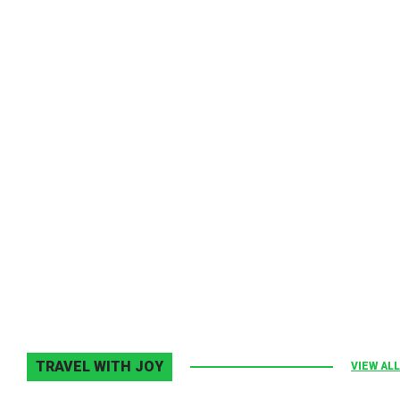
Melodia Ralix
Elton John–Home Again
2 noiembrie 2013
0
TRAVEL WITH JOY
VIEW ALL