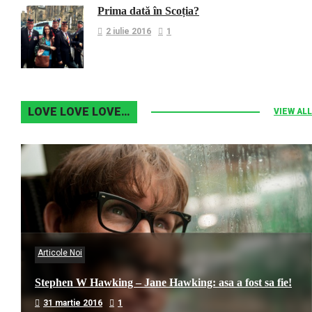
Prima dată în Scoția?
2 iulie 2016
1
LOVE LOVE LOVE…
VIEW ALL
Articole Noi
Stephen W Hawking – Jane Hawking: asa a fost sa fie!
31 martie 2016
1