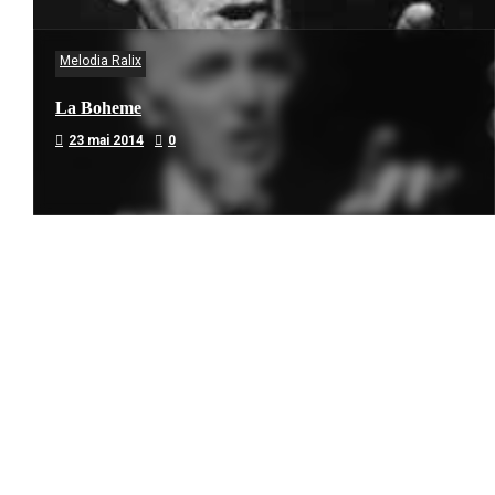
Melodia Ralix
La Boheme
23 mai 2014
0