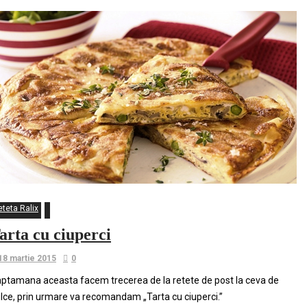
eteta Ralix
arta cu ciuperci
18 martie 2015
0
ptamana aceasta facem trecerea de la retete de post la ceva de
lce, prin urmare va recomandam „Tarta cu ciuperci.”