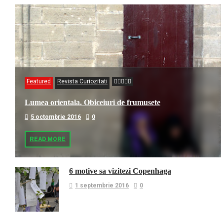
Featured
Revista Curiozitati
Lumea orientala. Obiceiuri de frumusete
5 octombrie 2016
0
READ MORE
6 motive sa vizitezi Copenhaga
1 septembrie 2016
0