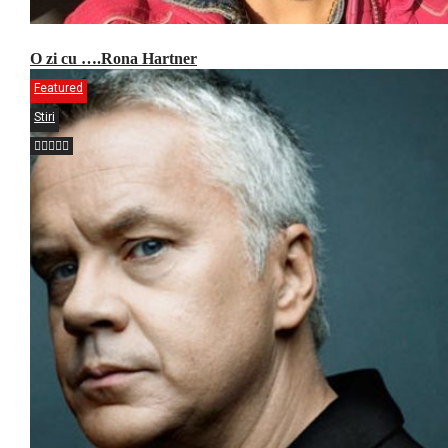
O zi cu ….Rona Hartner
Featured
Stiri