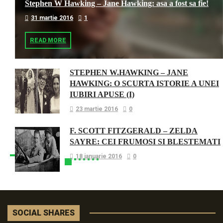
Stephen W Hawking – Jane Hawking: asa a fost sa fie!
31 martie 2016
1
READ MORE
STEPHEN W.HAWKING – JANE
HAWKING: O SCURTA ISTORIE A UNEI
IUBIRI APUSE (I)
23 martie 2016
0
F. SCOTT FITZGERALD – ZELDA
SAYRE: CEI FRUMOSI SI BLESTEMATI
18 ianuarie 2016
0
SOCIAL SHARES