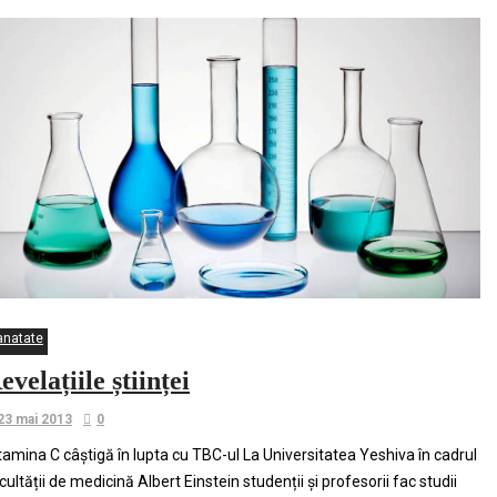
anatate
evelațiile științei
23 mai 2013
0
tamina C câștigă în lupta cu TBC-ul La Universitatea Yeshiva în cadrul
cultății de medicină Albert Einstein studenții și profesorii fac studii