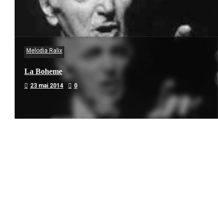
Melodia Ralix
La Boheme
23 mai 2014
0