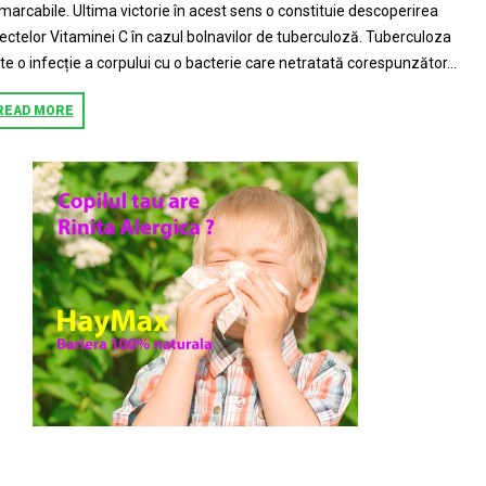
marcabile. Ultima victorie în acest sens o constituie descoperirea
ectelor Vitaminei C în cazul bolnavilor de tuberculoză. Tuberculoza
te o infecție a corpului cu o bacterie care netratată corespunzător...
READ MORE