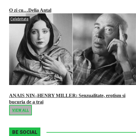
O zi cu…Delia Antal
Celebritate
ANAIS NIN–HENRY MILLER: Senzualitate, erotism si
bucuria de a trai
VIEW ALL
BE SOCIAL