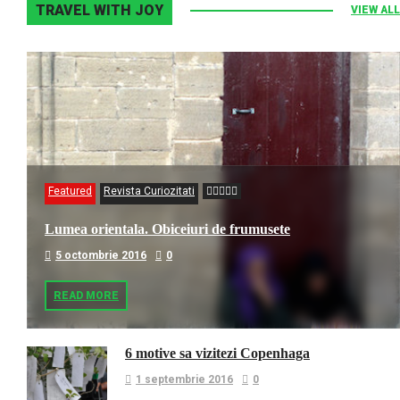
TRAVEL WITH JOY
VIEW ALL
Featured
Revista Curiozitati
Lumea orientala. Obiceiuri de frumusete
5 octombrie 2016
0
READ MORE
6 motive sa vizitezi Copenhaga
1 septembrie 2016
0