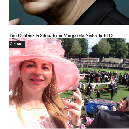
Tim Robbins la Sibiu. Irina Margareta Nistor la FITS
O zi cu...