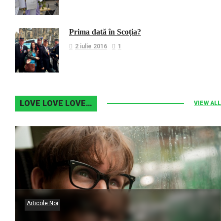
Prima dată în Scoția?
2 iulie 2016
1
LOVE LOVE LOVE…
VIEW ALL
Articole Noi