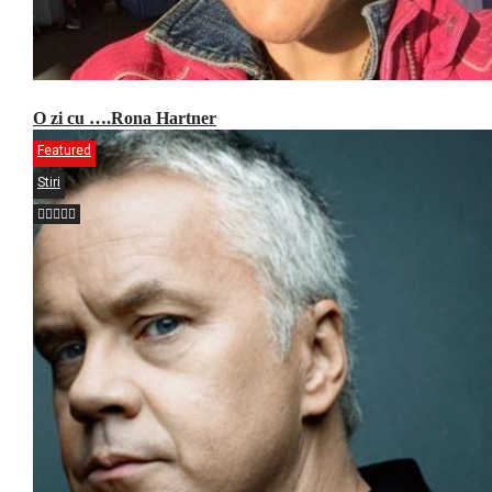
O zi cu ….Rona Hartner
Featured
Stiri