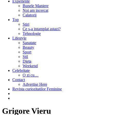
Experiente
Bunele Maniere
Noi am incercat
Calatorii
Top
Stiri
Ce s-a intamplat astazi?
Tehnologie
Lifestyle
Sanatate
Beauty
Sport
Stil
Dieta
Weekend
Celebritate
O zi cu…
Contact
Advertise Here
Revista curiozitatilor Feminine
Grigore Vieru