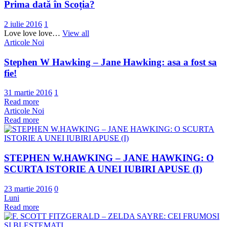
Prima dată în Scoția?
2 iulie 2016
1
Love love love…
View all
Articole Noi
Stephen W Hawking – Jane Hawking: asa a fost sa
fie!
31 martie 2016
1
Read more
Articole Noi
Read more
STEPHEN W.HAWKING – JANE HAWKING: O
SCURTA ISTORIE A UNEI IUBIRI APUSE (I)
23 martie 2016
0
Luni
Read more