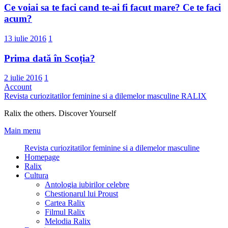
Ce voiai sa te faci cand te-ai fi facut mare? Ce te faci
acum?
13 iulie 2016
1
Prima dată în Scoția?
2 iulie 2016
1
Account
Revista curiozitatilor feminine si a dilemelor masculine
RALIX
Ralix the others. Discover Yourself
Main menu
Revista curiozitatilor feminine si a dilemelor masculine
Homepage
Ralix
Cultura
Antologia iubirilor celebre
Chestionarul lui Proust
Cartea Ralix
Filmul Ralix
Melodia Ralix