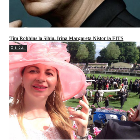
Tim Robbins la Sibiu. Irina Margareta Nistor la FITS
O zi cu...