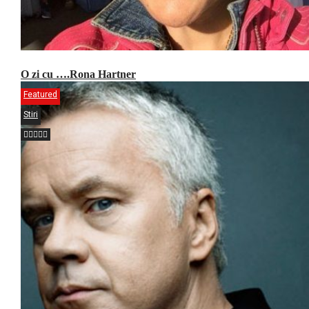
O zi cu ….Rona Hartner
Featured
Stiri