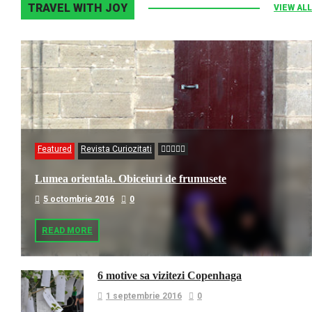
TRAVEL WITH JOY
VIEW ALL
Featured
Revista Curiozitati
Lumea orientala. Obiceiuri de frumusete
5 octombrie 2016
0
READ MORE
6 motive sa vizitezi Copenhaga
1 septembrie 2016
0