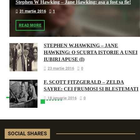
Stephen W Hawking – Jane Hawking: asa a fost sa fie!
31 martie 2016
1
READ MORE
STEPHEN W.HAWKING – JANE
HAWKING: O SCURTA ISTORIE A UNEI
IUBIRI APUSE (I)
23 martie 2016
0
F. SCOTT FITZGERALD – ZELDA
SAYRE: CEI FRUMOSI SI BLESTEMATI
18 ianuarie 2016
0
SOCIAL SHARES