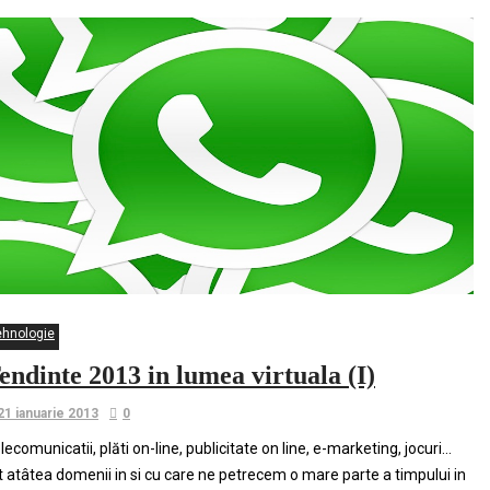
ehnologie
endinte 2013 in lumea virtuala (I)
21 ianuarie 2013
0
lecomunicatii, plăti on-line, publicitate on line, e-marketing, jocuri…
t atâtea domenii in si cu care ne petrecem o mare parte a timpului in