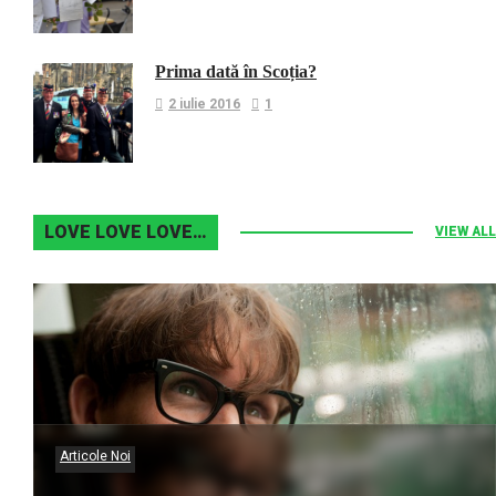
Prima dată în Scoția?
2 iulie 2016
1
LOVE LOVE LOVE…
VIEW ALL
Articole Noi