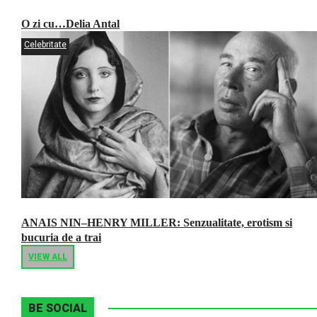
O zi cu…Delia Antal
Celebritate
ANAIS NIN–HENRY MILLER: Senzualitate, erotism si
bucuria de a trai
VIEW ALL
BE SOCIAL