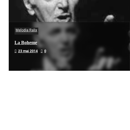
Melodia Ralix
La Boheme
23 mai 2014
0