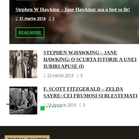
Stephen W Hawking – Jane Hawking: asa a fost sa fie!
31 martie 2016
1
READ MORE
STEPHEN W.HAWKING – JANE
HAWKING: O SCURTA ISTORIE A UNEI
IUBIRI APUSE (I)
23 martie 2016
0
F. SCOTT FITZGERALD – ZELDA
SAYRE: CEI FRUMOSI SI BLESTEMATI
18 ianuarie 2016
0