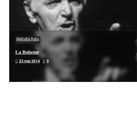
Melodia Ralix
La Boheme
23 mai 2014
0