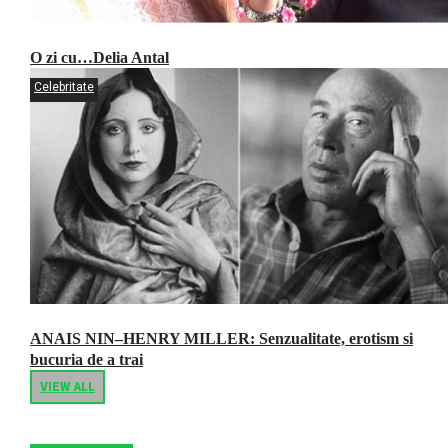
O zi cu…Delia Antal
Celebritate
ANAIS NIN–HENRY MILLER: Senzualitate, erotism si
bucuria de a trai
VIEW ALL