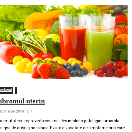
eekend
ibromul uterin
20 martie 2014
1
bromul uterin reprezinta cea mai des intalnita patologie tumorala
nigna de ordin ginecologic. Exista o varietate de simptome prin care