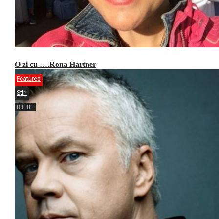
O zi cu ….Rona Hartner
Featured
Stiri