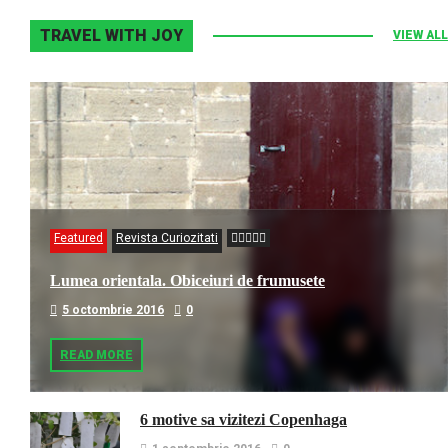
TRAVEL WITH JOY
VIEW ALL
Featured
Revista Curiozitati
Lumea orientala. Obiceiuri de frumusete
5 octombrie 2016
0
READ MORE
6 motive sa vizitezi Copenhaga