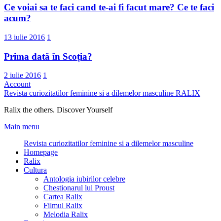
Ce voiai sa te faci cand te-ai fi facut mare? Ce te faci
acum?
13 iulie 2016
1
Prima dată în Scoția?
2 iulie 2016
1
Account
Revista curiozitatilor feminine si a dilemelor masculine
RALIX
Ralix the others. Discover Yourself
Main menu
Revista curiozitatilor feminine si a dilemelor masculine
Homepage
Ralix
Cultura
Antologia iubirilor celebre
Chestionarul lui Proust
Cartea Ralix
Filmul Ralix
Melodia Ralix