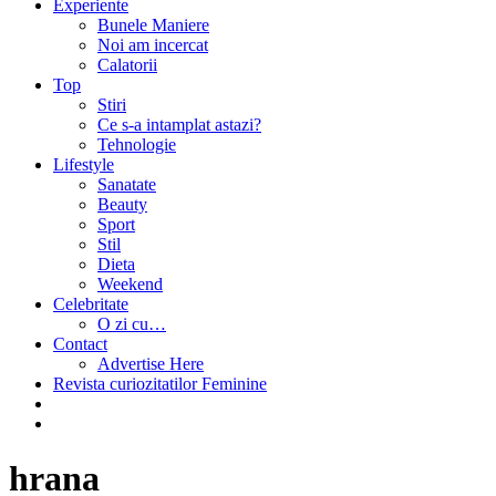
Experiente
Bunele Maniere
Noi am incercat
Calatorii
Top
Stiri
Ce s-a intamplat astazi?
Tehnologie
Lifestyle
Sanatate
Beauty
Sport
Stil
Dieta
Weekend
Celebritate
O zi cu…
Contact
Advertise Here
Revista curiozitatilor Feminine
hrana