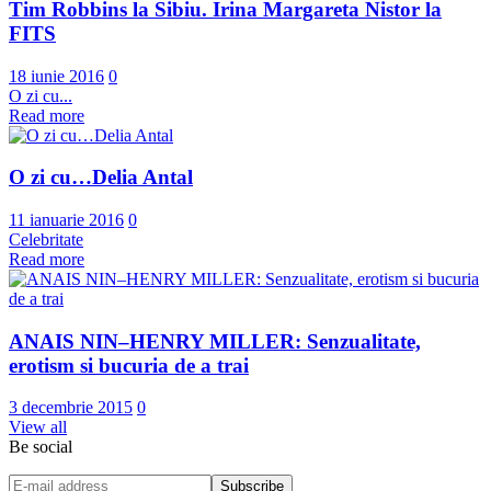
Tim Robbins la Sibiu. Irina Margareta Nistor la
FITS
18 iunie 2016
0
O zi cu...
Read more
O zi cu…Delia Antal
11 ianuarie 2016
0
Celebritate
Read more
ANAIS NIN–HENRY MILLER: Senzualitate,
erotism si bucuria de a trai
3 decembrie 2015
0
View all
Be social