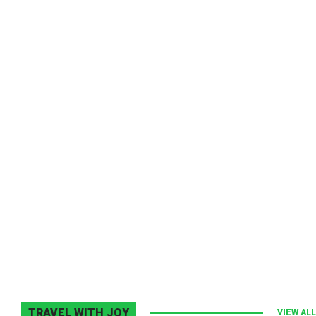
Melodia Ralix
Elton John–Home Again
2 noiembrie 2013
0
TRAVEL WITH JOY
VIEW ALL