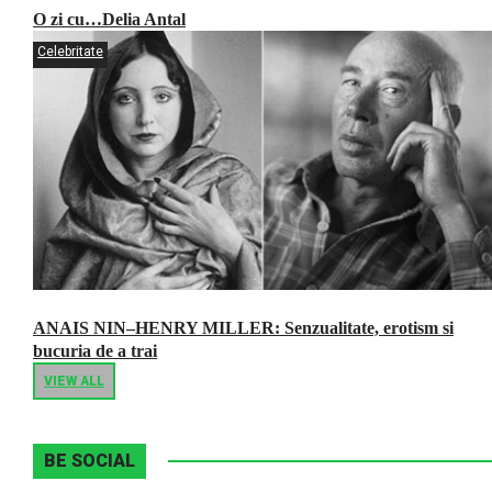
O zi cu…Delia Antal
Celebritate
ANAIS NIN–HENRY MILLER: Senzualitate, erotism si
bucuria de a trai
VIEW ALL
BE SOCIAL