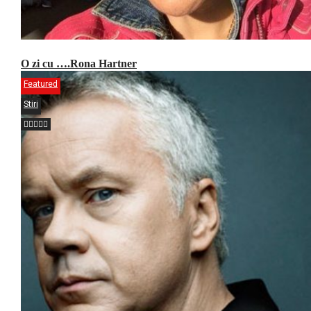
O zi cu ….Rona Hartner
Featured
Stiri