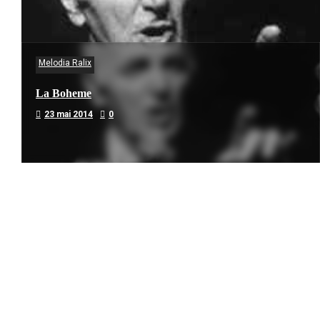
Melodia Ralix
La Boheme
23 mai 2014
0