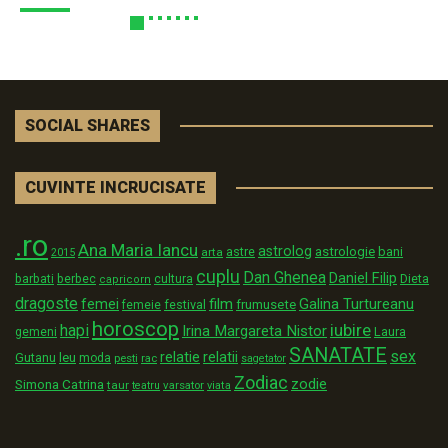
SOCIAL SHARES
CUVINTE INCRUCISATE
.ro
Ana Maria Iancu
astrolog
astrologie
astre
bani
arta
2015
cuplu
Dan Ghenea
Daniel Filip
Dieta
barbati
berbec
cultura
capricorn
dragoste
film
Galina Turtureanu
femei
festival
frumusete
femeie
horoscop
iubire
hapi
Irina Margareta Nistor
Laura
gemeni
SANATATE
sex
relatii
relatie
Gutanu
leu
moda
pesti
rac
sagetator
Zodiac
zodie
Simona Catrina
taur
varsator
teatru
viata