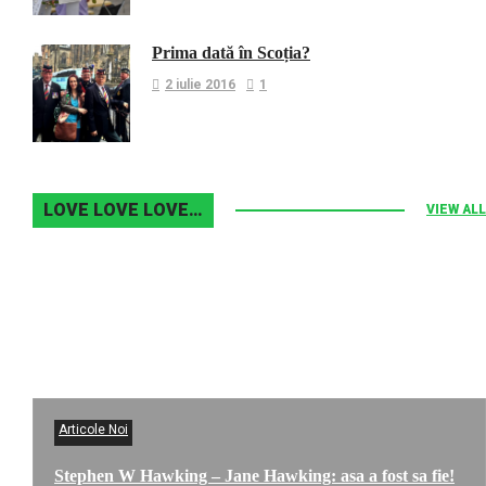
Prima dată în Scoția?
2 iulie 2016
1
LOVE LOVE LOVE…
VIEW ALL
Articole Noi
Stephen W Hawking – Jane Hawking: asa a fost sa fie!