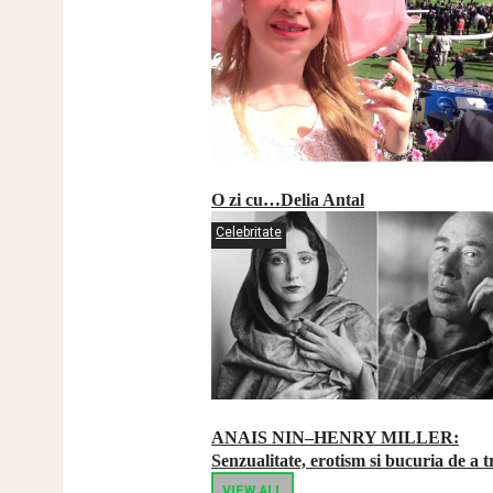
O zi cu…Delia Antal
Celebritate
ANAIS NIN–HENRY MILLER:
Senzualitate, erotism si bucuria de a t
VIEW ALL