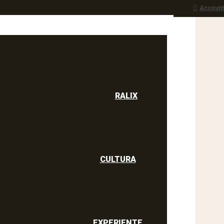
Account
RALIX
culine
RALIX
CULTURA
EXPERIENTE