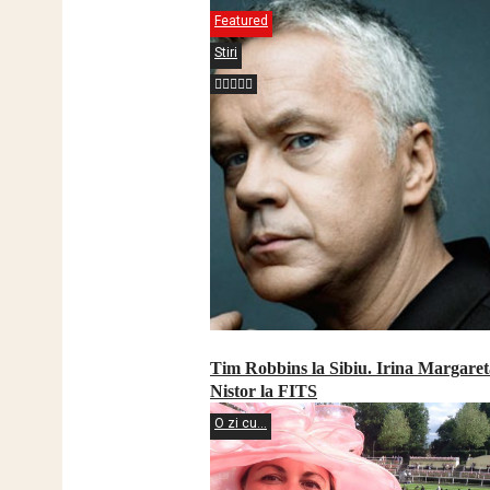
Featured
Stiri
Tim Robbins la Sibiu. Irina Margaret
Nistor la FITS
O zi cu...