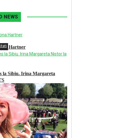
D NEWS
itati
ona Hartner
 la Sibiu. Irina Margareta
TS