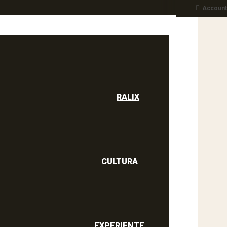
Account
RALIX
culine
RALIX
CULTURA
EXPERIENTE