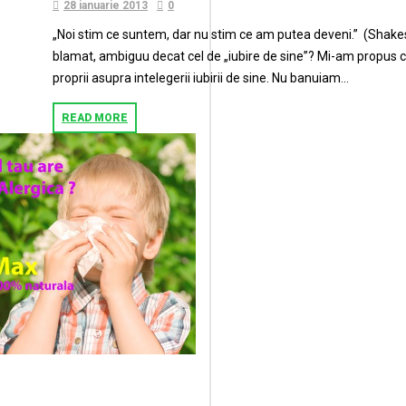
28 ianuarie 2013
0
„Noi stim ce suntem, dar nu stim ce am putea deveni.” (Shakesp
blamat, ambiguu decat cel de „iubire de sine”? Mi-am propus c
proprii asupra intelegerii iubirii de sine. Nu banuiam...
READ MORE