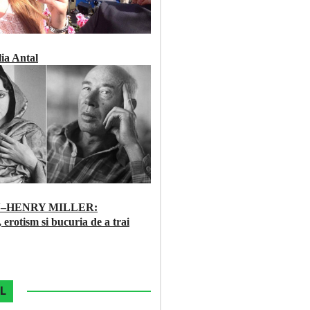
ia Antal
N–HENRY MILLER:
 erotism si bucuria de a trai
L