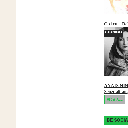
O zi cu…Del
Celebritate
ANAIS NI
Senzualitate,
VIEW ALL
BE SOCIA