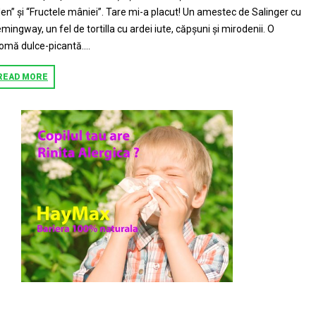
en” și “Fructele mâniei”. Tare mi-a placut! Un amestec de Salinger cu
mingway, un fel de tortilla cu ardei iute, căpșuni și mirodenii. O
omă dulce-picantă....
READ MORE