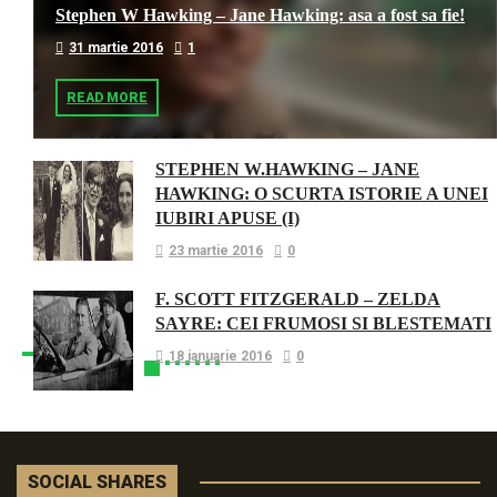
Stephen W Hawking – Jane Hawking: asa a fost sa fie!
31 martie 2016
1
READ MORE
STEPHEN W.HAWKING – JANE
HAWKING: O SCURTA ISTORIE A UNEI
IUBIRI APUSE (I)
23 martie 2016
0
F. SCOTT FITZGERALD – ZELDA
SAYRE: CEI FRUMOSI SI BLESTEMATI
18 ianuarie 2016
0
SOCIAL SHARES