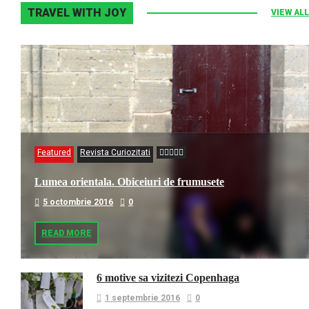
TRAVEL WITH JOY
VIEW ALL
Featured
Revista Curiozitati
Lumea orientala. Obiceiuri de frumusete
5 octombrie 2016
0
READ MORE
6 motive sa vizitezi Copenhaga
1 septembrie 2016
0