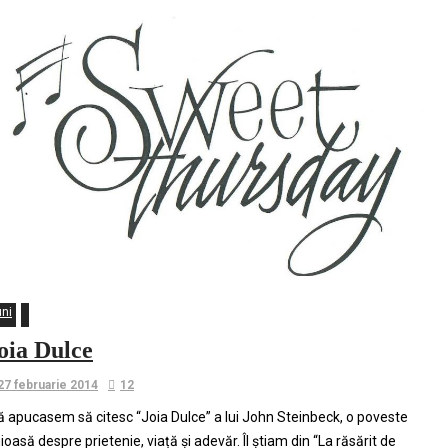
uni
oia Dulce
27 februarie 2014
12
 apucasem să citesc “Joia Dulce” a lui John Steinbeck, o poveste
ioasă despre prietenie, viață și adevăr. Îl știam din “La răsărit de