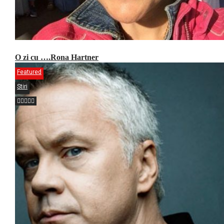
O zi cu ….Rona Hartner
Featured
Stiri