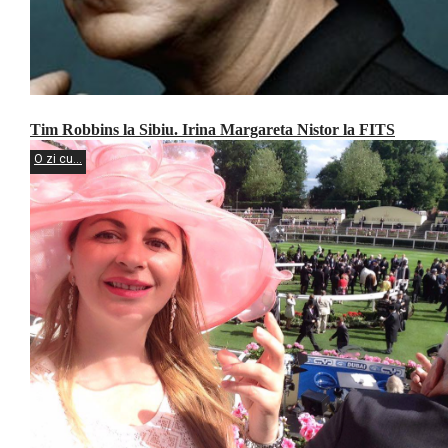
Tim Robbins la Sibiu. Irina Margareta Nistor la FITS
O zi cu...