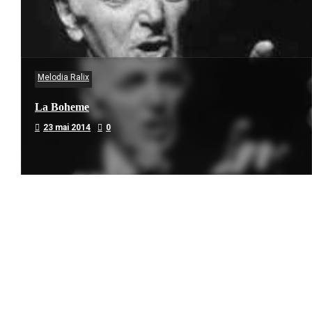
Melodia Ralix
La Boheme
23 mai 2014
0