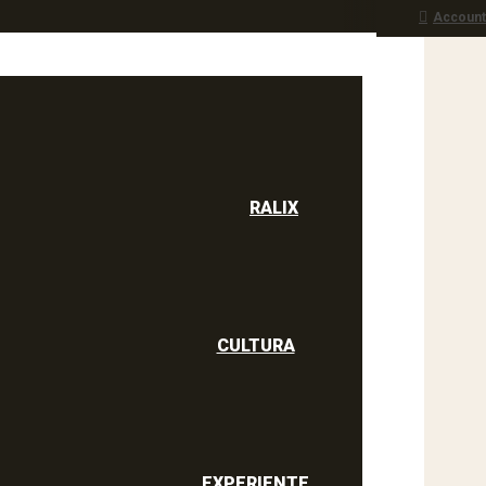
Account
RALIX
culine
RALIX
CULTURA
EXPERIENTE