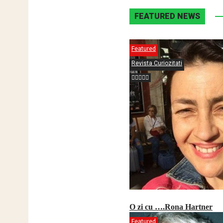
FEATURED NEWS
Featured
Revista Curiozitati
O zi cu ….Rona Hartner
Featured