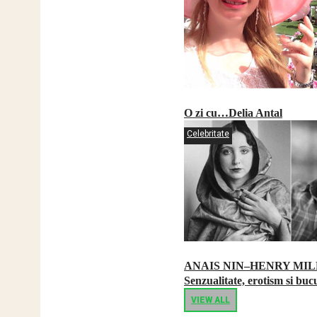
O zi cu…Delia Antal
Celebritate
ANAIS NIN–HENRY MIL
Senzualitate, erotism si bucu
VIEW ALL