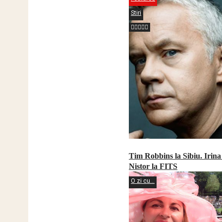
Stiri
Tim Robbins la Sibiu. Irin
Nistor la FITS
O zi cu...