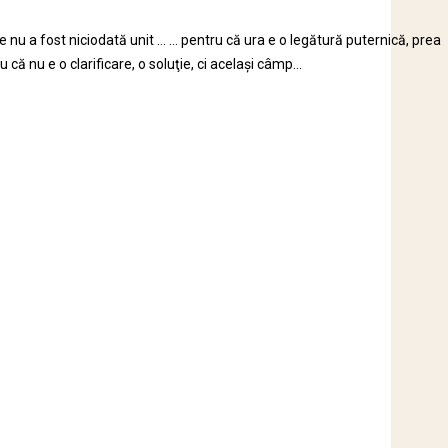
e nu a fost niciodată unit … … pentru că ura e o legătură puternică, prea
că nu e o clarificare, o soluţie, ci acelaşi câmp...