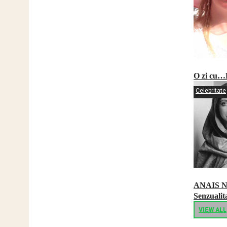
O zi cu…D
Celebritate
ANAIS 
Senzualita
VIEW ALL