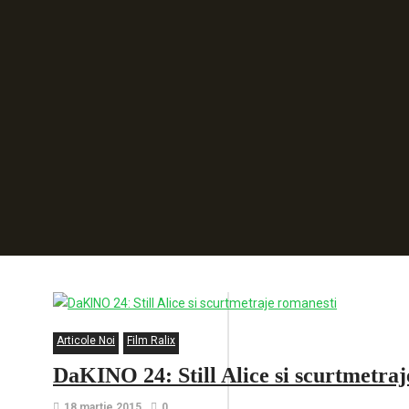
Articole Noi
Film Ralix
DaKINO 24: Still Alice si scurtmetra
18 martie 2015
0