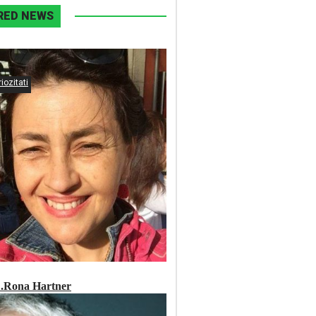
RED NEWS
iozitati
….Rona Hartner