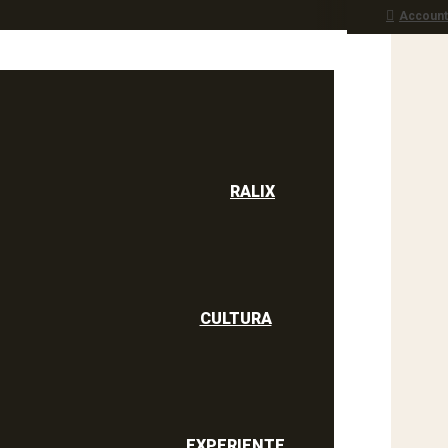
Account
RALIX
culine
RALIX
CULTURA
EXPERIENTE