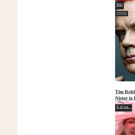
Stiri
Tim Robbi
Nistor la
O zi cu...