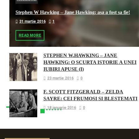
Stephen W Hawking – Jane Hawking: asa a fost sa fie!
31 martie 2016
1
READ MORE
STEPHEN W.HAWKING – JANE
HAWKING: O SCURTA ISTORIE A UNEI
IUBIRI APUSE (I)
23 martie 2016
0
F. SCOTT FITZGERALD – ZELDA
SAYRE: CEI FRUMOSI SI BLESTEMATI
18 ianuarie 2016
0