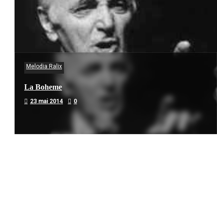
Melodia Ralix
La Boheme
23 mai 2014
0