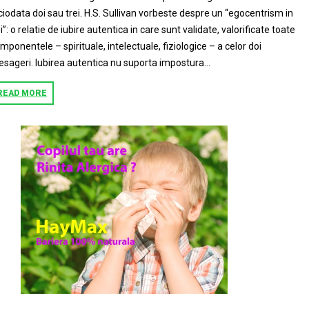
ciodata doi sau trei. H.S. Sullivan vorbeste despre un “egocentrism in
i”: o relatie de iubire autentica in care sunt validate, valorificate toate
mponentele – spirituale, intelectuale, fiziologice – a celor doi
sageri. Iubirea autentica nu suporta impostura...
READ MORE