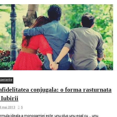
xperiente
nfidelitatea conjugala: o forma rasturnata
 Iubirii
8 mai 2013
5
rmula ideala a monogamiei este: unu plus unu egal cu … unu.