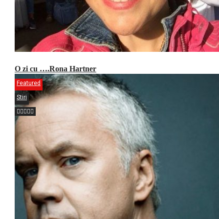
O zi cu ….Rona Hartner
Featured
Stiri