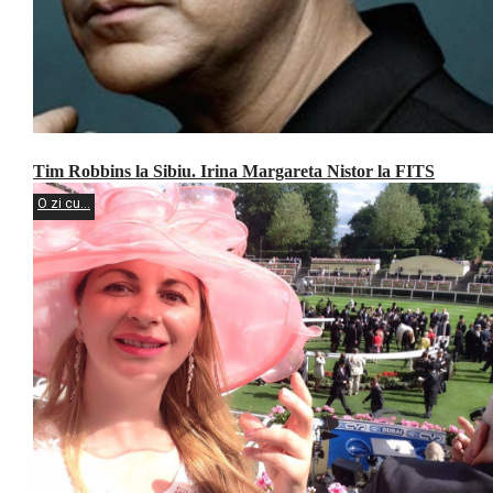
Tim Robbins la Sibiu. Irina Margareta Nistor la FITS
O zi cu...