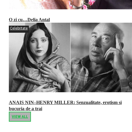
O zi cu…Delia Antal
Celebritate
ANAIS NIN–HENRY MILLER: Senzualitate, erotism si
bucuria de a trai
VIEW ALL